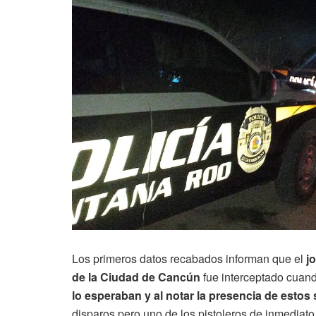
Los primeros datos recabados informan que el
j
de la Ciudad de Cancún
fue interceptado cuand
lo esperaban y al notar la presencia de estos 
disparos pero uno de los pistoleros de inmediato