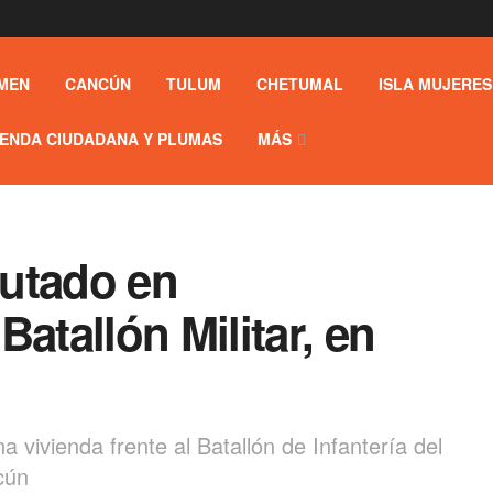
MEN
CANCÚN
TULUM
CHETUMAL
ISLA MUJERES
ENDA CIUDADANA Y PLUMAS
MÁS
utado en
atallón Militar, en
 vivienda frente al Batallón de Infantería del
cún