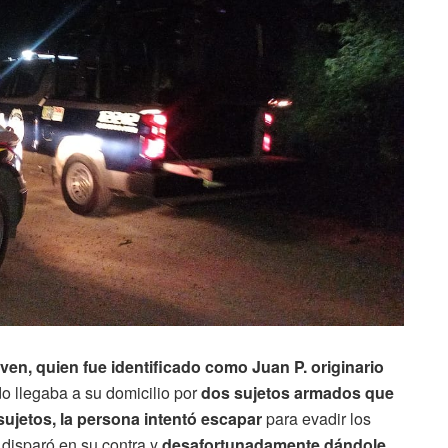
oven, quien fue identificado como Juan P. originario
o llegaba a su domicilio por
dos sujetos armados que
sujetos, la persona intentó escapar
para evadir los
 disparó en su contra y
desafortunadamente dándole