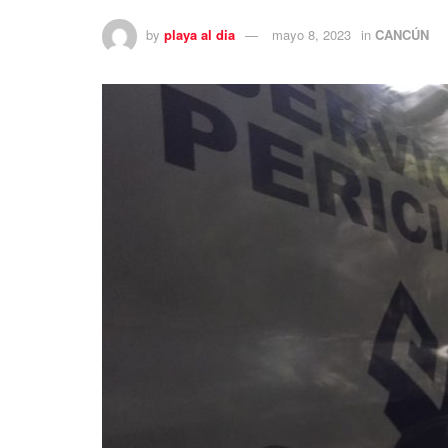
by
playa al dia
mayo 8, 2023
in
CANCÚN