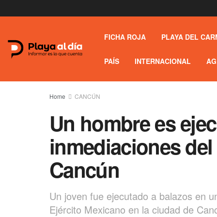
FICHA ROJA
PLAYA DEL CAR
PAÍS
INTERNACIONAL
AG
Home
CANCÚN
Un hombre es ejec
inmediaciones del B
Cancún
Un joven fue ejecutado a balazos en una
Ejército Mexicano en la ciudad de Can