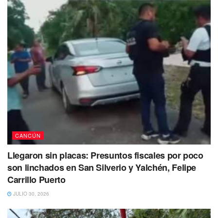
#cancun
𝐏𝐚𝐭𝐫𝐮𝐥𝐥𝐚 𝐜𝐥𝐨𝐧𝐚𝐝𝐚 𝐟𝐮𝐞 𝐝𝐞𝐬𝐜𝐮𝐛𝐢𝐞𝐫𝐭𝐚 𝐜𝐮á𝐧𝐝𝐨 𝐮𝐧
𝐜𝐨𝐧𝐯𝐨𝐲 𝐝𝐞 𝐯𝐞𝐡í𝐜𝐮𝐥𝐨𝐬 𝐨𝐟𝐢𝐜𝐢𝐚𝐥𝐞𝐬 𝐫𝐞𝐚𝐥𝐢𝐳𝐚𝐛𝐚 𝐮𝐧
𝐫𝐨𝐧𝐝𝐢𝐧 𝐝𝐞 𝐫𝐮𝐭𝐢𝐧𝐚 𝐩𝐨𝐫 𝐜𝐚𝐥𝐥𝐞𝐬 𝐝𝐞 𝐁𝐨𝐧𝐟𝐢𝐥
#Comenta
https://t.co/Hlmxiuq9nj
pic.twitter.com/LFCVo63pz8
— cancunaldi2 (@cancunaldi2)
August 19,
2023
CANCÚN
Llegaron sin placas: Presuntos fiscales por poco
son linchados en San Silverio y Yalchén, Felipe
Carrillo Puerto
JULIO 30, 2026