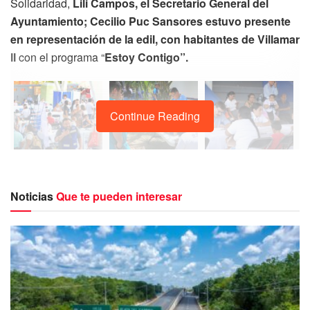
Solidaridad,
Lili Campos, el Secretario General del
Ayuntamiento; Cecilio Puc Sansores estuvo presente
en representación de la edil, con habitantes de Villamar
ll
con el programa “
Estoy Contigo”.
Continue Reading
Noticias
Que te pueden interesar
Puc Sansores subrayó que esta iniciativa ha sido
impulsada por la alcaldesa Lili Campos con el
propósito de respaldar a los habitantes, concentrando
en un único lugar todos los servicios que presta el
ayuntamiento de Solidaridad,
evitando así que deban
dirigirse a las ubicaciones de las secretarías,