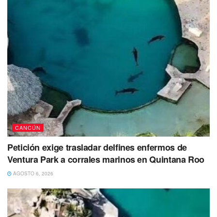
Hidalgo y Serapio Flota Mass, en la Supermanzana 308,
los oficiales notaron la presencia de una patrulla
falsificada, lo que les pareció inusual dado que no había
presencia de otras fuerzas de seguridad. Intrigados, se
aproximaron al vehículo, pero este emprendió la huida de
inmediato.
Fue entonces cuando Iniciaron una persecución que
culminó con los delincuentes quienes abandonaron el
vehículo escapando a pie.
CANCÚN
Petición exige trasladar delfines enfermos de
Ventura Park a corrales marinos en Quintana Roo
AGOSTO 6, 2026
A lo largo de un período de aproximadamente dos horas,