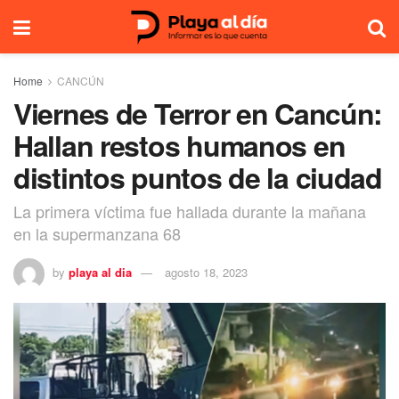
Home
CANCÚN
Viernes de Terror en Cancún:
Hallan restos humanos en
distintos puntos de la ciudad
La primera víctima fue hallada durante la mañana
en la supermanzana 68
by
playa al dia
agosto 18, 2023