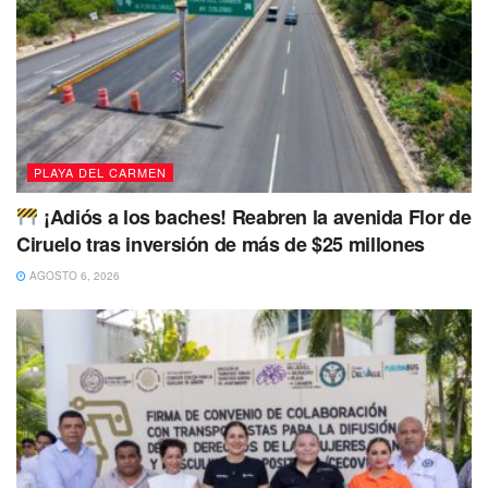
departamentos y otras divisiones administrativas.
Afirmó que siguiendo la directriz de la edil, escuchó, brindó
asistencia y resolvió las peticiones y necesidades de
aquellos que requirieron una audiencia.
“pero también atendimos a ciudadanos
PLAYA DEL CARMEN
que se acercaron a las mesas con
¡Adiós a los baches! Reabren la avenida Flor de
titulares y personal de las diferentes
Ciruelo tras inversión de más de $25 millones
secretarías y direcciones, apoyando con
asesorías, trámites, informes o incluso
AGOSTO 6, 2026
recibiendo quejas de algún servicio
público o servidores”.