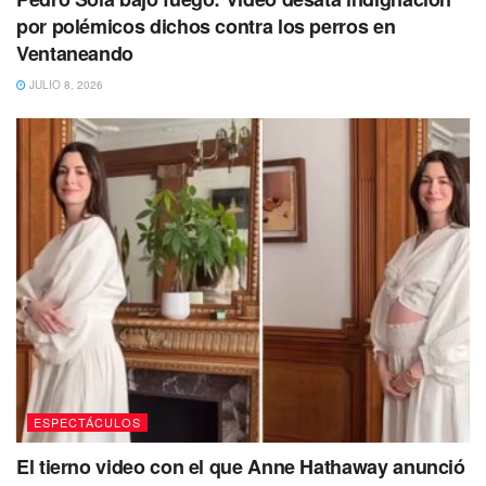
respuesta a los comentarios burlones de sus
por polémicos dichos contra los perros en
compañeros
anfitriones, incluidos Andrea Legarreta, Raúl
Ventaneando
Araiza, Tania Rincón y Arath de la Torres.
La camaradería
JULIO 8, 2026
entre los presentadores se mantuvo intacta,
permitiendo que el programa continuara sin
problemas.
El telón de fondo de este intrigante regreso
fue la
decisión de Galilea Montijo de
alejarse de “Hoy” durante
aproximadamente una semana
para disfrutar de unas
muy necesarias vacaciones.
Su ausencia fue
consecuencia del costo que le cobraron
sus continuas
transmisiones en vivo de
“La Casa de los Famosos
México”
durante la primera quincena de agosto.
Para
recargar energías y desconectarse de su exigente
agenda,
eligió las tranquilas costas de una
isla en
ESPECTÁCULOS
Quintana Roo, conocida como Holbox.
El tierno video con el que Anne Hathaway anunció