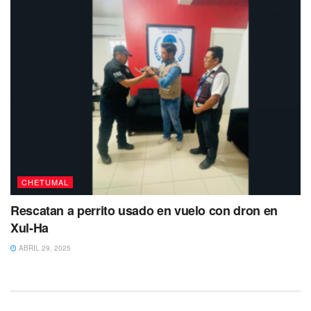
trabajos,
el padre no se siente seguro de dejar a
su
familia desprotegida en la calle.
Puedes volver a Leer
CHETUMAL
Rescatan a perrito usado en vuelo con dron en
Xul-Ha
ABRIL 29, 2025