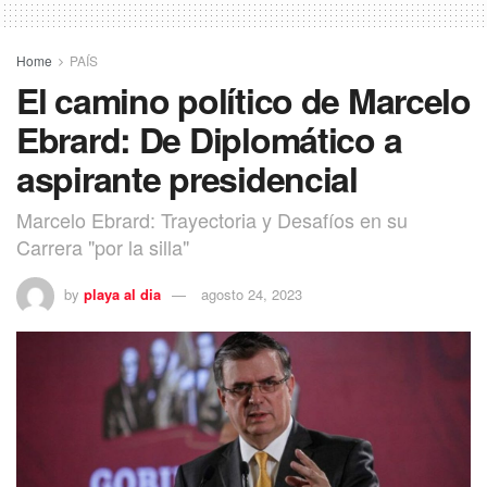
Home
PAÍS
El camino político de Marcelo
Ebrard: De Diplomático a
aspirante presidencial
Marcelo Ebrard: Trayectoria y Desafíos en su
Carrera "por la silla"
by
playa al dia
agosto 24, 2023