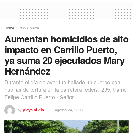
Home
ZONA MAYA
Aumentan homicidios de alto
impacto en Carrillo Puerto,
ya suma 20 ejecutados Mary
Hernández
Durante el día de ayer fue hallado un cuerpo con
huellas de tortura en la carretera federal 295, tramo
Felipe Carrillo Puerto - Señor
by
playa al dia
agosto 24, 2023