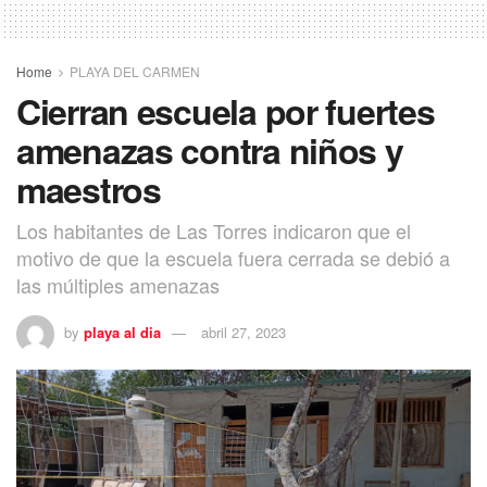
Home
PLAYA DEL CARMEN
Cierran escuela por fuertes
amenazas contra niños y
maestros
Los habitantes de Las Torres indicaron que el
motivo de que la escuela fuera cerrada se debió a
las múltiples amenazas
by
playa al dia
abril 27, 2023