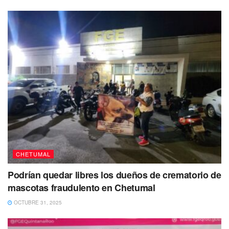
semana;
sin embargo,
ante la negativa de las
instituciones a concertar con los manifestantes llevó al
paro total.
Dado lo anterior,
se espera que las instalaciones sean
liberadas hasta que se tengan resultados favorables a
nivel central.
Te puede interesar Leer
CHETUMAL
Podrían quedar libres los dueños de crematorio de
mascotas fraudulento en Chetumal
OCTUBRE 31, 2025