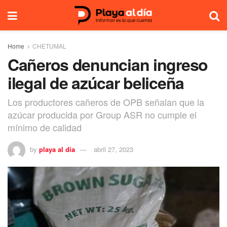
Home
CHETUMAL
Cañeros denuncian ingreso
ilegal de azúcar beliceña
Los productores cañeros de OPB señalan que la
azúcar producida por Group ASR no cumple el
mínimo de calidad
by
playa al dia
abril 27, 2023