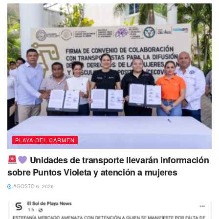
Conscientes de que deben volver a las aulas, los padres
de familia y el personal docente viven el apoyo a las
autoridades correspondientes para mantener vigilancia en
la zona y evitar así alguna tragedia.
Tags:
Amenaza
escuela
Solidaridad
PLAYA DEL CARMEN
Unidades de transporte llevarán información
sobre Puntos Violeta y atención a mujeres
AGOSTO 6, 2026