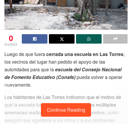
0
SHARES
Luego de que fuera
cerrada una escuela en Las Torres
,
los vecinos del lugar han pedido el apoyo de las
autoridades para que la
escuela del Consejo Nacional
de Fomento Educativo (Conafe)
pueda volver a operar
nuevamente.
Los habitantes de Las Torres indicaron que el motivo de
que la escuela fuera cerrada se debió a
las múltiples
Continue Reading
amenazas realizadas por parte de un hombre,
quién
aseguró que agredería a los niños y a sus profesores.