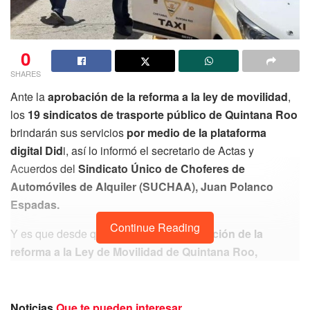
0
SHARES
Ante la
aprobación de la reforma a la ley de movilidad
,
los
19 sindicatos de trasporte público de Quintana Roo
brindarán sus servicios
por medio de la plataforma
digital Did
i, así lo informó el secretario de Actas y
Acuerdos del
Sindicato Único de Choferes de
Automóviles de Alquiler (SUCHAA), Juan Polanco
Espadas.
Continue Reading
Y es que desde que se
realizó la aprobación de la
reforma a la Ley de Movilidad de Quintana Roo,
encargada de regular la
operatividad de las aplicaciones
de trasporte, entre otros puntos
, el Frente Único de
Trabajadores del Volante (FUTV) ha sostenido varias
Noticias
Que te pueden interesar