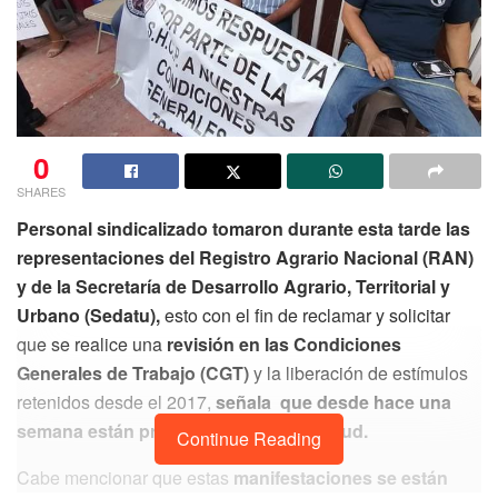
0
SHARES
Personal sindicalizado tomaron durante esta tarde las
representaciones del Registro Agrario Nacional (RAN)
y de la Secretaría de Desarrollo Agrario, Territorial y
Urbano (Sedatu),
esto con el fin de reclamar y solicitar
que se realice una
revisión en las Condiciones
Generales de Trabajo (CGT)
y la liberación de estímulos
retenidos desde el 2017,
señala que desde hace una
semana están presentando esta solicitud.
Continue Reading
Cabe mencionar que estas
manifestaciones se están