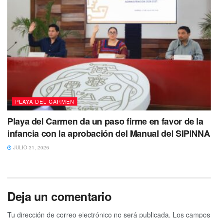
Al finalizar la presidente municipal manifestó que en este
Tianguis Turístico, Solidaridad está presente con el stand
de Playa del Carmen, pero también con uno más que es
especial que va en el marco del 30 aniversario del
municipio el cual se celebrará el próximo 28 de julio con
varias actividades y tradiciones.
No dejes de ver
PLAYA DEL CARMEN
Playa del Carmen da un paso firme en favor de la
infancia con la aprobación del Manual del SIPINNA
JULIO 31, 2026
Deja un comentario
Tu dirección de correo electrónico no será publicada.
Los campos