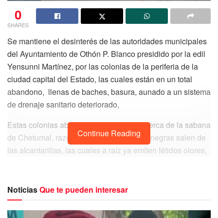
0
SHARES
Se mantiene el desinterés de las autoridades municipales
del Ayuntamiento de Othón P. Blanco presidido por la edil
Yensunni Martínez, por las colonias de la periferia de la
ciudad capital del Estado, las cuales están en un total
abandono, llenas de baches, basura, aunado a un sistema
de drenaje sanitario deteriorado,
Estas colonias abandonadas se ubican cerca de la sabana
Continue Reading
de Chetumal, razón por la cual las aguas negras salen de
las alcantarillas, las cuales a raíz ya emiten fétidos olores,
que se han convertido en insoportables para los habitantes
del lugar.
Noticias
Que te pueden interesar