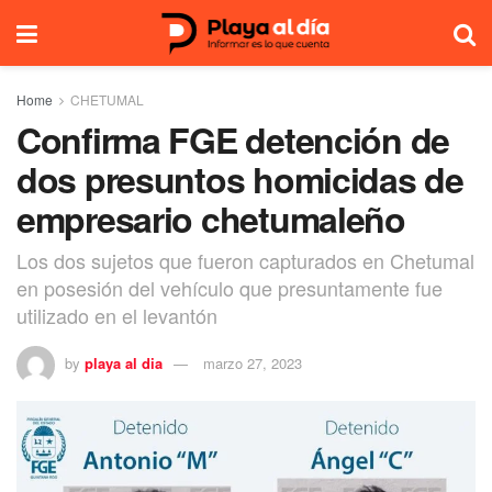
Home
CHETUMAL
Confirma FGE detención de
dos presuntos homicidas de
empresario chetumaleño
Los dos sujetos que fueron capturados en Chetumal
en posesión del vehículo que presuntamente fue
utilizado en el levantón
by
playa al dia
marzo 27, 2023