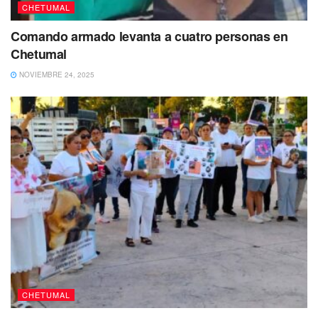
CHETUMAL
Comando armado levanta a cuatro personas en
Chetumal
NOVIEMBRE 24, 2025
Tras someter a la víctima, los hombres armados finalmente
lograron subirla al vehículo donde ellos viajaban,
llevándola con rumbo desconocido, para posteriormente
privarle de la vida, dejando su cuerpo en un camino de
terracería al final de la avenida Erick Paolo Martínez, de
CHETUMAL
Chetumal.