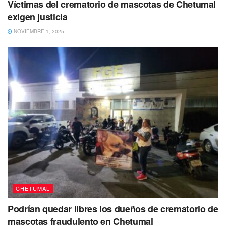
Víctimas del crematorio de mascotas de Chetumal
La representación social especializada en homicidios
exigen justicia
inició e integró la carpeta de investigación, en la que
NOVIEMBRE 1, 2025
incorporaron datos de prueba y la evidencia científica, por
lo que en audiencia solicitaron y obtuvieron de un juez de
control las órdenes de aprehensión correspondientes.
CHETUMAL
Podrían quedar libres los dueños de crematorio de
mascotas fraudulento en Chetumal