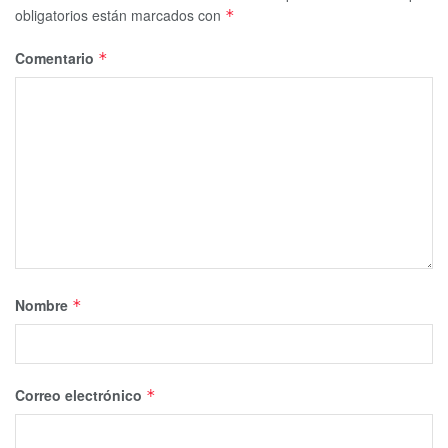
obligatorios están marcados con
*
Comentario
*
Tags:
Lili Campos
Mara Lezama
Playa del Carmen
Solidaridad
Nombre
*
Correo electrónico
*