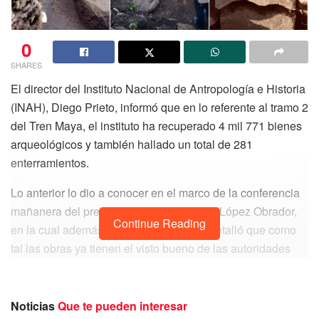
0
SHARES
El director del Instituto Nacional de Antropología e Historia
(INAH), Diego Prieto, informó que en lo referente al tramo 2
del Tren Maya, el instituto ha recuperado 4 mil 771 bienes
arqueológicos y también hallado un total de 281
enterramientos.
Lo anterior lo dio a conocer en el marco de la conferencia
mañanera del presidente Andrés Manuel López Obrador,
Continue Reading
en la cual además el titular del instituto detalló que como
tal las obras ya tienen el visto bueno de las autoridades
correspondientes.
Noticias
Que te pueden interesar