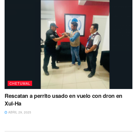
CHETUMAL
Rescatan a perrito usado en vuelo con dron en
Tags:
Chetumal
Quintana Roo
Xul-Ha
ABRIL 29, 2025