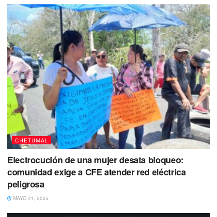
puertas, al cual habían cambiado la pintura, pero que tenía
orden de localización dentro de la carpeta de investigación
por el homicidio señalado.
No dejes de Leer
CHETUMAL
Electrocución de una mujer desata bloqueo:
comunidad exige a CFE atender red eléctrica
peligrosa
MAYO 21, 2025