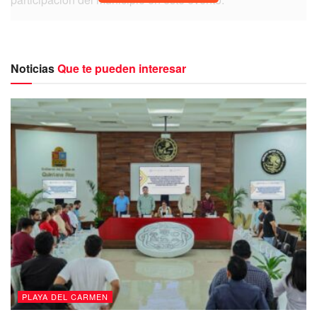
“Estamos aquí ya llevando a cabo el
corte del listón del Caribe Mexicano
Noticias
Que te pueden interesar
junto a la gobernadora y todos los
presidentes municipales de Quintana
Roo estamos aquí presentes, en el
caso de Solidaridad, impulsando el
turismo para beneficio de nuestra
gente, para beneficio de nuestra
economía local por su puesto”.
Es destacable mencionar que el
Tianguis Turístico
se
llevará a cabo desde hoy 27 de marzo y finaliza el próximo
29 del mismo mes, en esta ocasión la entidad participa con
una delegación que expone los atractivos de sus 12
PLAYA DEL CARMEN
destinos turísticos en sus 11 municipios, en el evento