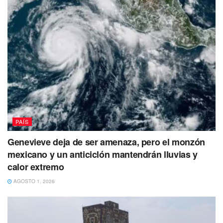
árboles.
Por último, los representantes de las empresas privadas
mencionaron que en el tramo 2 del Tren Maya ya hay
avances en montaje de vía, paso de fauna y obras de
drenaje, entre otros.
No puedes dejar de Leer
PAÍS
Genevieve deja de ser amenaza, pero el monzón
mexicano y un anticiclón mantendrán lluvias y
calor extremo
AGOSTO 1, 2026