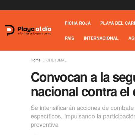
FICHA ROJA
PLAYA DEL CAR
PAÍS
INTERNACIONAL
AG
Home
CHETUMAL
Convocan a la seg
nacional contra el
Se intensificarán acciones de combate
específicos, impulsando la participaci
preventiva