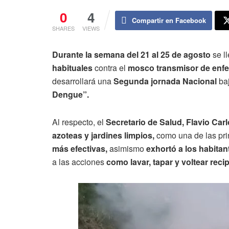
0
4
Compartir en Facebook
SHARES
VIEWS
Durante la semana del 21 al 25 de agosto
se l
habituales
contra el
mosco transmisor de enf
desarrollará una
Segunda jornada Nacional
baj
Dengue”.
Al respecto, el
Secretario de Salud, Flavio Ca
azoteas y jardines limpios,
como una de las pr
más efectivas,
asimismo
exhortó a los habita
a las acciones
como lavar, tapar y voltear rec