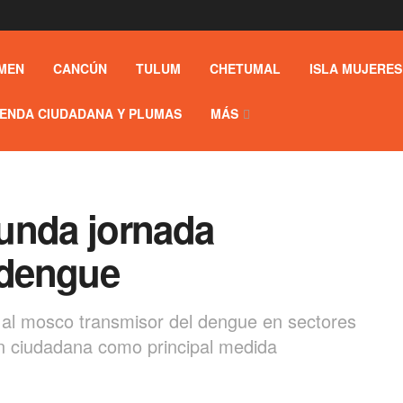
MEN
CANCÚN
TULUM
CHETUMAL
ISLA MUJERES
ENDA CIUDADANA Y PLUMAS
MÁS
unda jornada
 dengue
 al mosco transmisor del dengue en sectores
ón ciudadana como principal medida