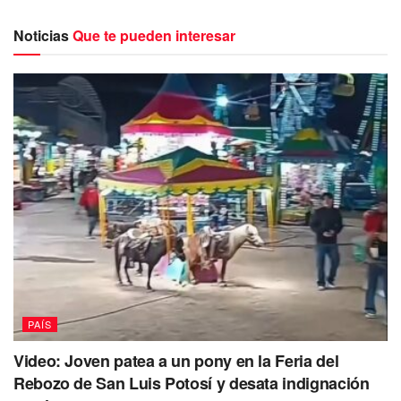
búsqueda en casos de terremotos.
Noticias
Que te pueden interesar
Turquía y Siria: sube la cifra a 11 mil 200 personas
muertas tras sismo
“En el caso de Turquía, 5:47 de la mañana
aterrizó el vuelo en la ciudad de Adana, está
a 140 kilómetros, la ciudad más cercana
donde se puede aterrizar, a poco menos de
PAÍS
tres horas por tierra del lugar donde se
Video: Joven patea a un pony en la Feria del
produjo el mayor impacto.
Rebozo de San Luis Potosí y desata indignación
“El equipo mexicano está integrado por