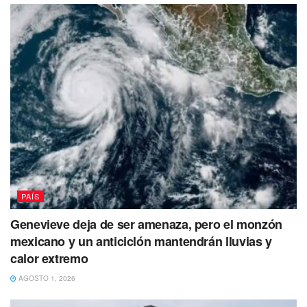
Tags:
Siria
Terremoto
Turquia
PAÍS
Genevieve deja de ser amenaza, pero el monzón
mexicano y un anticiclón mantendrán lluvias y
calor extremo
AGOSTO 1, 2026