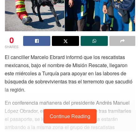
0
SHARES
El canciller Marcelo Ebrard informó que los rescatistas
mexicanos, bajo el nombre de Misión Rescate, llegaron
este miércoles a Turquía para apoyar en las labores de
búsqueda de sobrevivientas tras el terremoto que sacudió
la región.
En conferencia mañanera del presidente Andrés Manuel
López Obrador, el funcionario informó que tras tramitarles
Continue Reading
el pasaporte, se logró que viajen y mañana estarán
arribando a la misma zona el grupo de rescatistas
conocido como Los Topos, que son expertos en labores de