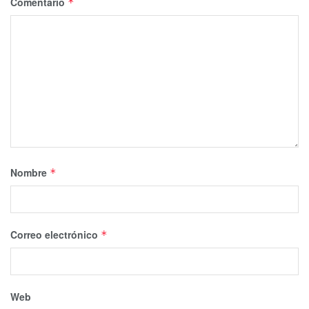
Comentario
*
Tags:
Chetumal
denuncias
Municipio
Yensunni Martínez
Nombre
*
Correo electrónico
*
Web