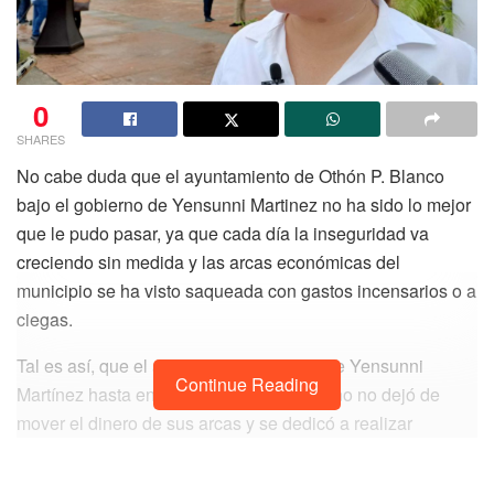
0
SHARES
No cabe duda que el ayuntamiento de Othón P. Blanco
bajo el gobierno de Yensunni Martinez no ha sido lo mejor
que le pudo pasar, ya que cada día la inseguridad va
creciendo sin medida y las arcas económicas del
municipio se ha visto saqueada con gastos incensarios o a
ciegas.
Tal es así, que el ayuntamiento a cargo de Yensunni
Continue Reading
Martínez hasta en la transición de gobierno no dejó de
mover el dinero de sus arcas y se dedicó a realizar
compras a todo vapor antes de cerrar sus ciclos
económicos, esto queda demostrado en documentos que