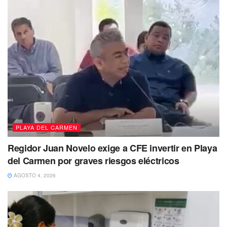
reforzar este importante sector económico del país.
Finalmente,
durante el evento, donde también se contó
con la presencia de Sergio Arredondo
, secretario
general de la
Conferencia Nacional de Municipios de
México (CONAMM),
anunciaron que este año
Solidaridad
será sede de la Cumbre Iberoamericana de Ciudades
Turísticas.
Te puede interesar Leer
PLAYA DEL CARMEN
Regidor Juan Novelo exige a CFE invertir en Playa
del Carmen por graves riesgos eléctricos
AGOSTO 4, 2026