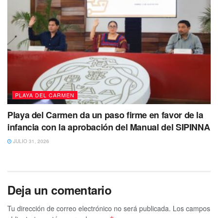
𝙙𝙚𝙩𝙚𝙣𝙚𝙧 𝙖𝙩𝙖𝙦𝙪𝙚𝙨
𝘊𝘰𝘯𝘵𝘪𝘯ú𝘢𝘯 𝘭𝘰𝘴 𝘢𝘵𝘢𝘲𝘶𝘦𝘴 𝘷𝘪𝘰𝘭𝘦𝘯𝘵𝘰𝘴 𝘤𝘰𝘯𝘵𝘳𝘢
𝘰𝘱𝘦𝘳𝘢𝘥𝘰𝘳𝘦𝘴 𝘥𝘦 𝘜𝘣𝘦𝘳 𝘦𝘯 𝘊𝘢𝘯𝘤ú𝘯
#Comenta
#Comparte
#Entérate
pic.twitter.com/ZtFhYJavvK
— cancunaldi2 (@cancunaldi2)
June 19,
2023
PLAYA DEL CARMEN
Playa del Carmen da un paso firme en favor de la
infancia con la aprobación del Manual del SIPINNA
JULIO 31, 2026
Deja un comentario
Tu dirección de correo electrónico no será publicada.
Los campos