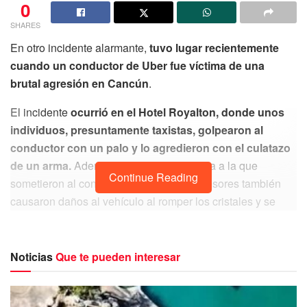
0
SHARES
En otro incidente alarmante,
tuvo lugar recientemente
cuando un conductor de Uber fue víctima de una
brutal agresión en Cancún
.
El incidente
ocurrió en el Hotel Royalton, donde unos
individuos, presuntamente taxistas, golpearon al
conductor con un palo y lo agredieron con el culatazo
de un arma.
Además de la violencia física a la que
Continue Reading
sometieron al conductor de Uber, los agresores también
causaron daños al vehículo al romper los cristales y se
apoderaron de dos teléfonos celulares del conductor.
Noticias
Que te pueden interesar