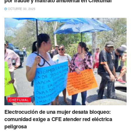
por fraude y maltrato ambiental en Chetumal
Blanco, 485,968;
mientras que en Benito Juárez,
OCTUBRE 30, 2025
1,709,453.
Además, en José María Morelos se aplicaron ya 78,391
vacunas;
en Lázaro Cárdenas, 56,803; mientras que en
Solidaridad van 614,412; en Tulum se aplicaron 89,255;
en Bacalar, 64,920; mientras en Puerto Morelos, 52,150.
Se cuentan 119,054 recuperados de la enfermedad y
98 casos en estudio.
No dejes de Leer
CHETUMAL
Electrocución de una mujer desata bloqueo:
comunidad exige a CFE atender red eléctrica
peligrosa