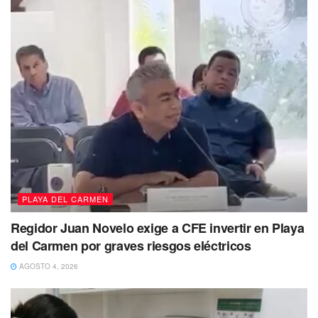
autoridades agradecerían mucho que por favor te
comuniques al
998 8817150 ext. 2130
.
También se busca a: Luis Javier Centeno Catzín
Luis Javier Centeno Catzín de 27 años
de edad fue visto
por última vez el 10 de junio de 2023, por sus familiares en
Solidaridad
, Quintana Roo.
PLAYA DEL CARMEN
Regidor Juan Novelo exige a CFE invertir en Playa
del Carmen por graves riesgos eléctricos
AGOSTO 4, 2026