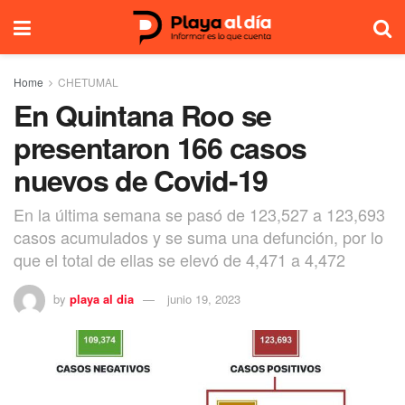
Home
CHETUMAL
En Quintana Roo se
presentaron 166 casos
nuevos de Covid-19
En la última semana se pasó de 123,527 a 123,693
casos acumulados y se suma una defunción, por lo
que el total de ellas se elevó de 4,471 a 4,472
by
playa al dia
junio 19, 2023