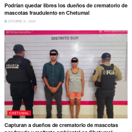
Podrían quedar libres los dueños de crematorio de
mascotas fraudulento en Chetumal
OCTUBRE 31, 2025
Según los datos que proporcionó la SESA
, en Cozumel
CHETUMAL
ya se aplicaron 214,012 vacunas; en Felipe Carrillo
Capturan a dueños de crematorio de mascotas
Puerto, 154,465; en Isla Mujeres 42,614; en Othón P.