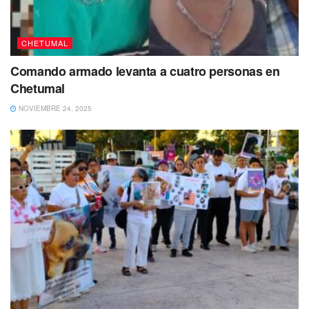
CHETUMAL
Comando armado levanta a cuatro personas en
Chetumal
NOVIEMBRE 24, 2025
De acuerdo a esta información, estos señalan que
se
pasó de 123,527 a 123,693 casos acumulados
y el total
de
defunciones se elevó de 4,471 a 4,472 en total.
Cabe mencionar que
el promedio de ocupación
hospitalaria bajó a 2.1 %
en la zona norte y subió a 1.0 %