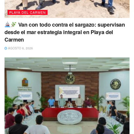
PLAYA DEL CARMEN
Van con todo contra el sargazo: supervisan
desde el mar estrategia integral en Playa del
Carmen
AGOSTO 6, 2026
“Ayer nos tocó atender a este grupo de
ciudadanos que reclamaban y lo hacen con
justa razón, ya que este acceso
particularmente se ha tornado como un lugar
en el que entran y salen con mascotas,