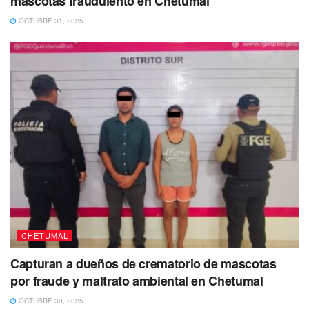
mascotas fraudulento en Chetumal
OCTUBRE 31, 2025
CHETUMAL
Capturan a dueños de crematorio de mascotas
¿Cómo ayudar a la familia?
por fraude y maltrato ambiental en Chetumal
OCTUBRE 30, 2025
El padre de familia pide a la ciudadanía que lo apoyen