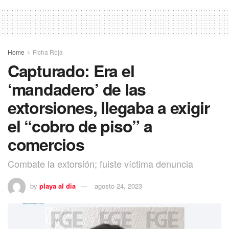
Home
Ficha Roja
Capturado: Era el
‘mandadero’ de las
extorsiones, llegaba a exigir
el “cobro de piso” a
comercios
Combate la extorsión; fuiste víctima denuncia
by
playa al dia
agosto 24, 2023