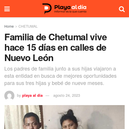
Home
CHETUMAL
Familia de Chetumal vive
hace 15 días en calles de
Nuevo León
Los padres de familia junto a sus hijas viajaron a
esta entidad en busca de mejores oportunidades
para sus tres hijas y bebé de nueve meses.
by
playa al dia
agosto 24, 2023