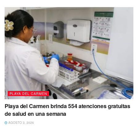
pic.twitter.com/Wgxx0D2iJR
— playaaldia (@playaaldia)
August 24, 2023
De igual manera
el Secretario municipal abordó el tema
de las aguas negras
que rebosan en las calles
durante
la temporada de lluvias,
indicando que se ha planteado
el tema a la empresa responsable, que en esta caso es
Aguakan,
y que ha señalado que esto
responde a la
sobre densificación en la colonia Colosio, sumado a la
infraestructura existente que ya es demasiado
antigua..
PLAYA DEL CARMEN
“Los ciudadanos deben saber que hay
Playa del Carmen brinda 554 atenciones gratuitas
drenaje en la ciudad, hay que conectarse.
de salud en una semana
Desafortunadamente las aguas pluviales las
conectan directamente al sistema de drenaje
AGOSTO 3, 2026
y cuando llueve las aguas que recaudan las
casas, hacen que rebose esto”.