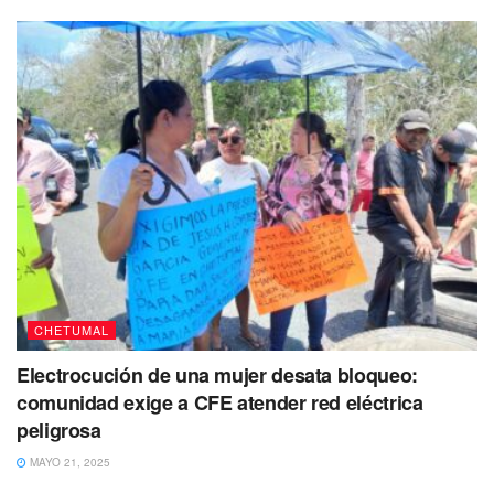
con algún sitio donde
su familia pueda estar segura
y el
pued
a irse a trabajar sin la angustia de que puedan
correr peligro en las calles.
Si deseas ayudar a Sergio Rolando y su familia
pueden
asistir al lugar donde se encuentra resguardados sobre la
calle Profesor Rojas, 119 en la colonia Fomerrey en el
municipio de Escobedo.
Con información de Milenio
Te puede interesar
CHETUMAL
Electrocución de una mujer desata bloqueo:
comunidad exige a CFE atender red eléctrica
peligrosa
MAYO 21, 2025