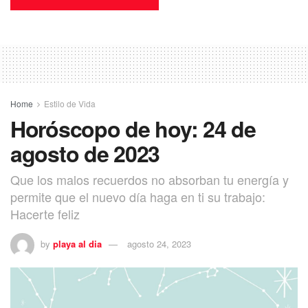
Home
Estilo de Vida
Horóscopo de hoy: 24 de
agosto de 2023
Que los malos recuerdos no absorban tu energía y
permite que el nuevo día haga en ti su trabajo:
Hacerte feliz
by
playa al dia
agosto 24, 2023