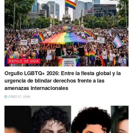
Piscis
Es probable que esta semana estés recordando tus
primeros años de vida, el pasado o asuntos familiares
relevantes, de hecho, es un buen momento para abrir
conversaciones con tu familia. Es muy importante que
sientas que tienes un lugar desde el cual sentirte segura,
contenida, estable y a salvo.
ESTILO DE VIDA
Orgullo LGBTQ+ 2026: Entre la fiesta global y la
urgencia de blindar derechos frente a las
amenazas internacionales
JUNIO 27, 2026