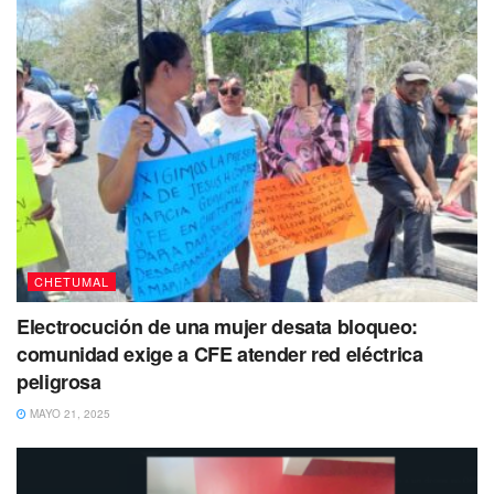
víctimas,
así como cualquier información adicional sobre
el accidente, la cua
l se espera sea proporcionada por
las autoridades competentes a medida que avance la
investigación.
Con información de
De Peso
Puedes volver a Leer
CHETUMAL
Electrocución de una mujer desata bloqueo:
comunidad exige a CFE atender red eléctrica
peligrosa
MAYO 21, 2025