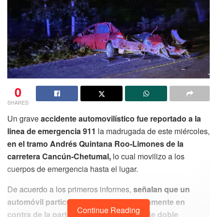
0
SHARES
Un grave
accidente automovilístico fue reportado a la
linea de emergencia 911
la madrugada de este miércoles,
en el tramo Andrés Quintana Roo-Limones de la
carretera Cancún-Chetumal,
lo cual movilizo a los
cuerpos de emergencia hasta el lugar.
De acuerdo a los primeros informes,
señalan que un
automóvil particular se estrelló violentamente en
Continue Reading
contra de la parte trasera de un tráiler de doble