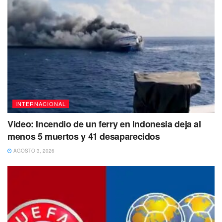
debido al uso de agua “de fuentes abiertas” por parte de
las tropas rusas, ya que las dificultades causadas por las
inundaciones han impedido la entrega de agua
embotellada o purificada a los ocupantes. El grupo
ucraniano enfatizó la gravedad de la situación y advirtió a
los residentes de la región de Kherson y Crimea que estén
extremadamente atentos al agua que consumen.
INTERNACIONAL
Video: Incendio de un ferry en Indonesia deja al
menos 5 muertos y 41 desaparecidos
AGOSTO 3, 2026
“La explosión de la represa Kakhovka ha causado un
enorme daño a la naturaleza, revelando muchas