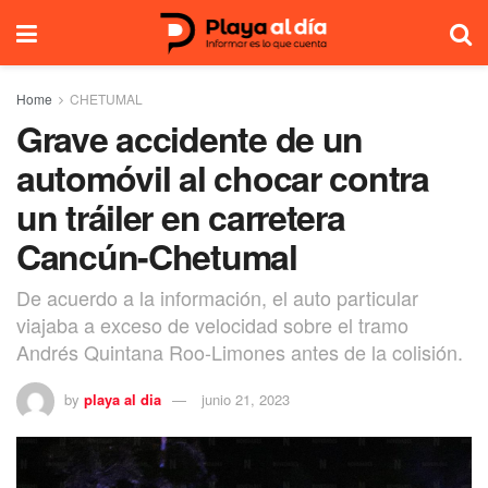
Home
CHETUMAL
Grave accidente de un
automóvil al chocar contra
un tráiler en carretera
Cancún-Chetumal
De acuerdo a la información, el auto particular
viajaba a exceso de velocidad sobre el tramo
Andrés Quintana Roo-Limones antes de la colisión.
by
playa al dia
junio 21, 2023