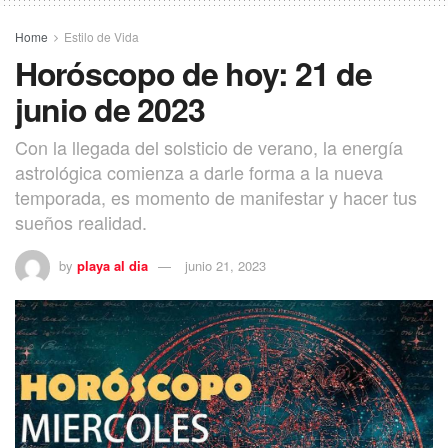
Home
Estilo de Vida
Horóscopo de hoy: 21 de
junio de 2023
Con la llegada del solsticio de verano, la energía
astrológica comienza a darle forma a la nueva
temporada, es momento de manifestar y hacer tus
sueños realidad.
by
playa al dia
junio 21, 2023