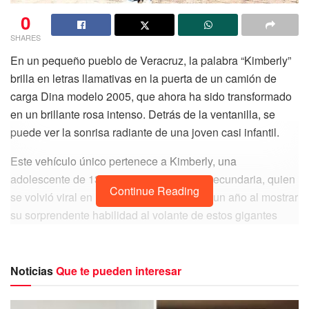
0
SHARES
En un pequeño pueblo de Veracruz, la palabra “Kimberly”
brilla en letras llamativas en la puerta de un camión de
carga Dina modelo 2005, que ahora ha sido transformado
en un brillante rosa intenso. Detrás de la ventanilla, se
puede ver la sonrisa radiante de una joven casi infantil.
Este vehículo único pertenece a Kimberly, una
adolescente de 13 años y estudiante de secundaria, quien
Continue Reading
se volvió viral en las redes sociales hace un año al mostrar
su sorprendente habilidad al volante de estos gigantes
sobre ruedas.
Noticias
Que te pueden interesar