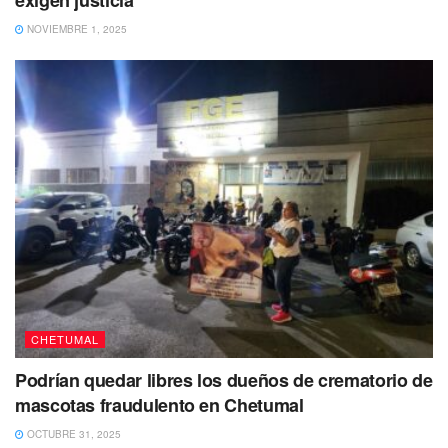
NOVIEMBRE 1, 2025
Tras este brutal accidente,
se presentaron en el lugar
agentes de la Guardia Nacional
y
peritos de la Fiscalía
General del Estado (FGE)
para recabar la evidencia
necesaria para llevar a cabo las diligencias
correspondientes.
Posteriormente
el área fue acordonada por la Policía
Municipal
para poder
coordinar el trafico de la zona
ya
que se presumía se vería afectado durante varias horas.
CHETUMAL
Podrían quedar libres los dueños de crematorio de
mascotas fraudulento en Chetumal
OCTUBRE 31, 2025