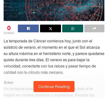
0
SHARES
La temporada de Cáncer comienza hoy, junto con el
solsticio de verano, el momento en el que el Sol alcanza
su altura máxima en el hemisferio norte, y parece quedarse
quieto durante tres días. El verano es para bajar la
velocidad, conectarte con tus raíces y pasar tiempo de
calidad con tu círculo más cercano.
Aries
Continue Reading
Un romance podría acelerar el ritmo, sobre todo si te
inspira en niveles creativos o expresivos. Repasa tus
horóscopos de junio y ten cuidado con la sobrecarga de
información que puedes recibir en estos días, no te