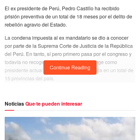
El ex presidente de Perú, Pedro Castillo ha recibido
prisión preventiva de un total de 18 meses por el delito de
rebelión agravio del Estado.
La condena impuesta al ex mandatario se dio a conocer
por parte de la Suprema Corte de Justicia de la República
del Perú. En tanto, sí pero primero pasa por el congreso y
todavía no recoge Dina Boluarte quién funge como
Continue Reading
presidente actual declarado toque de queda en un total de
15 provincias del país.
Noticias
Que te pueden interesar