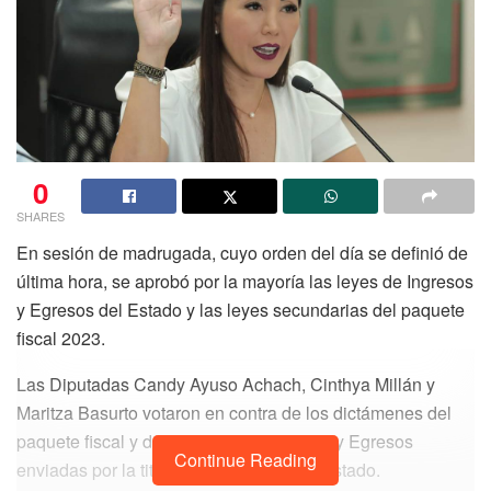
0
SHARES
En sesión de madrugada, cuyo orden del día se definió de
última hora, se aprobó por la mayoría las leyes de Ingresos
y Egresos del Estado y las leyes secundarias del paquete
fiscal 2023.
Las Diputadas Candy Ayuso Achach, Cinthya Millán y
Maritza Basurto votaron en contra de los dictámenes del
paquete fiscal y de las leyes de Ingresos y Egresos
Continue Reading
enviadas por la titular del Ejecutivo del Estado.