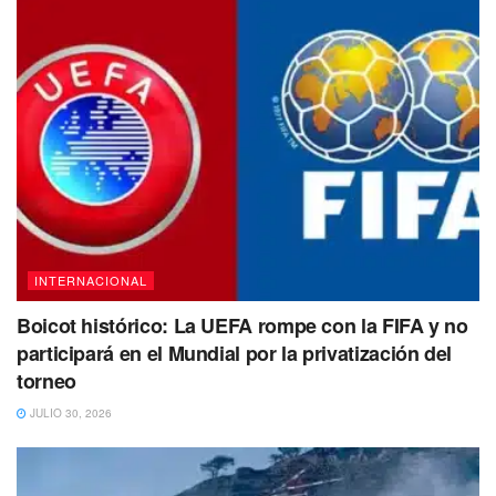
Ante lo sucedido, las autoridades chilenas dieron pasó a
una investigación para saber, bajo qué situación se
encontraba la menor al momento de caer , es decir; dónde
se encontraban los padres al momento del incidente.
Tags:
bebé
Caída
Chile
Departamento
INTERNACIONAL
Boicot histórico: La UEFA rompe con la FIFA y no
participará en el Mundial por la privatización del
torneo
JULIO 30, 2026