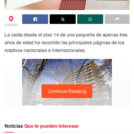
0
SHARES
La caída desde el piso 14 de una pequeña de apenas tres
años de edad ha recorrido las principales páginas de los
rotativos nacionales e internacionales.
Continue Reading
Noticias
Que te pueden interesar
La espeluznante caída pasó a la historia de los milagros,