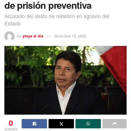
de prisión preventiva
Acusado del delito de rebelión en agravio del
Estado
by
playa al dia
diciembre 15, 2022
0
SHARES