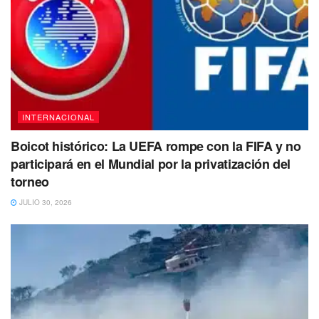
La decisión fue tomada por sorpresa, tanto para Castillo
como para sus seguidores, tienes contemplado la libertad
del expresidente de Perú.
INTERNACIONAL
Tags:
Delitos
Pedro Castillo
Perú
Prisión preventiva
Boicot histórico: La UEFA rompe con la FIFA y no
participará en el Mundial por la privatización del
torneo
JULIO 30, 2026