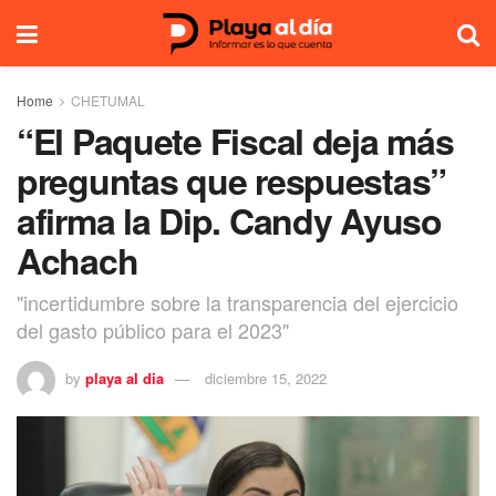
Home
CHETUMAL
“El Paquete Fiscal deja más
preguntas que respuestas”
afirma la Dip. Candy Ayuso
Achach
"incertidumbre sobre la transparencia del ejercicio
del gasto público para el 2023"
by
playa al dia
diciembre 15, 2022