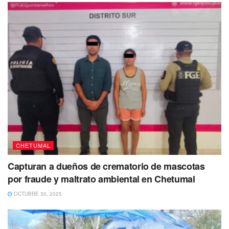
Foto: Créditos a quien corresponda/Sesiones anteriores
Tags:
Candy Ayuso
Diputada
Paquete Fiscal 2023
PRI
CHETUMAL
Capturan a dueños de crematorio de mascotas
por fraude y maltrato ambiental en Chetumal
OCTUBRE 30, 2025