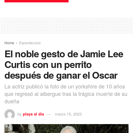
Home
Espectáculos
El noble gesto de Jamie Lee
Curtis con un perrito
después de ganar el Oscar
La actriz publicó la foto de un yorkshire de 10 años
que regresó al albergue tras la trágica muerte de su
dueña
by
playa al dia
marzo 15, 2023