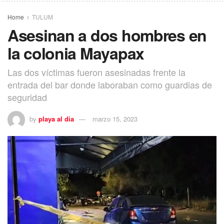
Home
TULUM
Asesinan a dos hombres en
la colonia Mayapax
Las dos víctimas fueron asesinadas frente la
entrada del bar donde laboraban como guardias de
seguridad
by
playa al dia
marzo 15, 2023