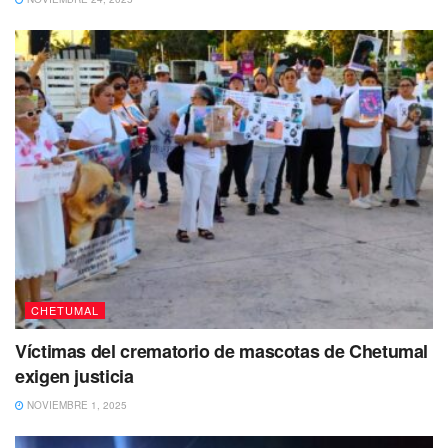
Tras su llegada los paramédicos determinaron que era
peligroso trasladarla al hospital en ese momento. por lo
que apoyaron a la joven para que pudiera dar a luz a su
bebé en el domicilio, por lo que cerca de las 03:30 horas
se reportó el nacimiento del bebé que entró en contacto
con su madre sin presentar ninguna complicación.
Tras el nacimiento, la joven madre y su bebe fueron
trasladados al Hospital Morelos para su atención médica.
Te puede interesar Leer
CHETUMAL
Víctimas del crematorio de mascotas de Chetumal
exigen justicia
NOVIEMBRE 1, 2025