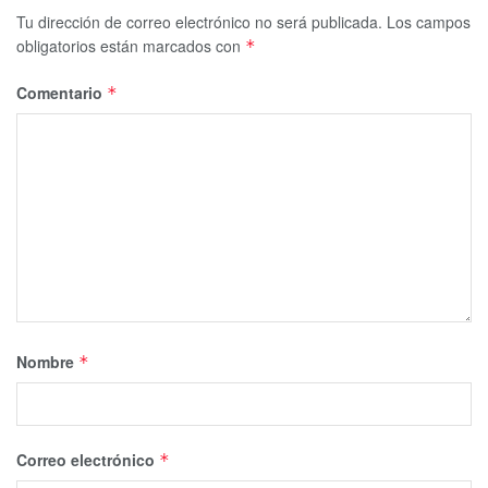
A pesar de que los uniformados lograron saber en qué
Tu dirección de correo electrónico no será publicada.
Los campos
viviendas se escondían los atacantes, al llegar al lugar
obligatorios están marcados con
*
encontraron todo cerrado y a preguntar a los vecinos
Comentario
*
quienes habitaban el departamento todos dijeron
desconocerlo.
Tags:
Cancun
delincuencia
Inseguridad
peligro
Nombre
*
Correo electrónico
*