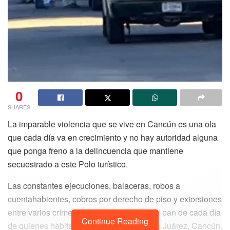
0
SHARES
La imparable violencia que se vive en Cancún es una ola
que cada día va en crecimiento y no hay autoridad alguna
que ponga freno a la delincuencia que mantiene
secuestrado a este Polo turístico.
Las constantes ejecuciones, balaceras, robos a
cuentahabientes, cobros por derecho de piso y extorsiones
entre varios crímenes más, se ha vuelto el pan de cada día
Continue Reading
de quienes habitan el municipio de Benito Juárez, Cancún.