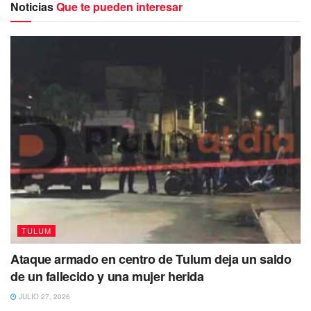
Noticias
Que te pueden interesar
Al lugar de los hechos arribaron elementos de la Policía
Municipal y personal paramédico de la Cruz Roja, quienes
al momento de revisar a las victimas, confirmaron que ya
no contaban con signos vitales, por lo que solicitaron la
presencia de la Fiscalía General del Estado, quienes se
encargaron de la diligencias correspondientes y el
levantamiento de los cuerpos para ser trasladados a las
instalaciones del Servicio Medico Forense (SEMEFO).
TULUM
Te puede interesar Leer también
Ataque armado en centro de Tulum deja un saldo
de un fallecido y una mujer herida
JULIO 27, 2026
TULUM