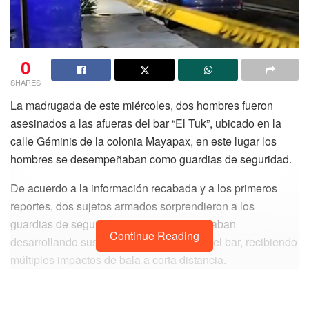
0
SHARES
La madrugada de este miércoles, dos hombres fueron
asesinados a las afueras del bar “El Tuk”, ubicado en la
calle Géminis de la colonia Mayapax, en este lugar los
hombres se desempeñaban como guardias de seguridad.
De acuerdo a la información recabada y a los primeros
reportes, dos sujetos armados sorprendieron a los
guardias de seguridad mientras estos estaban
Continue Reading
desarrollando sus labores en la entrada del bar, recibiendo
múltiples impactos de bala a corta distancia.