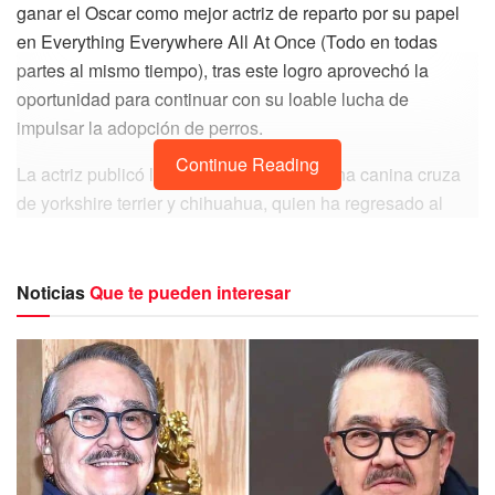
ganar el Oscar como mejor actriz de reparto por su papel
en Everything Everywhere All At Once (Todo en todas
partes al mismo tiempo), tras este logro aprovechó la
oportunidad para continuar con su loable lucha de
impulsar la adopción de perros.
Continue Reading
La actriz publicó la historia de Daphne, una canina cruza
de yorkshire terrier y chihuahua, quien ha regresado al
albergue después de que su anterior dueña sufriera un
accidente.
Noticias
Que te pueden interesar
Daphne ha alcanzado en escasas horas más de 7.500
likes en Instagram, en su foto se aprecia a la can de palaje
negro con luces marrones y grises disfrutando del solo, lo
que ha conmovido a los seguidores de Jamie Lee Curtis y
han atendido a su llamado de encontrarle un nuevo hogar.