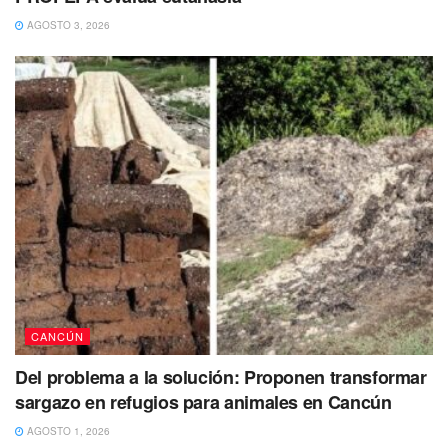
Cancún junto con Ensenada Baja California, Acapulco y
AGOSTO 3, 2026
Colima, siendo este último el que mayor índice de
violencia presenta.
CANCÚN
Del problema a la solución: Proponen transformar
sargazo en refugios para animales en Cancún
AGOSTO 1, 2026