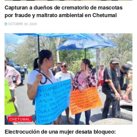
Capturan a dueños de crematorio de mascotas
por fraude y maltrato ambiental en Chetumal
OCTUBRE 30, 2025
El joven fue reportado como desaparecido el 22 de mayo
de 2023. Hasta el momento se presume como persona no
localizada, de tal forma que se ha activado una ficha de
CHETUMAL
búsqueda en la Fiscalía General del Estado (FGE).
Electrocución de una mujer desata bloqueo: