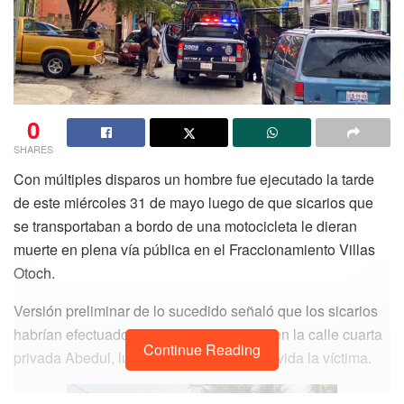
0
SHARES
Con múltiples disparos un hombre fue ejecutado la tarde
de este miércoles 31 de mayo luego de que sicarios que
se transportaban a bordo de una motocicleta le dieran
muerte en plena vía pública en el Fraccionamiento Villas
Otoch.
Versión preliminar de lo sucedido señaló que los sicarios
habrían efectuado al menos 10 disparos en la calle cuarta
Continue Reading
privada Abedul, lugar en el que perdió la vida la víctima.