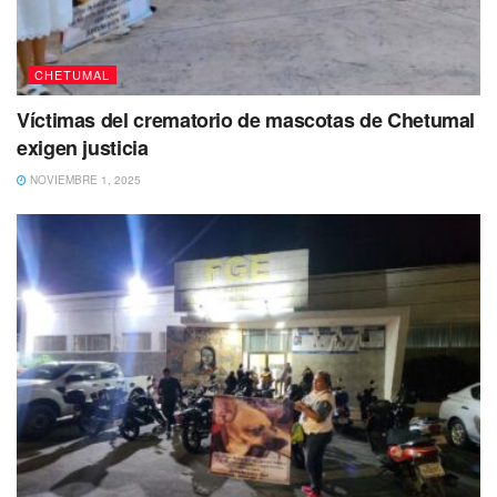
CHETUMAL
Víctimas del crematorio de mascotas de Chetumal
exigen justicia
NOVIEMBRE 1, 2025
El joven fue reportado como desaparecido el 30 de mayo
de 2023. Hasta el momento se presume como persona no
localizada, de tal forma que se ha activado una ficha de
búsqueda en la Fiscalía General del Estado (FGE).