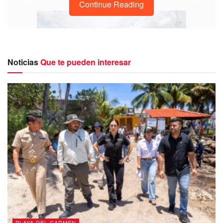
Continue Reading
Noticias
Que te pueden interesar
Barda impide el paso de colonos de Nicte Ha hacia la
zona de playa
Asimismo, indicaron que la extensa pared que abarcaría
aproximadamente mil metros, presuntamente pertenecería
al dueño de una compañía nacional de servicios
financieros, mueblería y línea blanca.
PLAYA DEL CARMEN