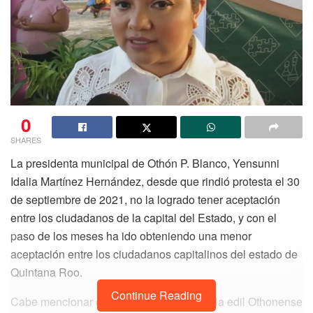
0
SHARES
La presidenta municipal de Othón P. Blanco, Yensunni
Idalia Martínez Hernández, desde que rindió protesta el 30
de septiembre de 2021, no la logrado tener aceptación
entre los ciudadanos de la capital del Estado, y con el
paso de los meses ha ido obteniendo una menor
aceptación entre los ciudadanos capitalinos del estado de
Quintana Roo.
Continue Reading
Cabe mencionar que en el mes de enero la edil Othonense