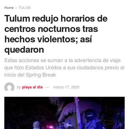
Home
TULUM
Tulum redujo horarios de
centros nocturnos tras
hechos violentos; así
quedaron
Estas acciones se suman a la advertencia de viaje
que hizo Estados Unidos a sus ciudadanos previo al
inicio del Spring Break
by
playa al dia
marzo 17, 2023