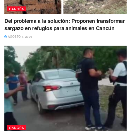
acompañó al conductor del vehículo que fue identificado
CANCÚN
como Gerardo de 48 años de edad.
Del problema a la solución: Proponen transformar
sargazo en refugios para animales en Cancún
AGOSTO 1, 2026
CANCÚN