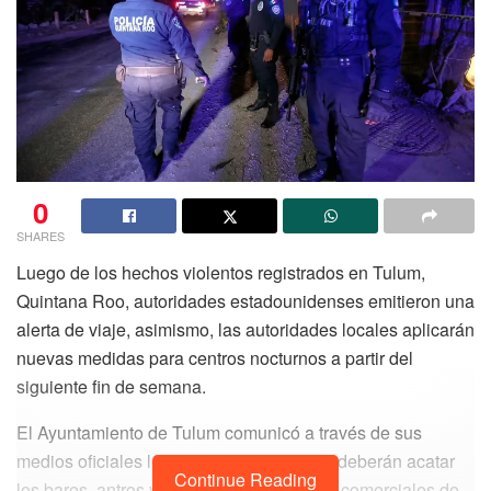
0
SHARES
Luego de los hechos violentos registrados en Tulum,
Quintana Roo, autoridades estadounidenses emitieron una
alerta de viaje, asimismo, las autoridades locales aplicarán
nuevas medidas para centros nocturnos a partir del
siguiente fin de semana.
El Ayuntamiento de Tulum comunicó a través de sus
medios oficiales los nuevos horarios que deberán acatar
Continue Reading
los bares, antros y otros establecimientos comerciales de