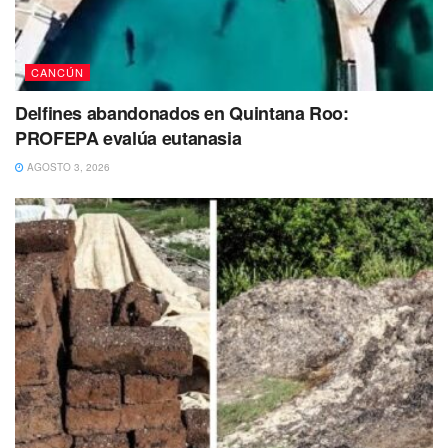
CANCÚN
Delfines abandonados en Quintana Roo:
PROFEPA evalúa eutanasia
AGOSTO 3, 2026
Por motivo de las llamas se confirmó que tres de los seis
caballos presentaron quemaduras en el área del hocico y
ojos y fueron atendidos por personal veterinario que se
presentó en el lugar en auxilio de los animales. Al lugar
arribó también la propietaria de los Equinos, quien