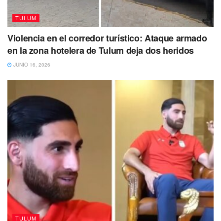
TULUM
Violencia en el corredor turístico: Ataque armado
en la zona hotelera de Tulum deja dos heridos
JUNIO 16, 2026
Agentes de la Fiscalía Especializada en Homicidios
acudió al sitio para recabar las indagatorias
correspondientes para integrarlas a una carpeta de
investigación. Por su parte, los peritos de la Fiscalía
General del Estado recolectaron información e hicieron el
levantamiento de los cuerpos para llevarlos al Servicio
Médico Forense (Semefo).
TULUM