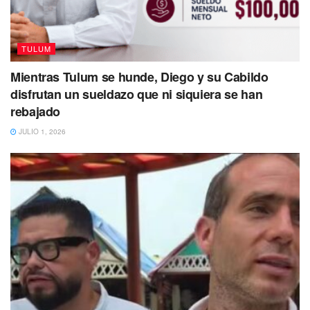
Instalarán filtros de revisión permanente en los accesos al
municipio y equiparán a todas las casetas de seguridad
para mayor seguridad de los vacacionistas y habitantes.
TULUM
El refuerzo de seguridad y medidas de precaución se da
Mientras Tulum se hunde, Diego y su Cabildo
luego de que se registraron por lo menos seis asesinatos
disfrutan un sueldazo que ni siquiera se han
en Tulum; dos de las víctimas eran mujeres que fueron
rebajado
asesinadas a balazos. Las primeras líneas de
JULIO 1, 2026
investigación indican un presunto ajuste de cuentas entre
grupos criminales.
Otra de las ejecuciones se registró la madrugada del 15 de
marzo, al exterior del centro nocturno El Tu’up’, en el que
el saldo fueron dos hombres asesinados con un arma de
fuego.
Según medios locales, los vecinos de la colonia Mayapax
hicieron un llamado de emergencia al 911 a las 02:00 de
la mañana para reportar que escucharon alrededor de 20