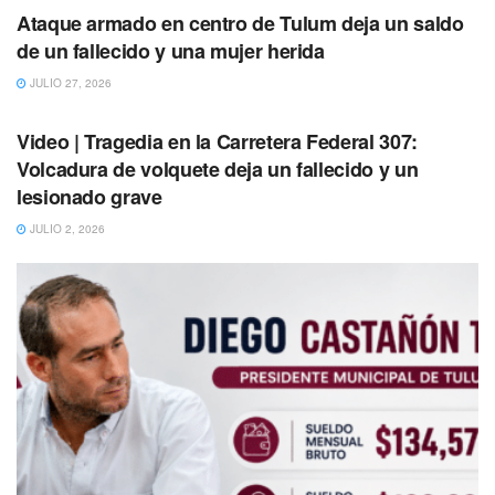
“garantizar la protección de habitantes y turistas en Tulum”.
Ataque armado en centro de Tulum deja un saldo
de un fallecido y una mujer herida
JULIO 27, 2026
TULUM
Video | Tragedia en la Carretera Federal 307:
Volcadura de volquete deja un fallecido y un
lesionado grave
JULIO 2, 2026
En apoyo a las medidas de seguridad la Secretaría de
Marina (Semar) enviará 70 infantes que se sumarán a las
filas de los más de 150 policías municipales para reforzar
el patrullaje en las principales zonas mayas y turísticas.