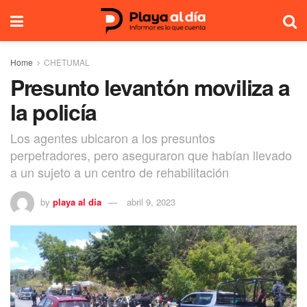
Home
CHETUMAL
Presunto levantón moviliza a
la policía
Los agentes ubicaron a los presuntos
perpetradores, pero aseguraron que habían llevado
a un sujeto a un centro de rehabilitación
by
playa al dia
abril 9, 2023