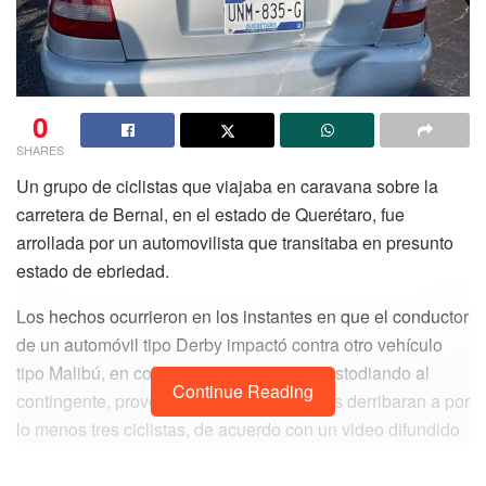
0
SHARES
Un grupo de ciclistas que viajaba en caravana sobre la
carretera de Bernal, en el estado de Querétaro, fue
arrollada por un automovilista que transitaba en presunto
estado de ebriedad.
Los hechos ocurrieron en los instantes en que el conductor
de un automóvil tipo Derby impactó contra otro vehículo
tipo Malibú, en color blanco, que venía custodiando al
Continue Reading
contingente, provocando que las unidades derribaran a por
lo menos tres ciclistas, de acuerdo con un video difundido
en redes sociales y en el que se captó el instante del
percance.