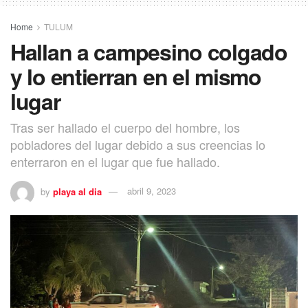
Home
TULUM
Hallan a campesino colgado
y lo entierran en el mismo
lugar
Tras ser hallado el cuerpo del hombre, los
pobladores del lugar debido a sus creencias lo
enterraron en el lugar que fue hallado.
by
playa al dia
abril 9, 2023