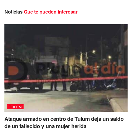
regresó a su domicilio.
Noticias
Que te pueden interesar
Tras no regresar a su domicilio, las autoridades del
poblado junto a los vecinos del lugar emprendieron la
búsqueda del campesino y fue hasta ayer sábado
alrededor de las 9:00 de la mañana, que fue encontrado su
cuerpo a ocho kilómetros dentro del monte y ya se
encontraba emanando olores fétidos.
TULUM
Ataque armado en centro de Tulum deja un saldo
de un fallecido y una mujer herida