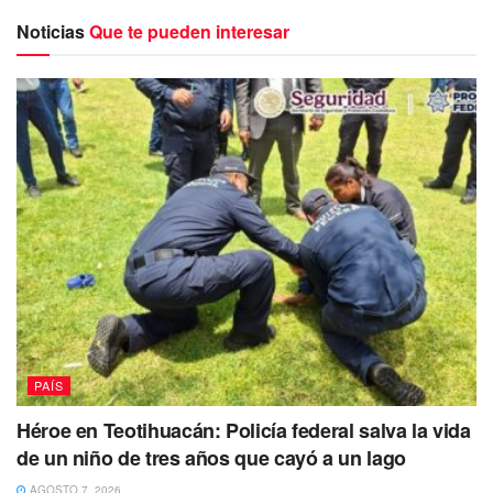
Noticias
Que te pueden interesar
Una de las ciclistas afectadas identificada como Ángeles
Parra precisó que el incidente ocurrió a la altura del
kilómetro 15 de la carretera a Bernal y que fue el vehículo
PAÍS
escolta el que evitó una desgracia.
Héroe en Teotihuacán: Policía federal salva la vida
de un niño de tres años que cayó a un lago
Tres ciclistas salieron disparados y nos salvó el vehículo
que venía cuidándonos”, señaló
AGOSTO 7, 2026