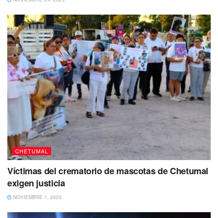
hombre a un centro de rehabilitación, mejor conocido
como anexos.
A pesar de ello, las autoridades mantienen abiertas las
investigaciones y se desconoce si habrá algún
procedimiento sancionador por la movilización de los
cuerpos de seguridad.
Te puede interesar Leer
CHETUMAL
Víctimas del crematorio de mascotas de Chetumal
exigen justicia
NOVIEMBRE 1, 2025