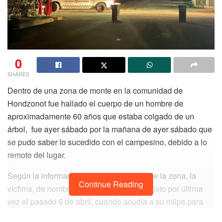
0
SHARES
Dentro de una zona de monte en la comunidad de
Hondzonot fue hallado el cuerpo de un hombre de
aproximadamente 60 años que estaba colgado de un
árbol, fue ayer sábado por la mañana de ayer sábado que
se pudo saber lo sucedido con el campesino, debido a lo
remoto del lugar.
Según la información de los pobladores de la zona, la
Continue Reading
víctima, de nombre Tobías May May, fue visto por última
vez el pasado 6 de abril, cuando acudía a su milpa para
supervisar su siembra, sin embargo, esa tarde ya no