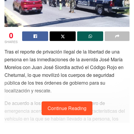
0
SHARES
Tras el reporte de privación ilegal de la libertad de una
persona en las inmediaciones de la avenida José María
Morelos con Juan José Siordia activó el Código Rojo en
Chetumal, lo que movilizó los cuerpos de seguridad
pública de los tres órdenes de gobierno para su
localización y rescate.
De acuerdo a los datos aportados al número de
Continue Reading
emergencia acerca de las placas y las características del
vehículo en la que se habían llevado a la persona, los
agentes realizaron un operativo y lograron ubicar el