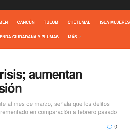
MEN
CANCÚN
TULUM
CHETUMAL
ISLA MUJERES
ENDA CIUDADANA Y PLUMAS
MÁS
risis; aumentan
sión
nte al mes de marzo, señala que los delitos
incrementado en comparación a febrero pasado
0