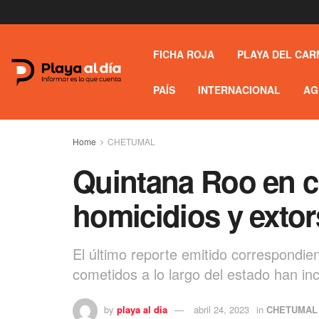
FICHA ROJA
PLAYA DEL CAR
PAÍS
INTERNACIONAL
AG
Home
CHETUMAL
Quintana Roo en c
homicidios y extor
El último reporte emitido correspondie
cometidos a lo largo del estado han 
by
playa al dia
abril 24, 2023
in
CHETUMAL