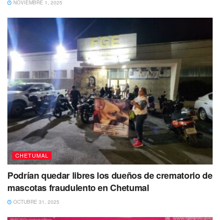
NOVIEMBRE 1, 2025
Otro aspecto por el que se destaca este espacio es la
instalación de infraestructura para fomentar la actividad
física: por un lado, se encuentra el auditorio al aire libre,
que se mantiene en descuido, mismo que solía utilizarse
para diversas actividades, como concursos de baile y
clases de zumba gratuitas, por mencionar algunas; y, por
otro lado, los aparatos para que la gente se ejercite
presentan corrosión, como consecuencia de la falta de
mantenimiento.
CHETUMAL
También te puede interesar Leer
Podrían quedar libres los dueños de crematorio de
mascotas fraudulento en Chetumal
OCTUBRE 31, 2025