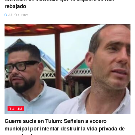
intervenciones artísticas y un mercado de mujeres como
rebajado
parte de las actividades para conmemorar el día.
JULIO 1, 2026
Te puede interesar Leer
TULUM
Guerra sucia en Tulum: Señalan a vocero
municipal por intentar destruir la vida privada de