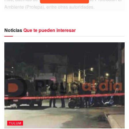
Ambiente (Profepa), entre otras autoridades.
También tomaron parte, agentes del Ministerio Público
Federal (MPF), de la Policía Federal Ministerial (PFM) y
Noticias
Que te pueden interesar
peritos oficiales en las materias de arquitectura,
biodiversidad, fotografía y criminalística de campo, de la
FGR.
Esta investigación se llevo a cabo el pasado 7 de marzo
TULUM
de 2023 en el predio ubicado en el ejido Jacinto Pat, en la