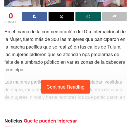
0
SHARES
En el marco de la conmemoración del Dia Internacional de
la Mujer, fuero más de 300 las mujeres que participaron en
la marcha pacífica que se realizó en las calles de Tulum,
las mujeres pidieron que se atiendan ñps problemas de
falta de alumbrado público en varias zonas de la cabecera
municipal.
Las mujeres participantes de la marcha estaban vestidas
Continue Reading
de negro, morado y verde, se estima que fueron decenas
de mujeres, niños y hasta hombres los que participaron en
el movimiento convocado por la Colectiva Feminista de
Tulum.
Noticias
Que te pueden interesar