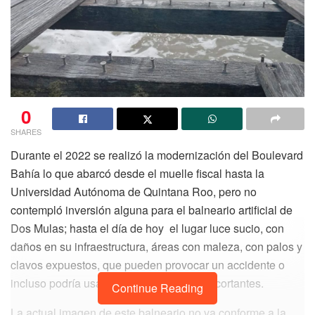
0
SHARES
Durante el 2022 se realizó la modernización del Boulevard
Bahía lo que abarcó desde el muelle fiscal hasta la
Universidad Autónoma de Quintana Roo, pero no
contempló inversión alguna para el balneario artificial de
Dos Mulas; hasta el día de hoy el lugar luce sucio, con
daños en su infraestructura, áreas con maleza, con palos y
clavos expuestos, que pueden provocar un accidente o
incluso podría usarse como armas punzocortantes.
Continue Reading
La actual imagen de este balneario no va conforme a la