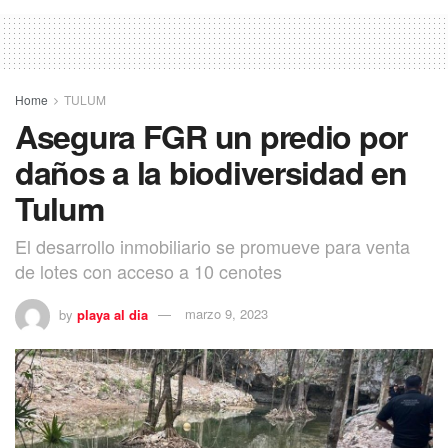
Home
TULUM
Asegura FGR un predio por
daños a la biodiversidad en
Tulum
El desarrollo inmobiliario se promueve para venta
de lotes con acceso a 10 cenotes
by
playa al dia
marzo 9, 2023