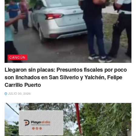
Pasaban de las 11 de la noche cuando vecinos del lugar
alertaron a las autoridades al señalar que se escuchaban
detonaciones con arma de fuego.
CANCÚN
Llegaron sin placas: Presuntos fiscales por poco
son linchados en San Silverio y Yalchén, Felipe
Carrillo Puerto
JULIO 30, 2026
De inmediato arribaron elementos de Seguridad Pública,
quiénes encontraron a los cuatro hombres heridos por