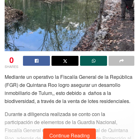
0
SHARES
Mediante un operativo la Fiscalía General de la República
(FGR) de Quintana Roo logro asegurar un desarrollo
inmobiliario de Tulum,, esto debido a daños a la
biodiversidad, a través de la venta de lotes residenciales.
Durante a diligencia realizada se conto con la
participación de elementos de la Guardia Nacional,
Fiscalía General del Estado, Policía Estatal de Quintana
Continue Reading
Roo, además de la Procuraduría Federal de Protección al