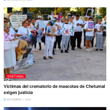
combustible, pasajes, alimentación y hasta de hospedaje,
ya que al igual que las oficinas en Chetumal, las de la
zona norte también presentan falta de espacios para hacer
dichos procedimientos, por lo que mencionó, que lo mejor
sería que regresara la oficina del SAT a la capital del
estado.
También puedes leer
Vinculan a proceso a
presunta tratante de personas
CHETUMAL
Víctimas del crematorio de mascotas de Chetumal
exigen justicia
NOVIEMBRE 1, 2025