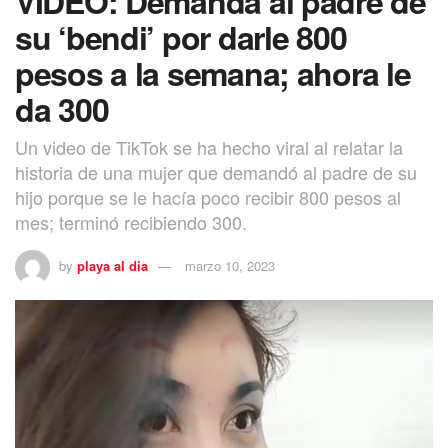
VIDEO: Demanda al padre de
su ‘bendi’ por darle 800
pesos a la semana; ahora le
da 300
Un video de TikTok se ha hecho viral al relatar la
historia de una mujer que demandó al padre de su
hijo porque se le hacía poco recibir 800 pesos al
mes; terminó recibiendo 300.
by
playa al dia
marzo 10, 2023