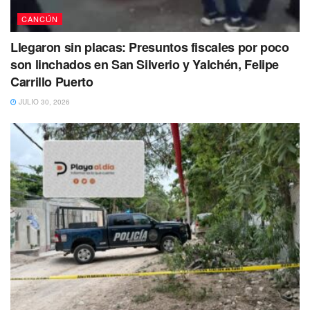
CANCÚN
Si tienes información de su paradero, sus familiares y
autoridades agradecerían mucho que por favor te
Llegaron sin placas: Presuntos fiscales por poco
comuniques 998 881 7150 ext.2130.
son linchados en San Silverio y Yalchén, Felipe
Carrillo Puerto
Tags:
Cancun
FGE
Se busca
JULIO 30, 2026