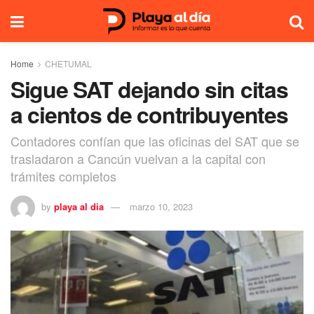
Home
CHETUMAL
Sigue SAT dejando sin citas
a cientos de contribuyentes
Contadores confían que las oficinas del SAT que se
trasladaron a Cancún vuelvan a la capital con
trámites completos
by
playa al dia
marzo 10, 2023