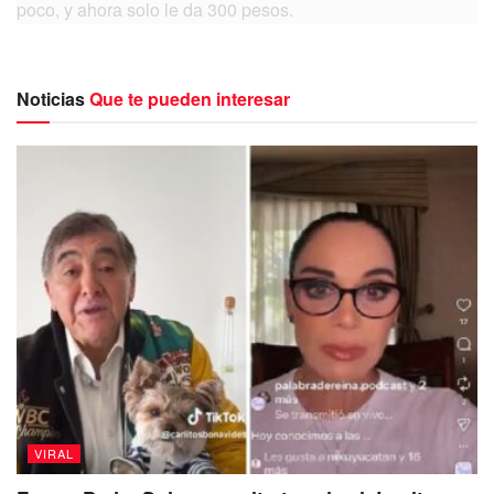
poco, y ahora solo le da 300 pesos.
En el fondo del video se escucha la canción de Jenni
Rivera, titulada ‘Resulta’, mientras que la mujer aparece
Noticias
Que te pueden interesar
con un filtro de maquillaje de payaso y hace muecas de
tristeza.
VIRAL