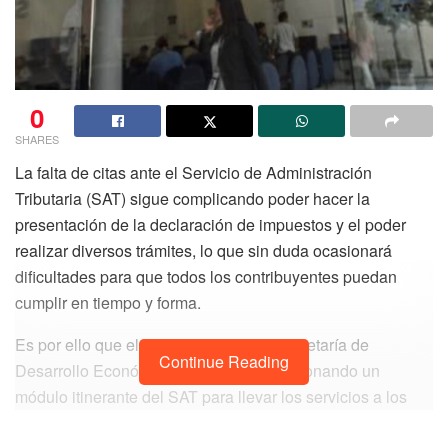
0
SHARES
La falta de citas ante el Servicio de Administración
Tributaria (SAT) sigue complicando poder hacer la
presentación de la declaración de impuestos y el poder
realizar diversos trámites, lo que sin duda ocasionará
dificultades para que todos los contribuyentes puedan
cumplir en tiempo y forma.
Es por ello que el anuncio de que la Secretaría de
Continue Reading
Desarrollo Económico (SEDE) está gestionando un
módulo itinerante del SAT para llevar los servicios a los
municipios o comunidades rurales, ha sido bien recibido