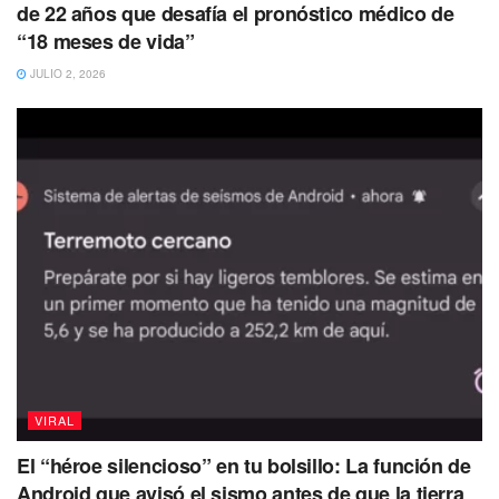
de 22 años que desafía el pronóstico médico de
“18 meses de vida”
JULIO 2, 2026
Según lo relatado, la mujer pasó de obtener tres mil 200
pesos mensuales a solo recibir mil 200 al mes para la
manutención de su hijo.
VIRAL
En otro video, la misma usuaria aparece ahora exponiendo
El “héroe silencioso” en tu bolsillo: La función de
que demandó la pensión, pero terminó perdiendo la
Android que avisó el sismo antes de que la tierra