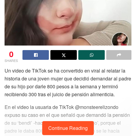
0
SHARES
Un video de TikTok se ha convertido en viral al relatar la
historia de una joven mujer que decidió demandar al padre
de su hijo por darle 800 pesos a la semana y terminó
recibiendo 300 tras el juicio de pensión alimenticia.
En el video la usuaria de TikTok @monsteerelizondo
expuso su caso en el que señaló que demandó la pensión
de su ‘bendi’ -haciendo referencia a su hijo’, porque el
Continue Reading
padre le daba 800 pesos semanales, pero se le hacía