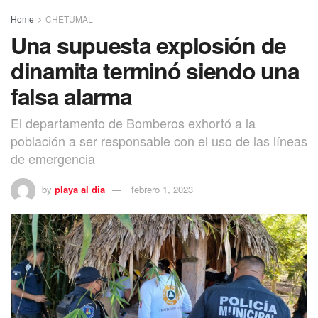
Home
CHETUMAL
Una supuesta explosión de
dinamita terminó siendo una
falsa alarma
El departamento de Bomberos exhortó a la
población a ser responsable con el uso de las líneas
de emergencia
by
playa al dia
febrero 1, 2023