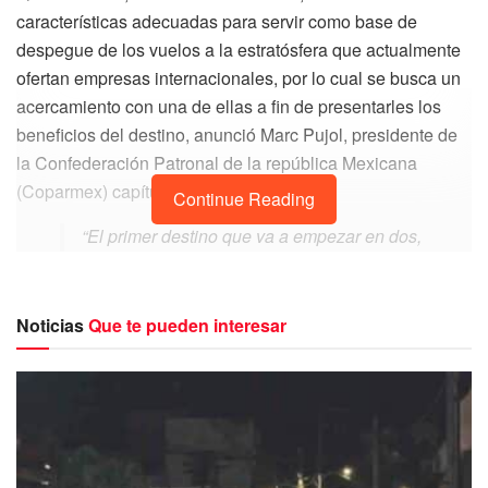
características adecuadas para servir como base de
despegue de los vuelos a la estratósfera que actualmente
ofertan empresas internacionales, por lo cual se busca un
acercamiento con una de ellas a fin de presentarles los
beneficios del destino, anunció Marc Pujol, presidente de
la Confederación Patronal de la república Mexicana
(Coparmex) capítulo Riviera Maya.
Continue Reading
“El primer destino que va a empezar en dos,
tres meses, es Emiratos Árabes Unidos, ahí
tienen la primera salida espacial de viajes a
la estratosfera, son 50 kilómetros hacia
Noticias
Que te pueden interesar
arriba en globo, es un viaje de cuatro horas.
El segundo lugar es Sevilla, España, y
estamos tratando de ser el tercero”, señaló
Pujol en conferencia de prensa en la cual
presentó su plan de trabajo luego de ser
nombrado presidente de la comisión de