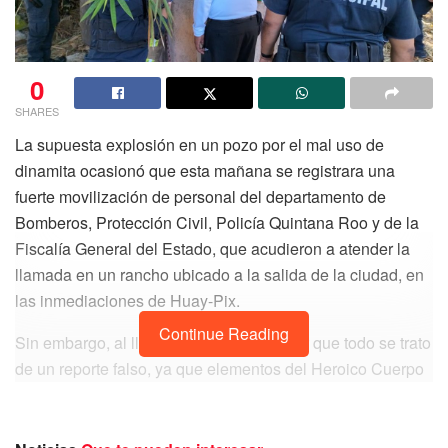
0
SHARES
La supuesta explosión en un pozo por el mal uso de
dinamita ocasionó que esta mañana se registrara una
fuerte movilización de personal del departamento de
Bomberos, Protección Civil, Policía Quintana Roo y de la
Fiscalía General del Estado, que acudieron a atender la
llamada en un rancho ubicado a la salida de la ciudad, en
las inmediaciones de Huay-Pix.
Continue Reading
Sin embargo, al llegar se pudo corroborar que todo se trato
de un reporte falso, ya que elementos del Heroico Cuerpo
de Bomberos realizaron una exhaustiva revisión del lugar
en busca de las víctimas, para finalmente no hallar nada y
menos indicios de que hubo detonación de explosivos.