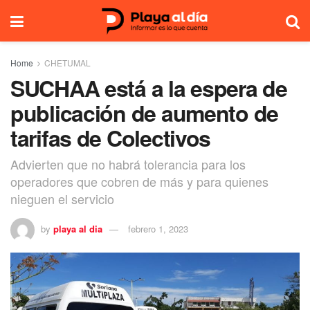
Home
CHETUMAL
SUCHAA está a la espera de
publicación de aumento de
tarifas de Colectivos
Advierten que no habrá tolerancia para los
operadores que cobren de más y para quienes
nieguen el servicio
by
playa al dia
febrero 1, 2023