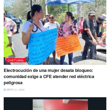
CHETUMAL
Electrocución de una mujer desata bloqueo:
comunidad exige a CFE atender red eléctrica
peligrosa
MAYO 21, 2025
Tags:
aumentos
colectivos
Imoveqroo
Tarifas