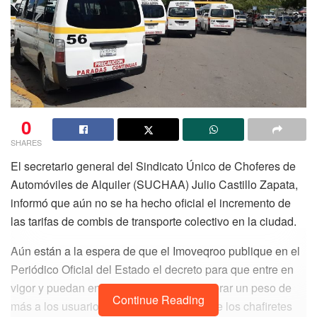
0
SHARES
El secretario general del Sindicato Único de Choferes de
Automóviles de Alquiler (SUCHAA) Julio Castillo Zapata,
informó que aún no se ha hecho oficial el incremento de
las tarifas de combis de transporte colectivo en la ciudad.
Aún están a la espera de que el Imoveqroo publique en el
Periódico Oficial del Estado el decreto para que entre en
vigor y puedan entonces, comenzar a cobrar un peso de
Continue Reading
más a los usuarios, aunque el dirigente de los chafiretes