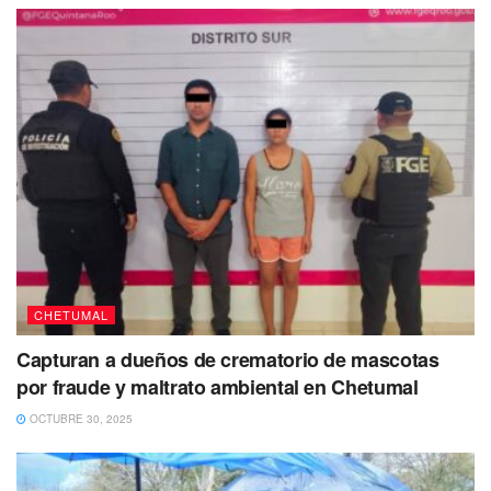
antes de abordar los vehículos, hay que cerciorarse del
número económico para poder sustentar las denuncias.
Por último, dijo que en tanto esperan la entrada en vigor
del aumento en las combis, insistirán para que se concrete
la solicitud para incrementar las tarifas de taxis, ya que
más de 10 mil familias dependen de los ingresos que se
generan por esta actividad.
No dejes de Leer
CHETUMAL
Capturan a dueños de crematorio de mascotas
por fraude y maltrato ambiental en Chetumal
OCTUBRE 30, 2025