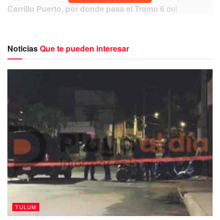
Carrillo Puerto, por donde pasa el Tramo 6
del
megaproyecto del presidente Andrés Manuel López
Obrador.
Noticias
Que te pueden interesar
“Esos impactos que no se ven en el
momento, son los que más preocupan
en cuestiones de la identidad (…) es la
muerte del ser interior, porque si se
acaban las ritualidades, no es que
físicamente mueran los mayas, pero sí
pude morir la esencia del pueblo
maya”, advierte.
TULUM