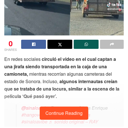
0
SHARES
En redes sociales
circuló el video en el cual captan a
una jirafa siendo transportada en la caja de una
camioneta,
mientras recorrían algunas carreteras del
estado de Sonora. Incluso,
algunos internautas creían
que se trataba de una locura, similar a la escena de la
película ‘Qué pasó ayer’.
@sinaloavibe
Respuesta a @Luis Enrique
Continue Reading
#hangover
#loquepasoayer
#jirafa
#sinaloavibe
♬ sonido original – RAY