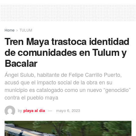
Home
TULUM
Tren Maya trastoca identidad
de comunidades en Tulum y
Bacalar
Ángel Sulub, habitante de Felipe Carrillo Puerto,
acusó que el impacto social de la obra en su
municipio es catalogado como un nuevo “genocidio”
contra el pueblo maya
by
playa al dia
mayo 6, 2023