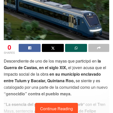
0
SHARES
Descendiente de uno de los mayas que participó en
la
Guerra de Castas, en el siglo XIX,
el joven acusa que el
impacto social de la obra
en su municipio enclavado
entre Tulum y Bacalar, Quintana Roo,
se siente y es
catalogado por una parte de la comunidad como un nuevo
“genocidio” contra el pueblo maya.
“La esencia del pueblo maya puede morir
” con el Tren
Continue Reading
Maya, sentencia
Ángel Sulub, habitante de Felipe