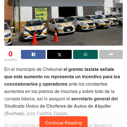
0
SHARES
En el municipio de Chetumal
el gremio taxista señala
que este aumento no representa un incentivo para los
concesionarios y operadores
ante los constantes
aumentos en los precios de insumos y sobre todo de la
canasta básica, así lo aseguró el
secretario general del
Sindicato Único de Choferes de Autos de Alquiler
(Suchaa),
Julio Castilla Zapata.
Continue Reading
En este sentid
o el líder taxista explicó que desde el