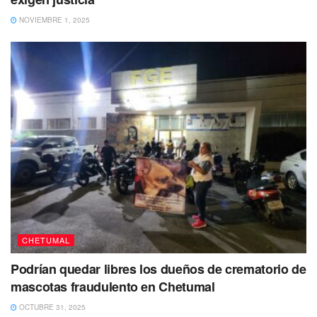
chetumaleñas
que viven de la la labor del transporte,
NOVIEMBRE 1, 2025
quienes esperaban una
mejor atención.
CHETUMAL
Podrían quedar libres los dueños de crematorio de
mascotas fraudulento en Chetumal
Finalmente, señaló que
lo único que les queda por
OCTUBRE 31, 2025
hacer es continuar con las gestiones y presentar