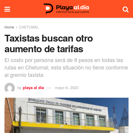
Home
CHETUMAL
Taxistas buscan otro
aumento de tarifas
El costo por persona será de 8 pesos en todas las
rutas en Chetumal; esta situación no tiene conforme
al gremio taxista
by
playa al dia
mayo 6, 2023