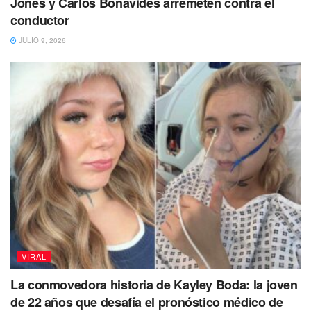
Jones y Carlos Bonavides arremeten contra el
siendo transportada en camioneta,
es el reemplazo del
conductor
ejemplar de nombre ‘Modesto’, que murió hace casi un
JULIO 9, 2026
año por posibles causas de un infarto.
Ahora, la jirafa transportada en camioneta
pronto dará la
bienvenida a los visitantes de Parque Central,
pero
como aún no tiene nombre,
se ha puesto en marcha un
concurso para que los pequeños bauticen a este bello
animal.
VIRAL
La conmovedora historia de Kayley Boda: la joven
de 22 años que desafía el pronóstico médico de