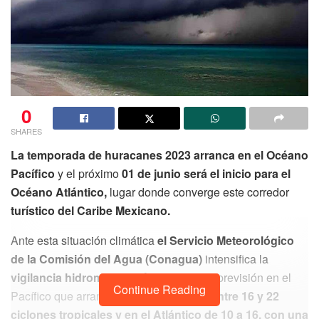
0
SHARES
La temporada de huracanes 2023 arranca en el Océano
Pacífico
y el próximo
01 de junio será el inicio para el
Océano Atlántico,
lugar donde converge este corredor
turístico del Caribe Mexicano.
Ante esta situación climática
el Servicio Meteorológico
de la Comisión del Agua (Conagua)
intensifica la
vigilancia hidrometeorológica
con una previsión en el
Continue Reading
Pacífico que arranca
este 15 de mayo, entre 16 y 22
ciclones tropicales y en el Atlántico de 10 a 16, con una