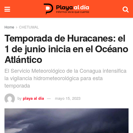
Home
CHETUMAL
Temporada de Huracanes: el
1 de junio inicia en el Océano
Atlántico
El Servicio Meteorológico de la Conagua intensifica
la vigilancia hidrometeorológica para esta
temporada
by
playa al dia
mayo 15, 2023