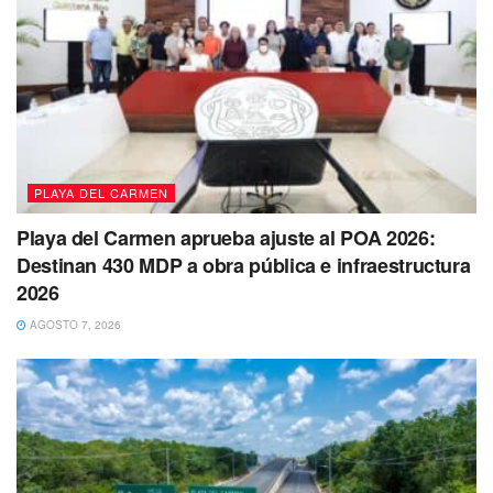
Navila Fernanda Sánchez Cornelio de 16 años
fue vista
por última vez por sus familiares el pasado
10 de mayo de
2023 en Cancún, Quintana Roo
.
PLAYA DEL CARMEN
Playa del Carmen aprueba ajuste al POA 2026:
Destinan 430 MDP a obra pública e infraestructura
2026
AGOSTO 7, 2026
La joven fue reportada como desaparecida el 11 de mayo
de 2023. Hasta el momento se presume como persona no