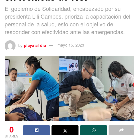
El gobierno de Solidaridad, encabezado por su
presidenta Lili Campos, prioriza la capacitación del
personal de la salud, esto con el objetivo de
responder con efectividad ante las emergencias.
by
playa al dia
mayo 15, 2023
0
SHARES