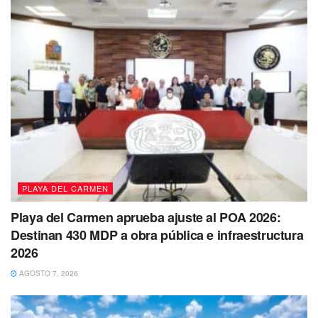
PLAYA DEL CARMEN
Playa del Carmen aprueba ajuste al POA 2026:
Destinan 430 MDP a obra pública e infraestructura
2026
AGOSTO 7, 2026
Para esto es importante tener en cuenta que
los
interesados deben presentarse con copias de sus
documentos personales,
acompañada de una solicitud