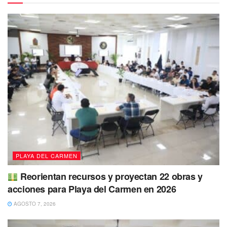
Al respecto,
la directora de Trabajo y Promoción del
Empleo, Yuri Mayorga
realizó cordialmente la invitación
tanto a jóvenes como a adultos
para que acudan a esta
feria,
la cual iniciara a
partir de las nueve de la mañana
y
terminara aproximadamente
a la una de la tarde,
lugar en
donde diferentes empresas, comerciales, departamentales,
hotelería, entre otras,
estarán contratando al personal
necesario para ocupar sus vacantes.
PLAYA DEL CARMEN
Reorientan recursos y proyectan 22 obras y
acciones para Playa del Carmen en 2026
AGOSTO 7, 2026