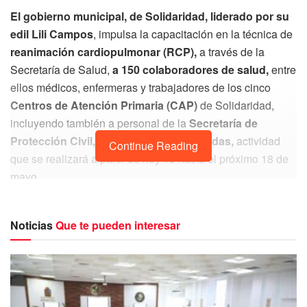
El gobierno municipal, de Solidaridad, liderado por su
edil Lili Campos
, impulsa la capacitación en la técnica de
reanimación cardiopulmonar (RCP),
a través de la
Secretaría de Salud,
a 150 colaboradores de salud,
entre
ellos médicos, enfermeras y trabajadores de los cinco
Centros de Atención Primaria (CAP)
de Solidaridad,
incluyendo también a personal de la
Secretaría de
Protección Civil, Bomberos y Guardavidas,
actividad
Continue Reading
que se realizará a partir de hoy 15 hasta el próximo 18 de
mayo.
Noticias
Que te pueden interesar