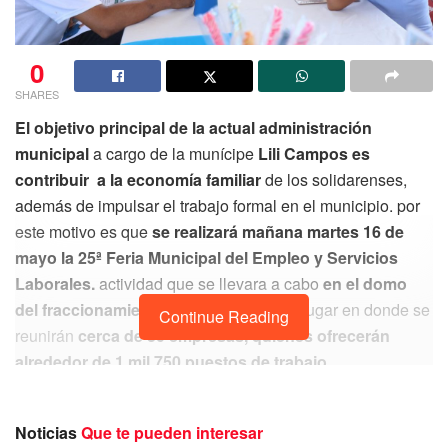
0
SHARES
El objetivo principal de la actual administración
municipal
a cargo de la munícipe
Lili Campos es
contribuir a la economía familiar
de los solidarenses,
además de impulsar el trabajo formal en el municipio. por
este motivo es que
se realizará mañana martes 16 de
mayo la 25ª Feria Municipal del Empleo y Servicios
Laborales.
actividad que se llevara a cabo
en el domo
del fraccionamiento La Guadalupana,
lugar en donde se
Continue Reading
reunirán
cerca de 30 empresas, quienes ofrecerán
alrededor de 1 mil 750 puestos de trabajo.
Noticias
Que te pueden interesar