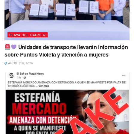
Nelli Keila Barragán García de 29 años
fue visto por
última vez por sus familiares el pasado
8 de mayo de
2023 en Mpio.,Othón P. Blanco, Quintana Roo
.
PLAYA DEL CARMEN
Unidades de transporte llevarán información
sobre Puntos Violeta y atención a mujeres
AGOSTO 6, 2026