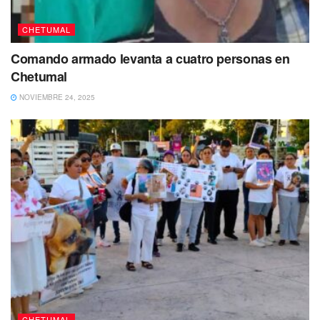
CHETUMAL
Comando armado levanta a cuatro personas en
Chetumal
NOVIEMBRE 24, 2025
Al tiempo en que el helicóptero sobrevolaba, llegaron
reportes a la línea de emergencias con amenazas,
indicando que, si no dejaba de sobrevolar sería derribado,
lo que generó un operativo interinstitucional en el que
filtros de seguridad fueron establecidos por elementos de
la Policía Quintana Roo en la carretera Chetumal-Bacalar
CHETUMAL