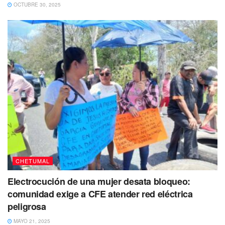
OCTUBRE 30, 2025
CHETUMAL
Lo anterior, porque sobre una estufa quedaron unos
Electrocución de una mujer desata bloqueo:
huevos con jitomate que estaban preparando. También
comunidad exige a CFE atender red eléctrica
había un remolque que tenía un semillero con plantas de
peligrosa
marihuana, un arma de fuego y granadas. A pesar del
MAYO 21, 2025