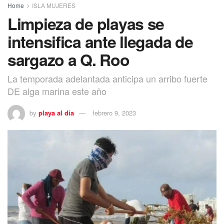
Home
ISLA MUJERES
Limpieza de playas se
intensifica ante llegada de
sargazo a Q. Roo
La temporada adelantada anticipa un arribo fuerte
DE alga marina este año
by
playa al dia
febrero 9, 2023