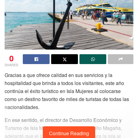
0
SHARES
Gracias a que ofrece calidad en sus servicios y la
hospitalidad que brinda a todos los visitantes, este año
continúa el éxito turístico en Isla Mujeres al colocarse
como un destino favorito de miles de turistas de todas las
nacionalidades.
En ese sentido, el director de Desarrollo Económico y
Turismo de Isla Mujeres, José Jesús Castillo Magaña,
Continue Reading
adelantó que el 2023 será muy positivo para la isla al