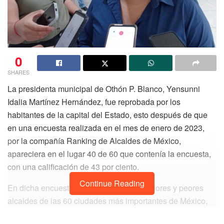
0
SHARES
La presidenta municipal de Othón P. Blanco, Yensunni
Idalia Martínez Hernández, fue reprobada por los
habitantes de la capital del Estado, esto después de que
en una encuesta realizada en el mes de enero de 2023,
por la compañía Ranking de Alcaldes de México,
apareciera en el lugar 40 de 60 que contenía la encuesta,
con una calificación de 43 por ciento.
Continue Reading
En dicha encuesta se evaluaron a los mejores y peores
alcaldes de las 60 ciudades más importantes de México,
tomando en cuenta su desempeño y la calificación que le