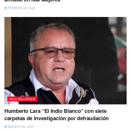
FEBRERO 22, 2025
ISLA MUJERES
Tags:
destino turistico
exito
Humberto Lara “El Indio Blanco” con siete
carpetas de investigación por defraudación
AGOSTO 28, 2024