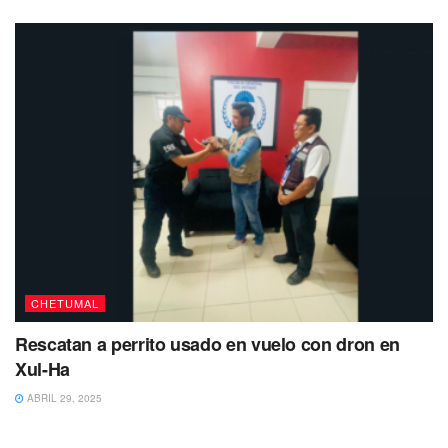
operativo desplegado y avanzar más en el perímetro, no se
logró alguna detención ni el aseguramiento de otro
vehículo.
Sobre la persona que fue liberada por los criminales, tras
ser detenida manejando una camioneta con reporte de
robo, no se sabe más, aunque se presume era miembro de
una célula dedicada al tráfico de indocumentados por la
frontera Sur de la entidad.
Te puede interesar volver a Leer
CHETUMAL
Rescatan a perrito usado en vuelo con dron en
Xul-Ha
ABRIL 29, 2025