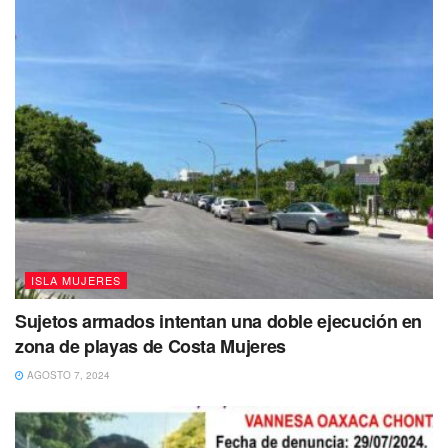
sur del estado, por Mahahual donde la presencia del alga
ha sido constante.
Esta condición sin embargo por ahora, no reporta algún
impacto o afectación a la actividad turística, ni tampoco
cancelaciones, según revelan los mismos sectores
hoteleros de la entidad.
Puedes volver a Leer
ISLA MUJERES
Sujetos armados intentan una doble ejecución en
zona de playas de Costa Mujeres
AGOSTO 7, 2024