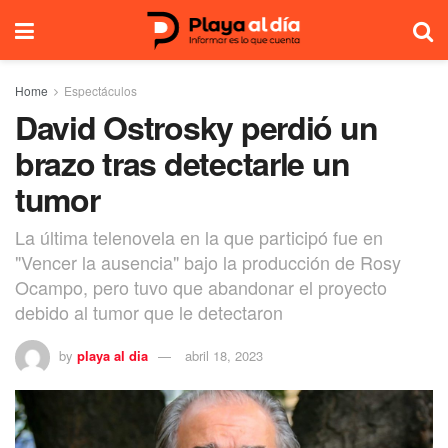
Home
Espectáculos
David Ostrosky perdió un
brazo tras detectarle un
tumor
La última telenovela en la que participó fue en
"Vencer la ausencia" bajo la producción de Rosy
Ocampo, pero tuvo que abandonar el proyecto
debido al tumor que le detectaron
by
playa al dia
abril 18, 2023