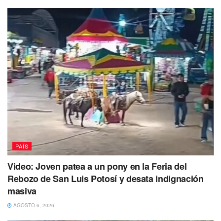
CitiBanamex Compra
$19.72 Venta $20.11
Banorte Compra
$19.25 Venta $20.15
Scotiabank Compra
$18.60 Venta $20.90
No dejes de Leer
PAÍS
Video: Joven patea a un pony en la Feria del
Rebozo de San Luis Potosí y desata indignación
masiva
AGOSTO 6, 2026