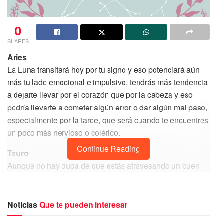
0
SHARES
Aries
La Luna transitará hoy por tu signo y eso potenciará aún
más tu lado emocional e impulsivo, tendrás más tendencia
a dejarte llevar por el corazón que por la cabeza y eso
podría llevarte a cometer algún error o dar algún mal paso,
especialmente por la tarde, que será cuando te encuentres
un poco más nervioso o colérico.
Continue Reading
Tauro
Aunque no hay duda de que estás atravesando un buen
momento y poco a poco tu vida se encauza por mejores
caminos, sin embargo, hoy la influencia de la Luna no será
buena para ti y de manera inconsciente te podría llevar a
Noticias
Que te pueden interesar
estados emocionales negativos, o quizás estos se te