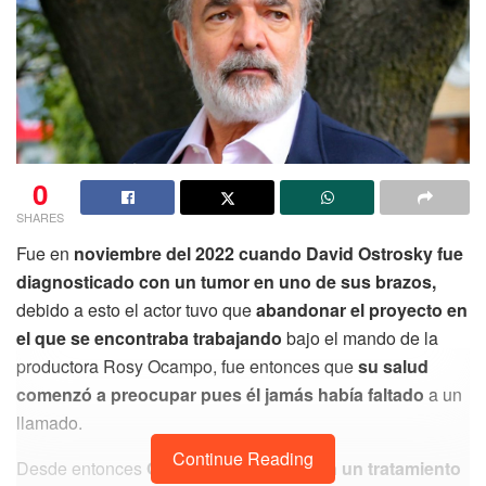
0
SHARES
Fue en
noviembre del 2022 cuando David Ostrosky fue
diagnosticado con un tumor en uno de sus brazos,
debido a esto el actor tuvo que
abandonar el proyecto en
el que se encontraba trabajando
bajo el mando de la
productora Rosy Ocampo, fue entonces que
su salud
comenzó a preocupar pues él jamás había faltado
a un
llamado.
Continue Reading
Desde entonces
Ostrosky comenzó con un tratamiento