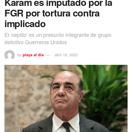
Karam es imputado por la
FGR por tortura contra
implicado
El 'cepillo' es un presunto integrante de grupo
delictivo Guerreros Unidos
by
playa al dia
abril 18, 2023