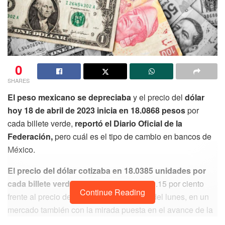
0
SHARES
El peso mexicano se depreciaba
y el precio del
dólar
hoy 18 de abril de 2023 inicia en 18.0868 pesos
por
cada billete verde,
reportó el Diario Oficial de la
Federación,
pero cuál es el tipo de cambio en bancos de
México.
El precio del dólar cotizaba en 18.0385 unidades por
cada billete verde
, con una pérdida del 0.15 por ciento
Continue Reading
frente al precio de referencia de Reuters del lunes, en un
mercado también con la mirada puesta en el avance de la
temporada de resultados corporativos del primer trimestre.