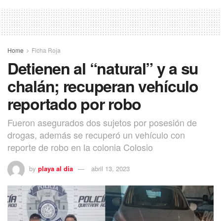
Home
Ficha Roja
Detienen al “natural” y a su
chalán; recuperan vehículo
reportado por robo
Fueron asegurados dos sujetos por posesión de
drogas, además se recuperó un vehículo con
reporte de robo en la colonia Colosio
by
playa al dia
abril 13, 2023