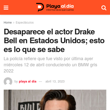
Home
Espectáculos
Desaparece el actor Drake
Bell en Estados Unidos; esto
es lo que se sabe
La policía refiere que fue visto por última ayer
miércoles 12 de abril conduciendo un BMW gris
2022
by
playa al dia
abril 13, 2023