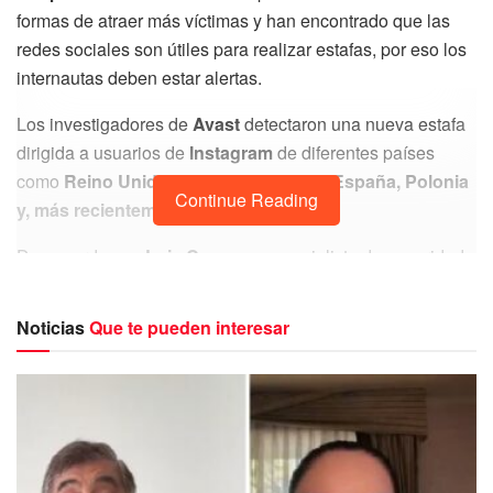
formas de atraer más víctimas y han encontrado que las
redes sociales son útiles para realizar estafas, por eso los
internautas deben estar alertas.
Los investigadores de
Avast
detectaron una nueva estafa
dirigida a usuarios de
Instagram
de diferentes países
como
Reino Unido, Australia, Francia, España, Polonia
Continue Reading
y, más recientemente, México.
De acuerdo con
Luis Corrons,
especialista de seguridad
en
Avast,
los cibercriminales realizan un comentario en la
publicación de un usuario en el que felicita a la posible
Noticias
Que te pueden interesar
víctima, porque es uno de los
“afortunados
seleccionados”
para recibir una tarjeta de regalo de
Shein.
También ofrecen al usuario un enlace a su perfil de
Instagram y, al final, mencionan una larga lista de perfiles