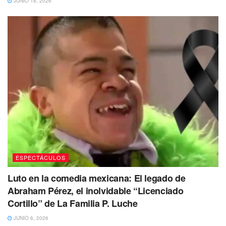
JUNIO 18, 2026
el silencio manifestando que su ex compañero discrimina
al pueblo mexicano.
Von Schmeling
indicó que Josh fue quien escribió el
guion e inmediatamente puntualizó:
“Josh puso a Drake
como un músico fracasado y a él como un agente de
bienes raíces. Ok, está bien, pero Drake es músico en
la vida real, así que no tendría sentido”.
Acto seguido, Bell manifestó que el texto de Josh estaba
lleno de bromas racistas y xenofóbicas hacia México.
Te puede interesar Leer
ESPECTÁCULOS
Luto en la comedia mexicana: El legado de
Abraham Pérez, el inolvidable “Licenciado
Cortillo” de La Familia P. Luche
JUNIO 6, 2026