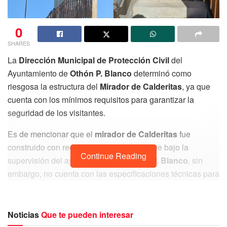
0
SHARES
La
Dirección Municipal de Protección Civil
del
Ayuntamiento de
Othón P. Blanco
determinó como
riesgosa la estructura del
Mirador de Calderitas
, ya que
cuenta con los mínimos requisitos para garantizar la
seguridad de los visitantes.
Es de mencionar que el
mirador de Calderitas
fue
construido con recursos federales, pero fue bajo la
Continue Reading
supervisión del ayuntamiento de
Othón P. Blanco
, sin
embargo, no cuenta con las especificaciones técnicas para
brindar seguridad a la población que acude a tomarse
fotografías.
Noticias
Que te pueden interesar