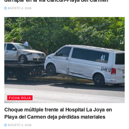
De esta manera encontraron que Jorge “N” de 22 años
AGOSTO 4, 2026
originario de Campeche y Guillermo “N” de 25 años de
Veracruz, tenían en su posesión 12 envoltorios con
marihuana, 9 con cocaína, 3 envoltorios con la droga
crack, 3 con lo que puede ser la droga piedra, 8 pastillas y
2 radios de comunicación.
Por este motivo fueron asegurados y puestos a disposición
de la Fiscalía Especializada en Delitos Contra la Salud en
su Modalidad de Narcomenudeo.
Te puede interesar Leer
FICHA ROJA
Choque múltiple frente al Hospital La Joya en
Playa del Carmen deja pérdidas materiales
AGOSTO 3, 2026