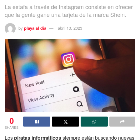
La estafa a través de Instagram consiste en ofrecer
que la gente gane una tarjeta de la marca Shein.
by
playa al dia
abril 13, 2023
0
SHARES
Los
piratas informáticos
siempre están buscando nuevas