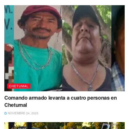
Cabe destacar que esta obra desde un principio presentó
problemas, incluso la primera empresa que estuvo a cargo
de esta obra, que fue contratada por la Secretaría de
Desarrollo Agrario, Territorial y Urbano Federal, se
deslindó de la misma a los pocos meses de haberla
iniciado.
Sin embargo como cualquier lugar de altura, tiene sus
riesgos y esta obra cuenta con maderas de protección. El
director de
Protección Civil Municipal
,
Pedro Santos
Chuc
, señaló que el
alcalde Mario Uh Junior
, tiene que
redoblar la vigilancia y no permitir que se suban más de
CHETUMAL
cinco personas a la vez.
Comando armado levanta a cuatro personas en
Santos Chuc
estimó que debe haber adecuaciones a este
Chetumal
lugar, para que no lleguen a ocurrir incidentes entre la
NOVIEMBRE 24, 2025
población, así como con los turistas, por lo que debe existir
control al momento de subir a esta estructura.