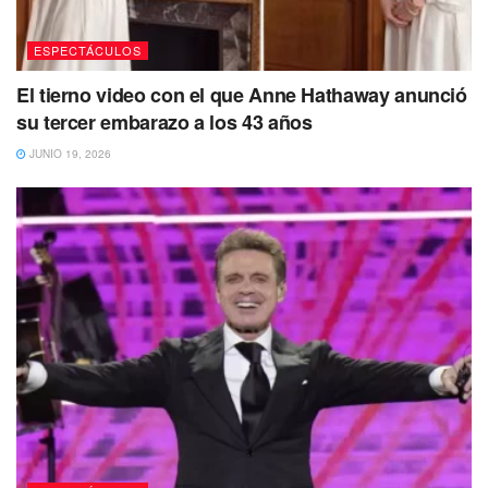
ESPECTÁCULOS
El tierno video con el que Anne Hathaway anunció
su tercer embarazo a los 43 años
JUNIO 19, 2026
En este texto de tres páginas, Juanes expone de principio
a fin todo lo que ha atravesado con la depresión.
Igualmente, enfatiza que la riqueza, el éxito y la fama no
constituyen la panacea para sanar este trastorno mental
que le aquejó durante un largo período.
“Todos, sin excepción, cargamos con una cruz, una
pesadumbre personal, un dolor o una frustración, sin
importar nuestra posición social, creencias religiosas o
ocupación”, detalla. “De hecho, el logro profesional no
asegura la felicidad, tampoco lo hace el dinero”.