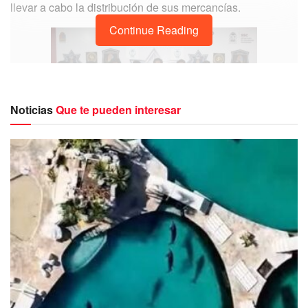
llevar a cabo la distribución de sus mercancías.
Continue Reading
Noticias
Que te pueden interesar
Elementos de la policía estatal y de la fiscalía ubicaron a
los cuatro hombres en la
calle Laguna Milagros, al lado
de un motocarro perteneciente al
gremio Isla-Cun,
portando sustancias ilícitas y objetos de interés
criminal.
Las personas detenidas fueron identificadas como
Alejandro N, Héctor N, José Enrique N y José Manuel N.
Entre las incautaciones se encontraron 67 dosis de