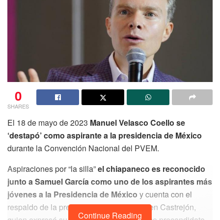
0
SHARES
El 18 de mayo de 2023
Manuel Velasco Coello se
‘destapó’ como aspirante a la presidencia de México
durante la Convención Nacional del PVEM.
Aspiraciones por “la silla”
el chiapaneco es reconocido
junto a Samuel García como uno de los aspirantes más
jóvenes a la Presidencia de México
y cuenta con el
respaldo de la presidenta del PVEM, Karen Castrejón,
Continue Reading
quien expresó su respaldo a Velasco como precandidato