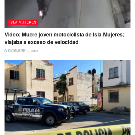
finales de los años 800 y principios de 900 d.C. En la
pieza aparecen dos jugadores, uno de ellos con un tocado
de plumas y el otro con uno de serpiente.
ISLA MUJERES
El marcador fue localizado por la arqueóloga Lizbeth
Video: Muere joven motociclista de Isla Mujeres;
Beatriz Mendicuti Pérez, quien detalló que éste estaba en
viajaba a exceso de velocidad
posición invertida y a 58 centímetros de la superficie, lo
DICIEMBRE 12, 2025
cual sugiere que formó parte del muro este del arco de
acceso de la Estructura 3C27 del conjunto Casa Colorada.