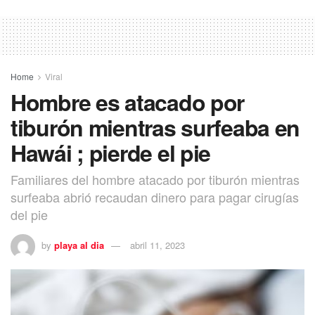
Home
Viral
Hombre es atacado por
tiburón mientras surfeaba en
Hawái ; pierde el pie
Familiares del hombre atacado por tiburón mientras
surfeaba abrió recaudan dinero para pagar cirugías
del pie
by
playa al dia
abril 11, 2023