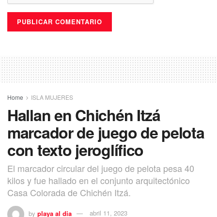
Home
ISLA MUJERES
Hallan en Chichén Itzá
marcador de juego de pelota
con texto jeroglífico
El marcador circular del juego de pelota pesa 40
kilos y fue hallado en el conjunto arquitectónico
Casa Colorada de Chichén Itzá.
by
playa al dia
abril 11, 2023