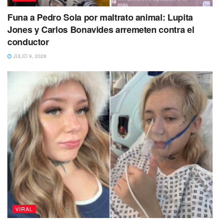
Funa a Pedro Sola por maltrato animal: Lupita
Jones y Carlos Bonavides arremeten contra el
conductor
JULIO 9, 2026
“Lamentablemente, debido a las graves
heridas sufridas por el ataque, perdió el pie
derecho. Actualmente se encuentra en el
hospital y está esperando una segunda
cirugía que se realizará a finales de esta
semana. Tiene el ánimo alto y ha aceptado
VIRAL
su lesión”, compartió.