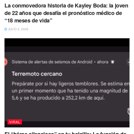
La conmovedora historia de Kayley Boda: la joven
Con el fin de solventar las cirugías del hombre de 58 años
de 22 años que desafía el pronóstico médico de
que perdió el pie mientras surfeaba en Hawái, tras ser
“18 meses de vida”
atacado por un tiburón tigre, su hijo, Kamu Morita, abrió
JULIO 2, 2026
una campaña de GoFoundMe, para pedir dinero. Hasta
ahora, han recaudado más de 47 mil dólares, es decir,
cerca de 850 mil pesos.
Te puede interesar Leer
VIRAL