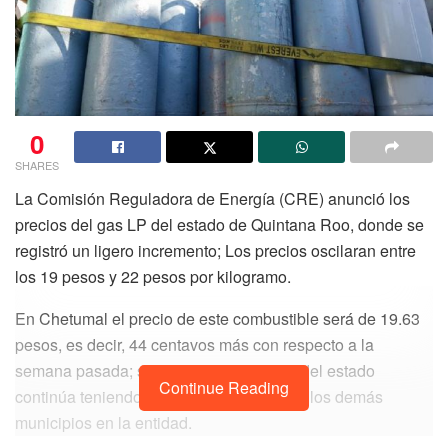
0
SHARES
La Comisión Reguladora de Energía (CRE) anunció los
precios del gas LP del estado de Quintana Roo, donde se
registró un ligero incremento; Los precios oscilaran entre
los 19 pesos y 22 pesos por kilogramo.
En Chetumal el precio de este combustible será de 19.63
pesos, es decir, 44 centavos más con respecto a la
semana pasada; sin embargo, la capital del estado
Continue Reading
continúa teniendo el precio más bajo con los demás
municipios en la entidad.