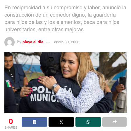
En reciprocidad a su compromiso y labor, anunció la
construcción de un comedor digno, la guardería
para hijos de las y los elementos, beca para hijos
universitarios, entre otras mejoras
by
playa al dia
enero 30, 2023
0
SHARES