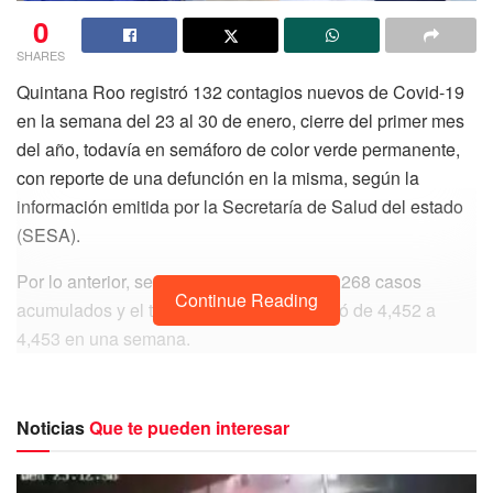
0
SHARES
Quintana Roo registró 132 contagios nuevos de Covid-19
en la semana del 23 al 30 de enero, cierre del primer mes
del año, todavía en semáforo de color verde permanente,
con reporte de una defunción en la misma, según la
información emitida por la Secretaría de Salud del estado
(SESA).
Por lo anterior, se pasó de 118,136 a 118,268 casos
Continue Reading
acumulados y el total de defunciones pasó de 4,452 a
4,453 en una semana.
El promedio de ocupación hospitalaria es de 0 % en la
zona norte y de 0 % en la zona sur, mientras que los casos
Noticias
Que te pueden interesar
en seguimiento bajaron de 676 a 426.