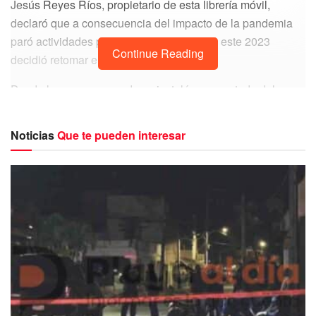
Jesús Reyes Ríos, propietario de esta librería móvil,
declaró que a consecuencia del impacto de la pandemia
paró actividades por un par de años, pero este 2023
Continue Reading
decidió retomar el proyecto.
Desde la semana pasada se instaló a un costado del
quiosco del parque Dos Aguas y permanecerá allí hasta
mediados del mes de febrero, en un horario de nueve de la
Noticias
Que te pueden interesar
mañana a ocho de la noche, ofreciendo dos mil libros de
diversos temas y autores.