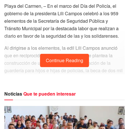
Playa del Carmen, – En el marco del Día del Policía, el
gobierno de la presidenta Lili Campos celebró a los 959
elementos de la Secretaría de Seguridad Pública y
Tránsito Municipal por la destacada labor que realizan a
diario en favor de la seguridad de las y los solidarenses.
Al dirigirse a los elementos, la edil Lili Campos anunció
que en reciprocidad a su ardua labor ya se plantea la
Continue Reading
construcción de un comedor digno, la creación de la
guardería para hijos e hijas de policías, la beca de dos mil
pesos para hijos universitarios y el apoyo al
reconocimiento para los elementos de la corporación.
Noticias
Que te pueden interesar