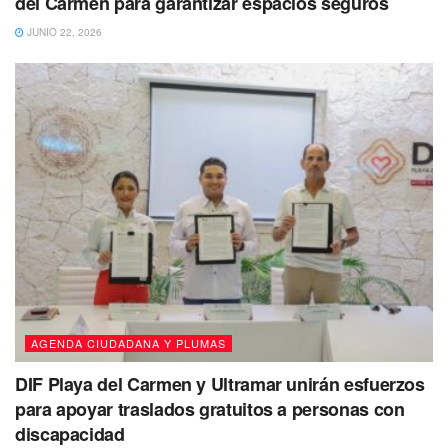
del Carmen para garantizar espacios seguros
de haber pagado que no se pagó porque era una falla de
JUNIO 22, 2026
medición”.
Tags:
CFE
AGENDA CIUDADANA Y PLUMAS
DIF Playa del Carmen y Ultramar unirán esfuerzos
para apoyar traslados gratuitos a personas con
discapacidad