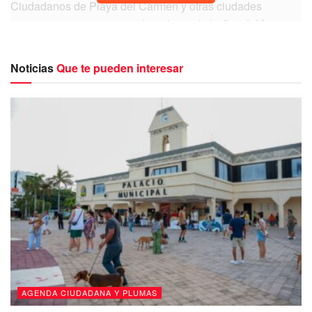
Ciudadanos de Playa del Carmen y otras ciudades
reportan que supuestos trabajadores de la
Comisión
Federal de
Electricidad (CFE)
se acercan a sus casas
para verificar sus medidores y demás instalaciones sin que
Noticias
Que te pueden interesar
se identifiquen, pero todo indica que son empresas que la
dependencia federal subcontrata para tales fines.
Fuentes en el interior de la ‘empresa de clase mundial’
revelan que CFE por algunas ocasiones hace un contrato
con algún tercero, una empresa particular que le da la
normatividad y las reglas de cómo va a hacer las
revisiones y van en nombre de
CFE
o autorizados y
contratados por la misma.
AGENDA CIUDADANA Y PLUMAS