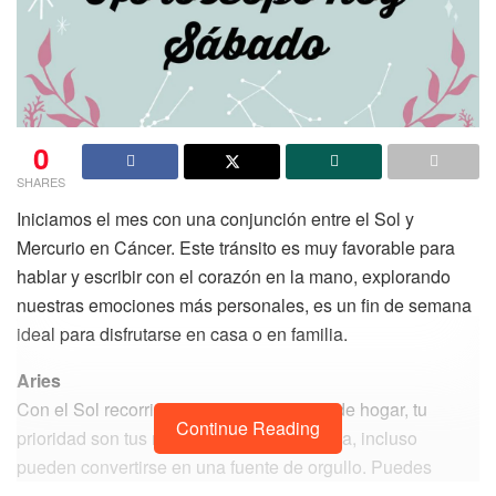
0
SHARES
Iniciamos el mes con una conjunción entre el Sol y
Mercurio en Cáncer. Este tránsito es muy favorable para
hablar y escribir con el corazón en la mano, explorando
nuestras emociones más personales, es un fin de semana
ideal para disfrutarse en casa o en familia.
Aries
Con el Sol recorriendo tu zona familiar y de hogar, tu
Continue Reading
prioridad son tus raíces, valores y herencia, incluso
pueden convertirse en una fuente de orgullo. Puedes
repasar tus horóscopos de julio, proponer nuevas ideas