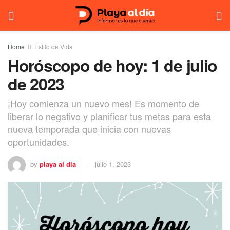
Home
Estilo de Vida
Horóscopo de hoy: 1 de julio
de 2023
¡Hoy comienza un nuevo mes! Es momento de
liberar lo negativo y planificar tus metas para esta
nueva temporada que inicia con nuevas
oportunidades.
by
playa al dia
julio 1, 2023