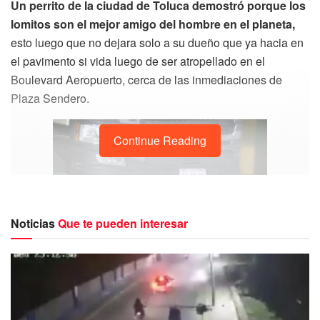
Un perrito de la ciudad de Toluca demostró porque los
lomitos son el mejor amigo del hombre en el planeta,
esto luego que no dejara solo a su dueño que ya hacia en
el pavimento si vida luego de ser atropellado en el
Boulevard Aeropuerto, cerca de las inmediaciones de
Plaza Sendero.
Continue Reading
Noticias
Que te pueden interesar
Mientras los equipos de urgencias llegaban al lugar y los
minutos seguían transcurriendo,
un perrito de raza
mestiza no se espantaba de las sirenas, ni de las
personas que se aglomeraban en el lugar para