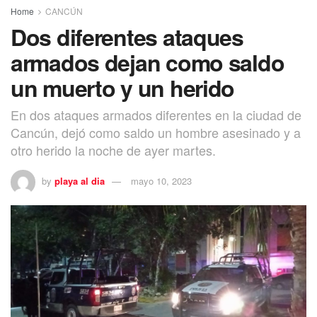
Home
CANCÚN
Dos diferentes ataques
armados dejan como saldo
un muerto y un herido
En dos ataques armados diferentes en la ciudad de
Cancún, dejó como saldo un hombre asesinado y a
otro herido la noche de ayer martes.
by
playa al dia
mayo 10, 2023