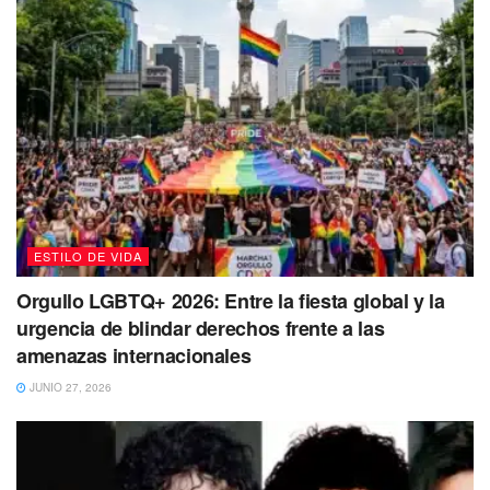
Piscis
Cuidado, porque en estos días las personas más cercanas
a ti, pueden sentirte poco compasiva, distante o egoísta. Y
esto es porque inconscientemente esperas que los demás
sean más independientes y desapegados, pero cuida lo
que dices y cómo lo dices.
ESTILO DE VIDA
Orgullo LGBTQ+ 2026: Entre la fiesta global y la
urgencia de blindar derechos frente a las
amenazas internacionales
JUNIO 27, 2026