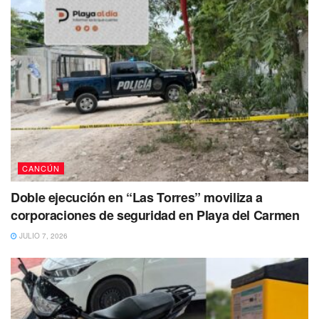
comuniques al 984 8730163.
También se busca a: Edwin Eliseo
Sánchez Pérez
Edwin Eliseo Sánchez Pérez de 23 años
fue vista por
última vez por sus familiares el pasado 10 de abril en
Puerto Aventuras, Solidaridad en Quintana Roo.
CANCÚN
Doble ejecución en “Las Torres” moviliza a
corporaciones de seguridad en Playa del Carmen
JULIO 7, 2026