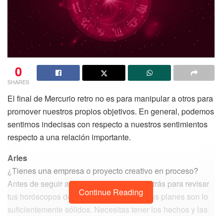
0
SHARES
El final de Mercurio retro no es para manipular a otros para
promover nuestros propios objetivos. En general, podemos
sentirnos indecisas con respecto a nuestros sentimientos
respecto a una relación importante.
Aries
¿Tienes una empresa o proyecto creativo en proceso?
Antes de seguir adelante, da dos pasos atrás para revisar
Continue Reading
tus horóscopos de mayo y comprobar si tus planes son lo
suficientemente sólidos. Necesitas tener los hechos y las