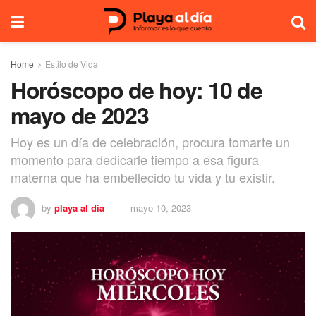
Home
Estilo de Vida
Horóscopo de hoy: 10 de
mayo de 2023
Hoy es un día de celebración, procura tomarte un
momento para dedicarle tiempo a esa figura
materna que ha embellecido tu vida y tu existir.
by
playa al dia
mayo 10, 2023