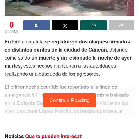
0
SHARES
En forma paralela s
e registraron dos ataques armados
en distintos puntos de la ciudad de Cancún,
dejando
como saldo
un muerto y un lesionado la noche de ayer
martes,
estos hechos mantienen a las autoridades
realizando una búsqueda de los agresores.
El primer hecho ocurrido fue reportado a la línea de
emergencia 911 el cual señalaba a
un hombre baleado
Continue Reading
en la
Colonia Carabanchel,
sobre el Arco Vial entre las
avenidas
José López Portillo, correspondiente a la
Región 106 de esta ciudad.
Noticias
Que te pueden interesar