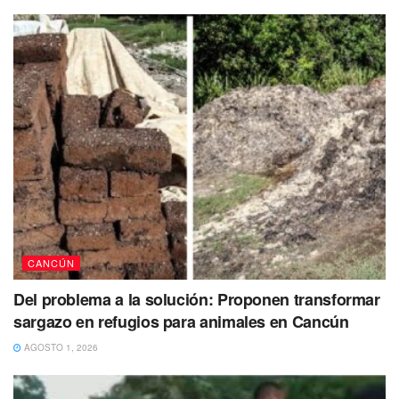
También se busca a: Aarón Díaz Suárez
Aarón Díaz Suárez de 42 años
fue visto por última vez
por sus familiares el pasado 28 de abril en Solidaridad en
Quintana Roo.
CANCÚN
Del problema a la solución: Proponen transformar
sargazo en refugios para animales en Cancún
AGOSTO 1, 2026