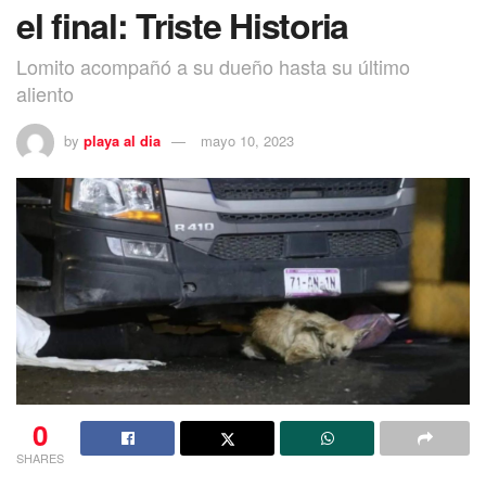
el final: Triste Historia
Lomito acompañó a su dueño hasta su último
aliento
by
playa al dia
mayo 10, 2023
0
SHARES