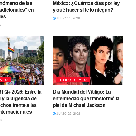
enómeno de las
México: ¿Cuántos días por ley
adicionales” en
y qué hacer si te lo niegan?
les
JULIO 11, 2026
6
 VIDA
ESTILO DE VIDA
TQ+ 2026: Entre la
Día Mundial del Vitíligo: La
l y la urgencia de
enfermedad que transformó la
chos frente a las
piel de Michael Jackson
nternacionales
JUNIO 25, 2026
6