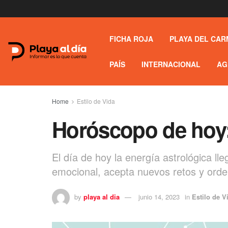
FICHA ROJA
PLAYA DEL CAR
PAÍS
INTERNACIONAL
AG
Home
Estilo de Vida
Horóscopo de hoy:
El día de hoy la energía astrológica ll
emocional, acepta nuevos retos y orde
by
playa al dia
junio 14, 2023
in
Estilo de V