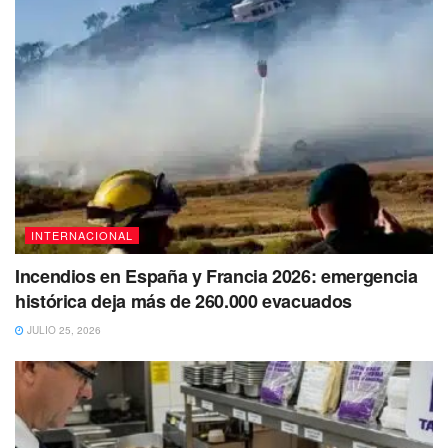
Chase.
Por su parte, el gobierno británico anunció que la filial de
SVB en ese país fue vendida a HSBC, que precisó haberla
adquirido por la cifra simbólica de una libra.
INTERNACIONAL
Incendios en España y Francia 2026: emergencia
histórica deja más de 260.000 evacuados
JULIO 25, 2026
El gobierno de los Estados Unidos lanza
seria amenaza contra narcos mexicanos
Tras los hechos ocurridos en Matamoros donde cuatro
ciudadanos norteamericanos fueron secuestrados y dos de