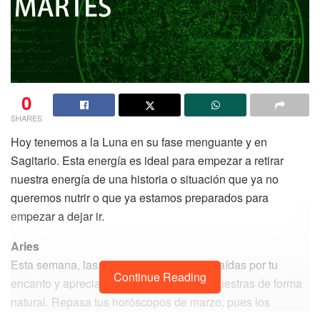
0
SHARES
Hoy tenemos a la Luna en su fase menguante y en
Sagitario. Esta energía es ideal para empezar a retirar
nuestra energía de una historia o situación que ya no
queremos nutrir o que ya estamos preparados para
empezar a dejar ir.
Aries
Esta semana, las personas se sienten atraídas por tu
Continue Reading
encanto y aprecian las cualidades que muestras de forma
natural. Repasa tus horóscopos de marzo, pues los