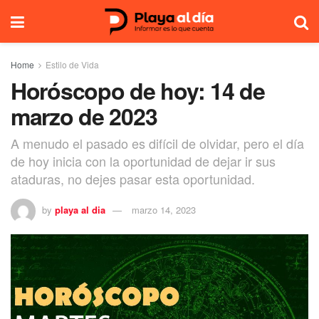
Home
Estilo de Vida
Horóscopo de hoy: 14 de
marzo de 2023
A menudo el pasado es difícil de olvidar, pero el día
de hoy inicia con la oportunidad de dejar ir sus
ataduras, no dejes pasar esta oportunidad.
by
playa al dia
marzo 14, 2023