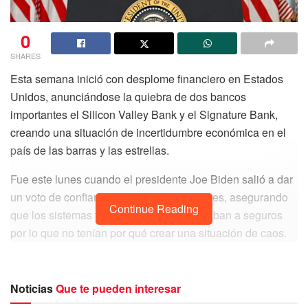
0
SHARES
Esta semana inició con desplome financiero en Estados
Unidos, anunciándose la quiebra de dos bancos
importantes el Silicon Valley Bank y el Signature Bank,
creando una situación de incertidumbre económica en el
país de las barras y las estrellas.
Fue este lunes cuando el presidente Joe Biden salió a dar
un voto de confianza a los estadounidenses, asegurando
Continue Reading
que los sistemas financieros del país estaban a seguros
por lo que no tenían por qué crear una situación de caos.
Noticias
Que te pueden interesar