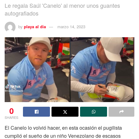
Le regala Saúl 'Canelo' al menor unos guantes
autografiados
by
playa al dia
marzo 14, 2023
0
SHARES
El Canelo lo volvió hacer, en esta ocasión el pugilista
cumplió el sueño de un niño Venezolano de escasos