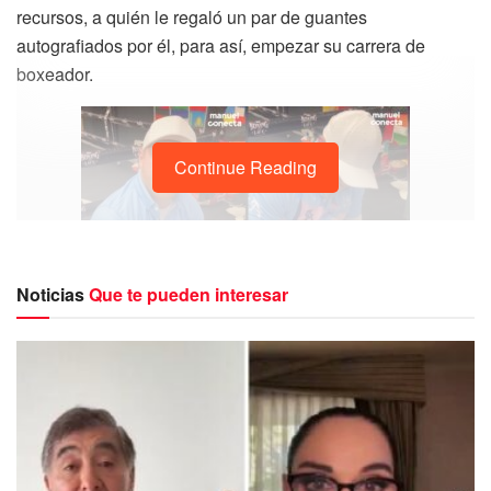
recursos, a quién le regaló un par de guantes
autografiados por él, para así, empezar su carrera de
boxeador.
Continue Reading
Noticias
Que te pueden interesar
Esto fue gracias a un vídeo compartido por el influencer
Manuel Conecta, quién se encontró a un niño en San
Cristobal, Venezuela trabajando de limpia parabrisas de
nombre Walter, a quién le preguntó el porqué de que se
encontrara trabajando a tan corta edad a lo que el menor
respondió: “para comprarme unos guantes de boxeo, es