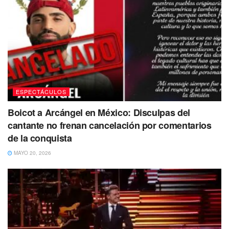
canción al lado de Shakira.
En su sitio web, la institución que celebra los grandes
logros de la humanidad reveló que la cantante colombiana
y el productor argentino recibieron sus 4 certificados
Guinness, pues con este tema “han marcado la historia de
música”
ESPECTÁCULOS
Tags:
cantante
COLOMBIA
Llorar
Shakira
Boicot a Arcángel en México: Disculpas del
cantante no frenan cancelación por comentarios
de la conquista
MAYO 20, 2026