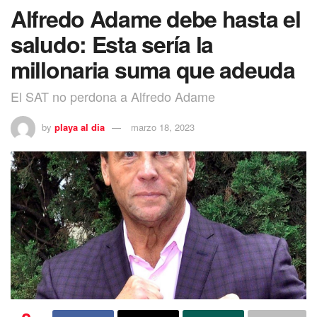
Alfredo Adame debe hasta el
saludo: Esta sería la
millonaria suma que adeuda
El SAT no perdona a Alfredo Adame
by
playa al dia
marzo 18, 2023