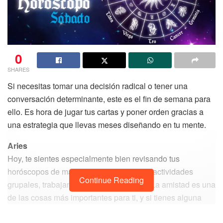
0
SHARES
Si necesitas tomar una decisión radical o tener una
conversación determinante, este es el fin de semana para
ello. Es hora de jugar tus cartas y poner orden gracias a
una estrategia que llevas meses diseñando en tu mente.
Aries
Hoy, te sientes especialmente bien revisando tus
horóscopos de marzo, involucrándote en actividades
Continue Reading
grupales, trabajando con un equipo, etc. La amistad es una
de las cosas más importantes para ti, y si tienes alguna
pelea o discusión, puede repercutir mucho más que otros