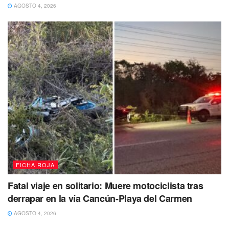
AGOSTO 4, 2026
les dieron alcance tras una persecución.
Minutos después los uniformados procedieron a realizarles
una inspección de seguridad a ambos jóvenes
identificados como: Jorge “N” de 27 años de edad,
originario de estado de México y Luis “N” de 21 años,
procedente de Tlaxcala.
FICHA ROJA
Fatal viaje en solitario: Muere motociclista tras
derrapar en la vía Cancún-Playa del Carmen
AGOSTO 4, 2026
En total, este teníaen su posesión 62 envoltorios con