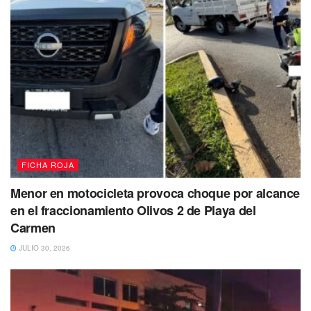
días de diciembre del 2022 cuando se realizó un reporte al
911, donde se señalaba a una mujer de origen tabasqueño
que trataba de extorsionar con amenazas mediante
mensajes en papel. a un establecimiento en la Colonia
Colosio, alertó a los oficiales de la Secretaría de
Seguridad Pública.
FICHA ROJA
Menor en motocicleta provoca choque por alcance
en el fraccionamiento Olivos 2 de Playa del
Carmen
JULIO 30, 2026