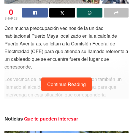
0
SHARES
Con mucha preocupación vecinos de la unidad
habitacional Puerto Maya localizado en la alcaldía de
Puerto Aventuras, solicitan a la Comisión Federal de
Electricidad (CFE) para que atienda su llamado referente a
un cableado que se encuentra fuera del lugar que
corresponde.
Los vecinos de la privada Medusa, lanzaron también un
Continue Reading
llamado al alcalde Gilberto Gómez Martínez para que
intervenga en esta situación que correspondería
directamente atender a la CFE sin embargo se ha tardado
mucho en hacerlo.
Noticias
Que te pueden interesar