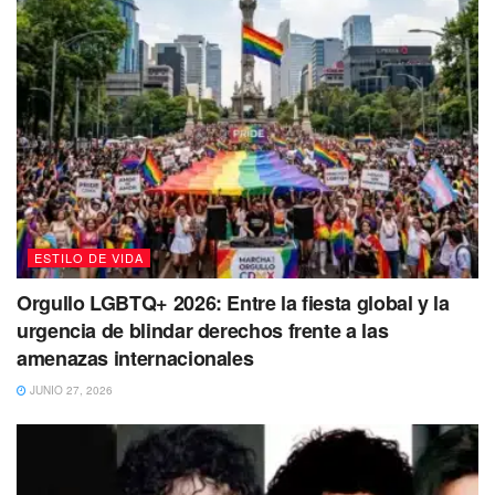
estos días. Así que es probable que necesites hablar con
ellos o tener una negociación. Si tienes intenciones de
iniciar un negocio o trabajas en ventas, estos días son muy
favorables para desenvolverte con naturalidad y lograr
negociaciones exitosas.
ESTILO DE VIDA
Orgullo LGBTQ+ 2026: Entre la fiesta global y la
urgencia de blindar derechos frente a las
amenazas internacionales
JUNIO 27, 2026