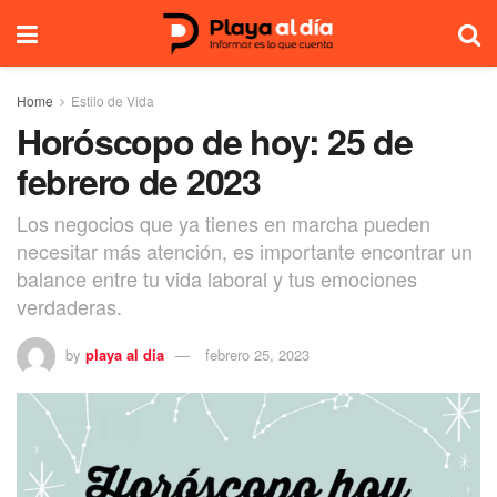
Home
Estilo de Vida
Horóscopo de hoy: 25 de
febrero de 2023
Los negocios que ya tienes en marcha pueden
necesitar más atención, es importante encontrar un
balance entre tu vida laboral y tus emociones
verdaderas.
by
playa al dia
febrero 25, 2023