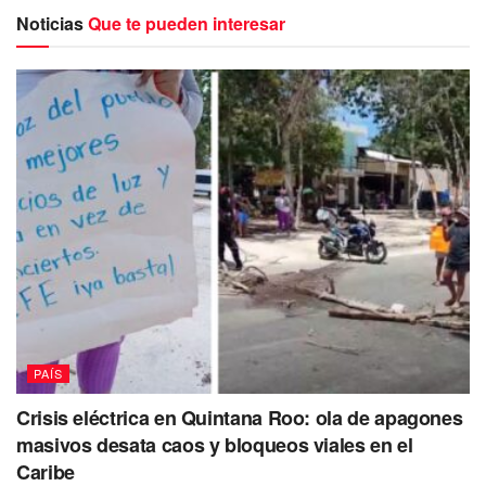
Noticias
Que te pueden interesar
De acuerdo a informes se sabe que el disparo habría sido
efectuado en otra zona y desafortunadamente impactado
en la pierna del menor. Los hechos ocurrieron en la Plaza
Pino Suárez, que se encuentra a un costado de la Línea 2
del Metro.
De acuerdo con los paramédicos que atendieron el
llamado, el impacto de la bala no pondría en riesgo la vida
del menor.
PAÍS
Crisis eléctrica en Quintana Roo: ola de apagones
masivos desata caos y bloqueos viales en el
Caribe