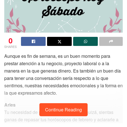
0
SHARES
Aunque es fin de semana, es un buen momento para
prestar atención a tu negocio, proyecto laboral o a la
manera en la que generas dinero. Es también un buen día
para tener una conversación sería respecto a lo que
sentimos, nuestras necesidades emocionales y la forma en
la que expresamos afecto.
Aries
Continue Reading
Tu necesidad de pertenencia es fuerte y quizá, sientas
ganas de repasar tus horóscopos de febrero y aclararle a
todos qué cosas, ideas, proyectos y hasta personas son