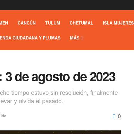
MEN
CANCÚN
TULUM
CHETUMAL
ISLA MUJERES
ENDA CIUDADANA Y PLUMAS
MÁS
 3 de agosto de 2023
o tiempo estuvo sin resolución, finalmente
evar y olvida el pasado.
0
Vida