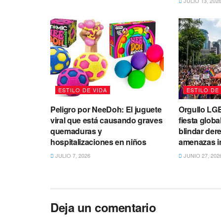
JULIO 13, 202
ESTILO DE VIDA
ESTILO DE
Peligro por NeeDoh: El juguete
Orgullo LGB
viral que está causando graves
fiesta globa
quemaduras y
blindar dere
hospitalizaciones en niños
amenazas i
JULIO 7, 2026
JUNIO 27, 202
Deja un comentario