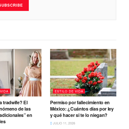
SUBSCRIBE
 VIDA
ESTILO DE VIDA
 tradwife? El
Permiso por fallecimiento en
enómeno de las
México: ¿Cuántos días por ley
adicionales” en
y qué hacer si te lo niegan?
les
JULIO 11, 2026