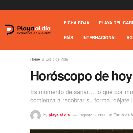
FICHA ROJA
PLAYA DEL CAR
PAÍS
INTERNACIONAL
AG
Home
Estilo de Vida
Horóscopo de hoy:
Es momento de sanar… lo que por much
comienza a recobrar su forma, déjate ll
by
playa al dia
agosto 3, 2023
in
Estilo de 