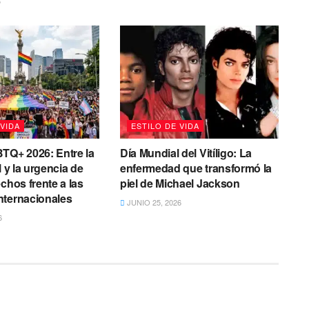
6
 VIDA
ESTILO DE VIDA
TQ+ 2026: Entre la
Día Mundial del Vitíligo: La
l y la urgencia de
enfermedad que transformó la
chos frente a las
piel de Michael Jackson
nternacionales
JUNIO 25, 2026
6