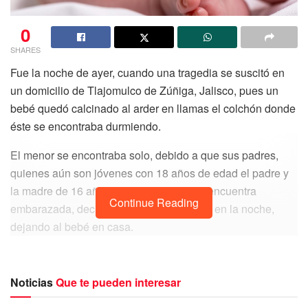
0
SHARES
Fue la noche de ayer, cuando una tragedia se suscitó en
un domicilio de Tlajomulco de Zúñiga, Jalisco, pues un
bebé quedó calcinado al arder en llamas el colchón donde
éste se encontraba durmiendo.
El menor se encontraba solo, debido a que sus padres,
quienes aún son jóvenes con 18 años de edad el padre y
la madre de 16 años de edad, la cual se encuentra
Continue Reading
embarazada, decidieron salir de compras en la noche,
dejando al bebé en casa.
Noticias
Que te pueden interesar