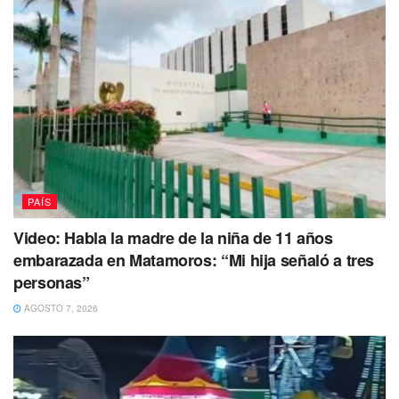
Ministerio Público en calidad de presentados, mientras se
continúa con las investigaciones.
Tags:
bebé
incendio
muerte
PAÍS
Video: Habla la madre de la niña de 11 años
embarazada en Matamoros: “Mi hija señaló a tres
personas”
AGOSTO 7, 2026