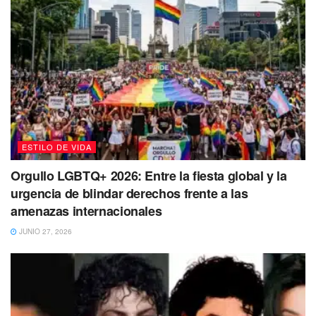
en estos días, porque tu estado de ánimo y tu situación
emocional, se verá reflejado en síntomas, dolencias o
malestares. Tus decisiones o emociones, pueden estar
influenciadas por otras personas, especialmente si estás
contemplando un cambio de trabajo o un movimiento
profesional.
ESTILO DE VIDA
Orgullo LGBTQ+ 2026: Entre la fiesta global y la
urgencia de blindar derechos frente a las
amenazas internacionales
JUNIO 27, 2026