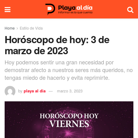
Home
Estilo de Vida
Horóscopo de hoy: 3 de
marzo de 2023
Hoy podemos sentir una gran necesidad por
demostrar afecto a nuestros seres más queridos, no
tengas miedo de hacerlo y evita reprimirte.
by
playa al dia
marzo 3, 2023