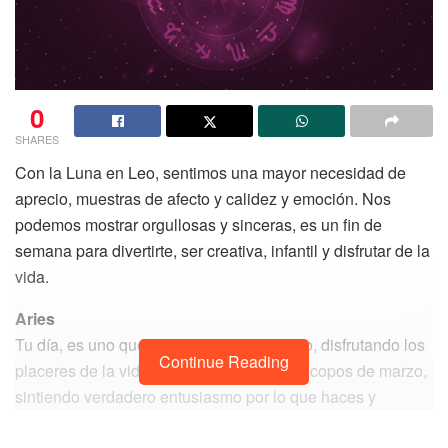
0
SHARES
Con la Luna en Leo, sentimos una mayor necesidad de
aprecio, muestras de afecto y calidez y emoción. Nos
podemos mostrar orgullosas y sinceras, es un fin de
semana para divertirte, ser creativa, infantil y disfrutar de la
vida.
Aries
Tu día, es uno que quieres vivir al máximo, disfrutando los
Continue Reading
placeres de la vida y repasando tus horóscopos de marzo,
sintiendo verdadero entusiasmo por lo que haces y
construyes para ti. Quieres enamorarte de la vida que te