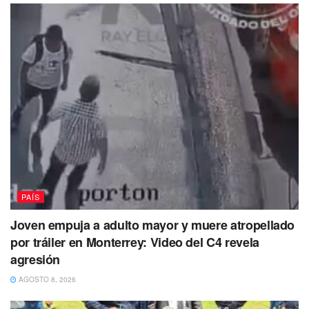
Primeras investigaciones revelaron que los padres
salieron a comprar al rededor de las 23:00 horas, dejando
al bebé recostado en la cama, sin embargo al volver se
dieron cuenta que el colchón donde habrían recostado a
su hijo había sido consumido por completo y con este la
PAÍS
vida de su hijo.
Joven empuja a adulto mayor y muere atropellado
De acuerdo con declaraciones realizadas por vecinos, el
por tráiler en Monterrey: Video del C4 revela
incendio se habría iniciado en la casa, al percatarse de lo
agresión
ocurrido, intentaron sofocarlo y así evitar que este se
AGOSTO 8, 2026
propagara sin embargo nada se pudo hacer con la vida del
menor, puesto que este ya había sido calcinado por el