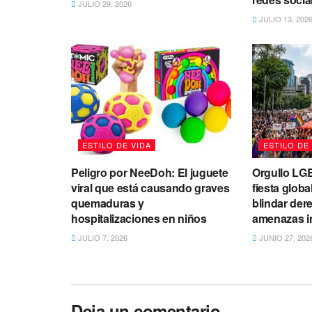
JULIO 29, 2026
JULIO 13, 202
ESTILO DE VIDA
ESTILO DE
Peligro por NeeDoh: El juguete
Orgullo LGB
viral que está causando graves
fiesta globa
quemaduras y
blindar dere
hospitalizaciones en niños
amenazas i
JULIO 7, 2026
JUNIO 27, 202
Deja un comentario