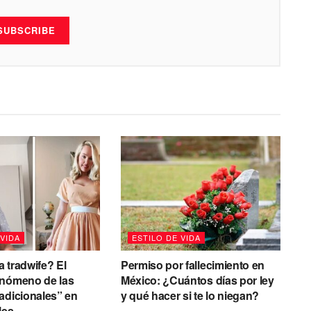
SUBSCRIBE
 VIDA
ESTILO DE VIDA
 tradwife? El
Permiso por fallecimiento en
enómeno de las
México: ¿Cuántos días por ley
adicionales” en
y qué hacer si te lo niegan?
les