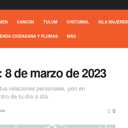
MEN
CANCÚN
TULUM
CHETUMAL
ISLA MUJERES
ENDA CIUDADANA Y PLUMAS
MÁS
 8 de marzo de 2023
 tus relaciones personales, pon en
tro de tu día a día.
0
ida