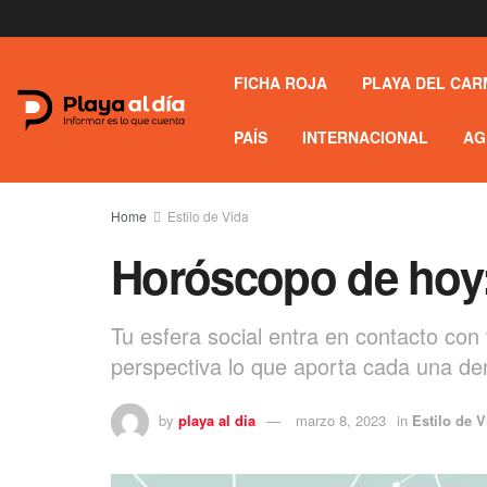
FICHA ROJA
PLAYA DEL CAR
PAÍS
INTERNACIONAL
AG
Home
Estilo de Vida
Horóscopo de hoy:
Tu esfera social entra en contacto con
perspectiva lo que aporta cada una den
by
playa al dia
marzo 8, 2023
in
Estilo de V