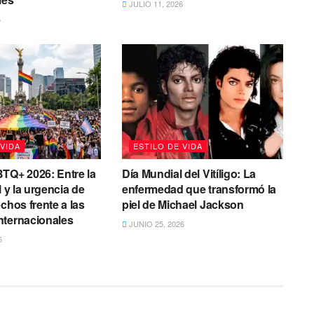
JULIO 11, 2026
6
 VIDA
ESTILO DE VIDA
TQ+ 2026: Entre la
Día Mundial del Vitíligo: La
l y la urgencia de
enfermedad que transformó la
chos frente a las
piel de Michael Jackson
nternacionales
JUNIO 25, 2026
6