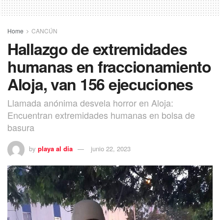
Home
CANCÚN
Hallazgo de extremidades
humanas en fraccionamiento
Aloja, van 156 ejecuciones
Llamada anónima desvela horror en Aloja:
Encuentran extremidades humanas en bolsa de
basura
by
playa al dia
junio 22, 2023