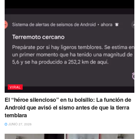
fibra de carbono de baja calidad. Esta situación habría
causado una falla estructural que resultó en la muerte
instantánea de los cinco tripulantes, sin que sufrieran
asfixia o experimentaran sufrimiento en sus últimos
momentos con la vida.
VIRAL
El “héroe silencioso” en tu bolsillo: La función de
Android que avisó el sismo antes de que la tierra
La Guardia Costera de Estados Unidos ofreció una
temblara
conferencia de prensa alrededor de la 1:00 de la tarde
(hora del centro de México), confirmando que los restos
JUNIO 27, 2026
encontrados pertenecían al submarino desaparecido el