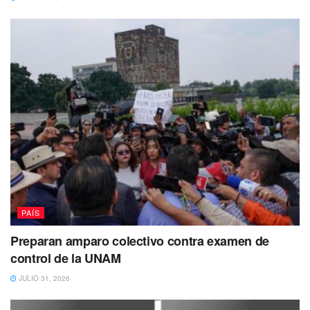
notifica a ambas autoridades correspondientes, ya que es
necesario investigar los hechos.
El Metro de la Ciudad de México se enfrenta a desafíos
significativos para abordar esta problemática y garantizar
la seguridad de los usuarios. Se requiere esfuerzos
continuos para prevenir y responder de manera efectiva a
estos actos.
PAÍS
Preparan amparo colectivo contra examen de
control de la UNAM
JULIO 31, 2026