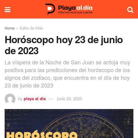
Home
Estilo de Vida
Horóscopo hoy 23 de junio
de 2023
La víspera de la Noche de San Juan se antoja muy
positiva para las predicciones del horóscopo de los
signos del zodiaco, que encuentra en el día de hoy
23 de junio de 2023
by
playa al dia
junio 23, 2023