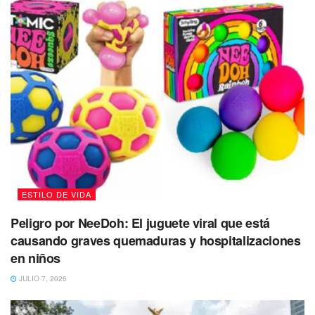
la pena. La mágica Noche de San Juan te ayuda a
liberarte de todo lo que te hace infeliz.
PISCIS
Tendrás un encanto muy especial y atrayente, y es el
momento cumplir un deseo. La mágica Noche de San
Juan te ayuda a liberarte de tus miedos e inseguridades y
a comenzar el verano con la suerte de cara.
ESTILO DE VIDA
Peligro por NeeDoh: El juguete viral que está
causando graves quemaduras y hospitalizaciones
en niños
JULIO 7, 2026