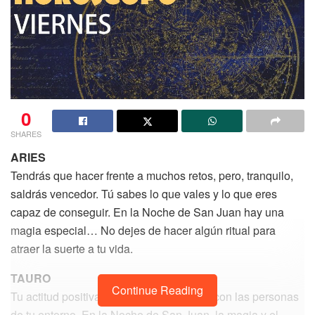
0
SHARES
ARIES
Tendrás que hacer frente a muchos retos, pero, tranquilo,
saldrás vencedor. Tú sabes lo que vales y lo que eres
capaz de conseguir. En la Noche de San Juan hay una
magia especial… No dejes de hacer algún ritual para
atraer la suerte a tu vida.
TAURO
Continue Reading
Tu actitud positiva favorecerá la relación con las personas
de tu entorno. En la Noche de San Juan, la magia y el