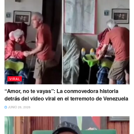
pasado domingo 18 de junio. La empresa de viajes
OceanGate también constituyó la trágica noticia de la
muerte de los cinco tripulantes.
La conclusión de la búsqueda del submarino Titán y la
confirmación de la pérdida de vidas han dejado un
sentimiento de tristeza y conmoción en la comunidad
submarina y en todo el mundo.
VIRAL
“Amor, no te vayas”: La conmovedora historia
detrás del video viral en el terremoto de Venezuela
JUNIO 26, 2026