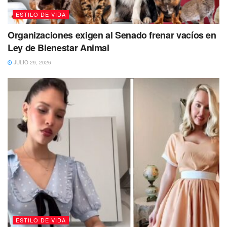
ESTILO DE VIDA
Organizaciones exigen al Senado frenar vacíos en
Ley de Bienestar Animal
JULIO 29, 2026
En su programa aseguró que se percató de que tal vez
Madonna pidió a su equipo una toma abierta en la
transmisión, a fin de que nadie pudiera verla de cerca.
“Seguramente el quipo de Madonna le dijo
al director de cámaras full shot: ‘no quiero
medium shot, no quiero toma americana, no
quiero que te me cierres en un close up'”.
Comentó que como su cara está muy hinchada parece
‘globo de cantoya’, cuando anteriormente tenía una belleza
única que se fue.
ESTILO DE VIDA
“Es una pena que Madonna habiendo sido