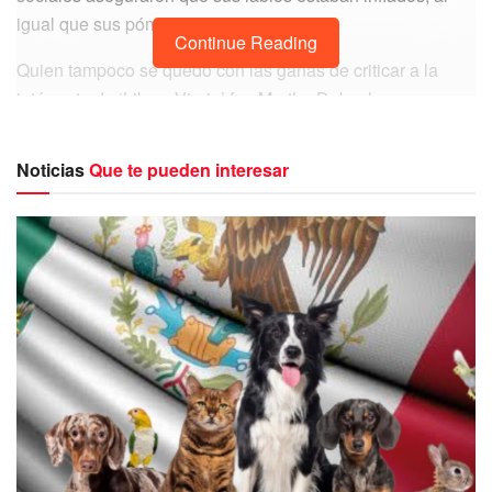
igual que sus pómulos.
Continue Reading
Quien tampoco se quedó con las ganas de criticar a la
intérprete de ‘Like a Virgin’ fue Martha Debayle, pues
aseguró que se le hacía impactante el cambio en su rostro
y no tenía palabras para describirlo.
Noticias
Que te pueden interesar
“No puedo creerlo, la cara de Madonna. No
tengo palabras para decirles qué onda con
la cara de Madonna”.