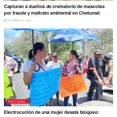
Capturan a dueños de crematorio de mascotas
por fraude y maltrato ambiental en Chetumal
Tags:
FGE
Investigación
Quintana Roo
Secuestro
OCTUBRE 30, 2025
CHETUMAL
Electrocución de una mujer desata bloqueo: