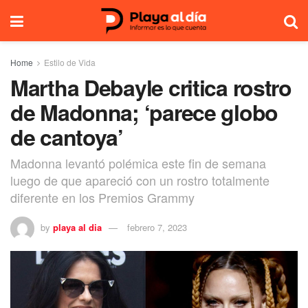
Home
Estilo de Vida
Martha Debayle critica rostro
de Madonna; ‘parece globo
de cantoya’
Madonna levantó polémica este fin de semana
luego de que apareció con un rostro totalmente
diferente en los Premios Grammy
by
playa al dia
febrero 7, 2023