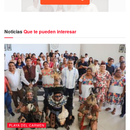
Noticias
Que te pueden interesar
“Hoy entregamos dos renovaciones de licencias de
funcionamiento a contribuyentes en menos de 10 minutos
en las oficinas de
SARE
”, enfatizó Lili Campos. En el
informe la alcaldesa resaltó la importancia de transitar a la
simplificación y digitalización de 15 trámites.
Pareciera sencillo, pero nos llevó todo el año 2022 y ya lo
podremos materializar en este febrero, optimizando tiempo
y contribuyendo a la recaudación, con ello combatir la
corrupción e incrementar la confianza de los ciudadanos”,
dijo la presidenta.
PLAYA DEL CARMEN