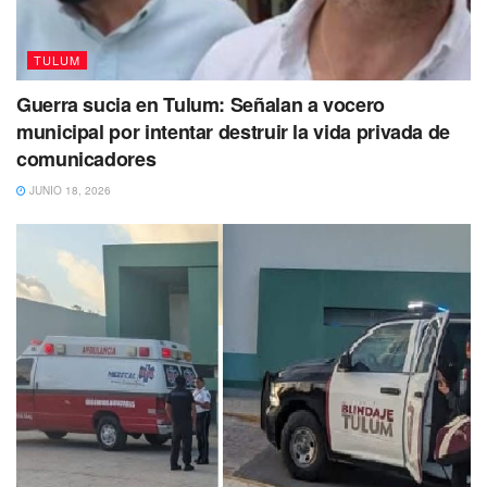
TULUM
Guerra sucia en Tulum: Señalan a vocero
Tags:
placas
Quintana Roo
Sefiplan
municipal por intentar destruir la vida privada de
comunicadores
JUNIO 18, 2026