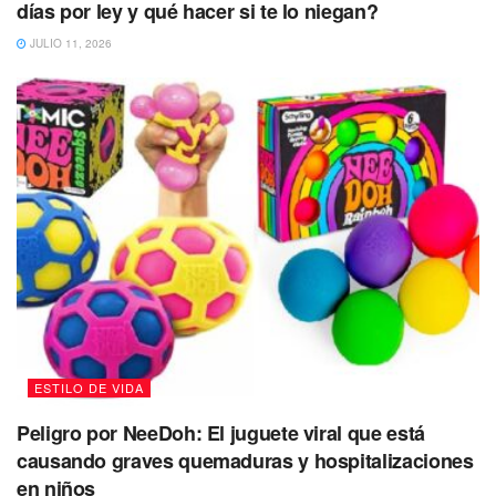
días por ley y qué hacer si te lo niegan?
No dejes de Leer
JULIO 11, 2026
ESTILO DE VIDA
Peligro por NeeDoh: El juguete viral que está
causando graves quemaduras y hospitalizaciones
en niños