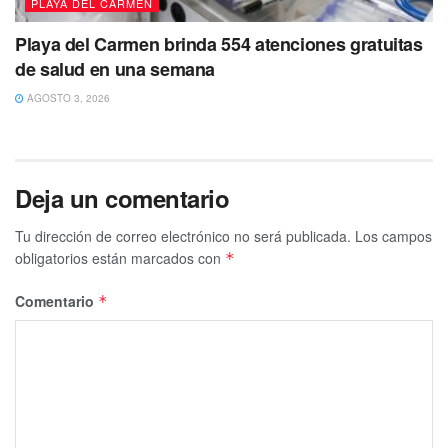
entorno seguro para residentes y visitantes.
PLAYA DEL CARMEN
Playa del Carmen brinda 554 atenciones gratuitas
Tags:
Playa del Carmen
de salud en una semana
AGOSTO 3, 2026
Deja un comentario
Tu dirección de correo electrónico no será publicada.
Los campos
obligatorios están marcados con
*
Comentario
*