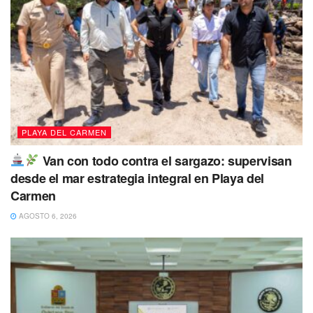
“Este escenario nos exige redoblar esfuerzos y mantener
una coordinación institucional efectiva para garantizar la
seguridad, el orden y la tranquilidad tanto de nuestra gente
como de quienes nos visitan”, afirmó.
PLAYA DEL CARMEN
Van con todo contra el sargazo: supervisan
desde el mar estrategia integral en Playa del
Carmen
AGOSTO 6, 2026