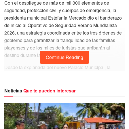
Con el despliegue de más de mil 300 elementos de
seguridad, protección civil y cuerpos de emergencia, la
presidenta municipal Estefanía Mercado dio el banderazo
de inicio al Operativo de Seguridad Verano Mundialista
2026, una estrategia coordinada entre los tres órdenes de
gobierno para garantizar la tranquilidad de las familias
playenses y de los miles de turistas que arribarán al
destino durante la temporada vacacional.
Continue Reading
Desde la explanada del nuevo Palacio Municipal, la
alcaldesa señaló que Playa del Carmen enfrenta un
periodo de gran relevancia debido al incremento en la
afluencia turística y a que será sede de concentración de
Noticias
Que te pueden interesar
la Selección Nacional de Uruguay durante la Copa
Mundial de la FIFA 2026, situación que obliga a reforzar
las acciones preventivas y la capacidad de respuesta ante
cualquier emergencia.