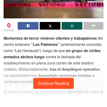
0
SHARES
Momentos de terror vivieron clientes y trabajadores
del
centro botanero
“Las Palmeras”
(anteriormente conocido
como “Las Hamacas”), luego de que
un grupo de civiles
armados abriera fuego
contra la fachada del
establecimiento en plena zona centro de este destino
turístico. Afortunadamente,
tras el despliegue operativo
,
las autoridades han
descartado personas heridas o
víctimas mortales.
Continue Reading
El ataque armado se registró sobre la
Avenida 30, entre la
avenida Juárez y la calle 2 Norte
, en la colonia Centro.
De acuerdo con los primeros
testimonios recabados en