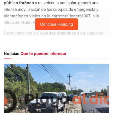
público foráneo
y un vehículo particular, generó una
intensa movilización de los cuerpos de emergencia y
afectaciones viales en la carretera federal 307,
a la
altura del
Hotel Hard Rock.
Continue Reading
De acuerdo con los
reportes obtenidos en el lugar de
los hechos,
el conductor de una
van de transporte
público
perteneciente al
sindicato “Lázaro Cárdenas del
Río”
, identificada con el
número económico 63
, intentó
Noticias
Que te pueden interesar
incorporarse al retorno sin las precauciones debidas.
Al realizar
esta maniobra de manera intempestiva
, la