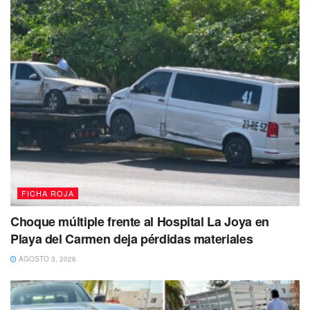
que lamentar,
quedando todo en una crisis nerviosa
colectiva.
FICHA ROJA
Choque múltiple frente al Hospital La Joya en
Playa del Carmen deja pérdidas materiales
AGOSTO 3, 2026
Más tarde,
agentes ministeriales adscritos a la Fiscalía
General del Estado (FGE)
se presentaron en el lugar para