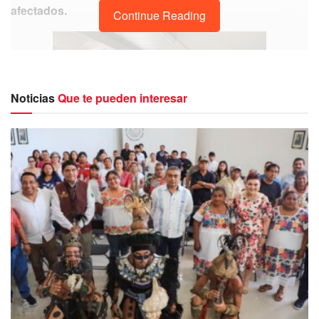
afectados.
Continue Reading
Noticias
Que te pueden interesar
Miguel Sánchez Orozco, el psicólogo a cargo de la
unidad de salud mental en la colonia Nicte Ha, enfatizó
que la dirección de Salud Mental trabaja en conjunto
con diferentes eventos, actividades, pláticas y talleres,
enfocados en detectar a jóvenes en secundaria,
preparatoria, universidad y adultos,
que pueden estar