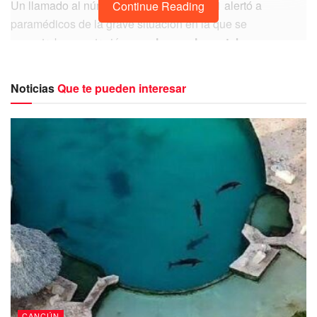
Un llamado al número de emergencia 911 alertó a
Continue Reading
paramédicos de la grave situación en la que se
encontraban cuatro jóvenes,
los cuales estaban
inconscientes al interior de una vivienda situada en la
intersección de las calles 41 y 152, de la
Noticias
Que te pueden interesar
Supermanzana antes citada.
De inmediato,
paramédicos de la Cruz Roja llegaron al
lugar y confirmaron que tres de ellos ya habían
perdido la vida
al interior del domicilio, mientras que uno
más fue llevado rápidamente al Hospital General.
CANCÚN