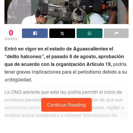
0
SHARES
Entró en vigor en el estado de Aguascalientes el
“delito halconeo”, el pasado 8 de agosto, aprobación
que de acuerdo con la organización Artículo 19,
podría
tener graves implicaciones para el periodismo debido a su
ambigüedad.
La ONG advierte que esta ley podría permitir el inicio de
procesos penales contra periodistas en caso de que sus
Continue Reading
actividades sean consideradas como
“acechar, vigilar o
realizar actos tendientes a obtener información de
manera injustificada”
sobre instituciones de seguridad
pública.