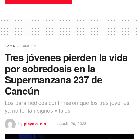
Home
CANCÚN
Tres jóvenes pierden la vida
por sobredosis en la
Supermanzana 237 de
Cancún
Los paramédicos confirmaron que los tres jóvenes
ya no tenían signos vitales
by
playa al dia
agosto 20, 2023