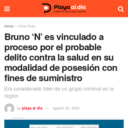
Home
Ficha Roja
Bruno ‘N’ es vinculado a
proceso por el probable
delito contra la salud en su
modalidad de posesión con
fines de suministro
Era considerado líder de un grupo criminal en la
región
by
playa al dia
agosto 20, 2023