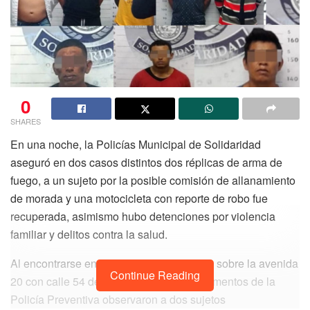
0
SHARES
En una noche, la Policías Municipal de Solidaridad
aseguró en dos casos distintos dos réplicas de arma de
fuego, a un sujeto por la posible comisión de allanamiento
de morada y una motocicleta con reporte de robo fue
recuperada, asimismo hubo detenciones por violencia
familiar y delitos contra la salud.
Al encontrarse en recorridos de vigilancia sobre la avenida
Continue Reading
20 con calle 54 de la colonia Colosio, elementos de la
Policía Preventiva observaron a dos sujetos