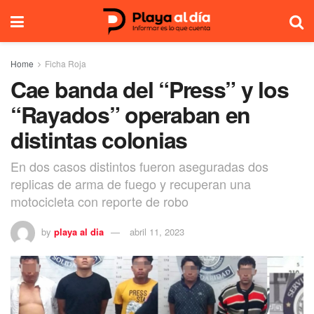
Home
Ficha Roja
Cae banda del “Press” y los
“Rayados” operaban en
distintas colonias
En dos casos distintos fueron aseguradas dos
replicas de arma de fuego y recuperan una
motocicleta con reporte de robo
by
playa al dia
abril 11, 2023