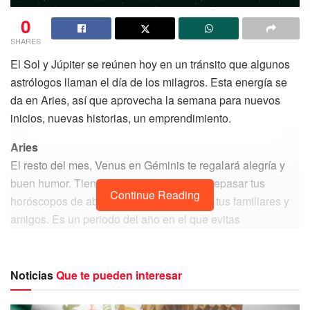
0
SHARES
El Sol y Júpiter se reúnen hoy en un tránsito que algunos
astrólogos llaman el día de los milagros. Esta energía se
da en Aries, así que aprovecha la semana para nuevos
inicios, nuevas historias, un emprendimiento.
Aries
El resto del mes, Venus en Géminis te regalará alegría y
buen humor. Tienes predisposición para repasar tus
Continue Reading
horóscopos de abril, ayudar o favorecer a tus familiares y
amigos. Es un periodo del año en el que evitas
discusiones y momentos tensos de manera intuitiva.
Tauro
Noticias
Que te pueden interesar
A partir de esta semana, puede haber cierta inquietud
respecto a tu dinero y la forma en la que debes gastarlo. Tu