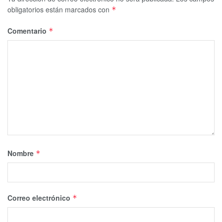
factor importante para que ganáramos el
obligatorios están marcados con
*
Campeonato MAAC 2022. Estoy encantada
Comentario
de que ella podrá perseguir sus ambiciones
*
profesionales”, dijo el exentrenador en jefe
de Fairfield, Joe Frager.
Te puede interesar Leer
Nombre
*
Correo electrónico
*