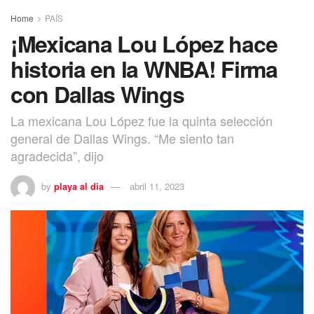
Home
PAÍS
¡Mexicana Lou López hace
historia en la WNBA! Firma
con Dallas Wings
La mexicana Lou López fue la quinta selección
general de Dallas Wings. “Me siento tan
agradecida”, dijo
by
playa al dia
abril 11, 2023