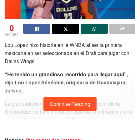
0
SHARES
Lou López hizo historia en la WNBA al ser la primera
mexicana en ser seleccionada en el Draft para jugar con
Dallas Wings.
“He tenido un grandioso recorrido para llegar aquí”,
dijo Lou Lopez Sénéchal, originaria de Guadalajara,
Jalisco.
La graduada del equipo de basquetbol femenil de la
Continue Reading
Universidad de Fairfield se convirtió en la primera alumna
en ser seleccionada en un draft por equipos, ya que fue la
quinta selección general de Dallas Wings.