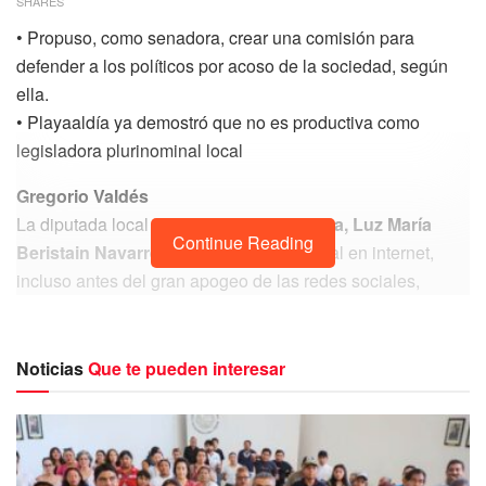
SHARES
• Propuso, como senadora, crear una comisión para
defender a los políticos por acoso de la sociedad, según
ella.
• Playaaldía ya demostró que no es productiva como
legisladora plurinominal local
Gregorio Valdés
La diputada local plurinominal por
Morena, Luz María
Continue Reading
Beristain Navarrete,
tiene un pasado viral en internet,
incluso antes del gran apogeo de las redes sociales,
donde dio cátedra de prepotencia, racismo, clasismo y
abuso de poder.
Noticias
Que te pueden interesar
Puedes volver a Leer
Luz María Beristain,
diputada faltista e improductiva