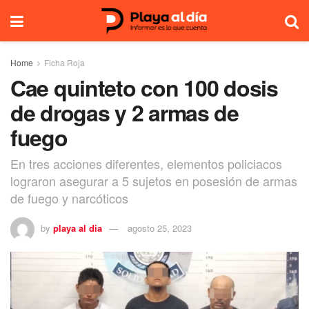
Home
Ficha Roja
Cae quinteto con 100 dosis
de drogas y 2 armas de
fuego
En tres acciones diferentes, elementos policiacos
lograron asegurar a 5 sujetos en posesión de armas
de fuego y narcóticos
by
playa al dia
agosto 25, 2023