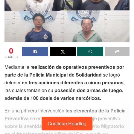
0
SHARES
Mediante la r
ealización de operativos preventivos por
parte de la Policía Municipal de Solidaridad
se logró
detener
en tres acciones diferentes a cinco personas
,
las cuales tenían en su
posesión dos armas de fuego,
además de 100 dosis de varios narcóticos.
En una primera intervención
los elementos de la Policía
Preventiva
se encontraban en un patrullaje preventivo
Continue Reading
sobre la avenida Azulejos con calle Pavito Migratorio
en el fraccionamiento Villas del Sol,
cuando se