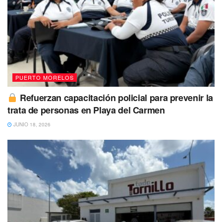
Zahori Leiram Canul Tolosa de 6 años
de edad fue vista
por última vez por sus familiares el 29 de junio de 2023,
por sus familiares en
Solidaridad
, Quintana Roo.
PUERTO MORELOS
Refuerzan capacitación policial para prevenir la
trata de personas en Playa del Carmen
JUNIO 18, 2026
La persona fue reportada como desaparecida el 24 de