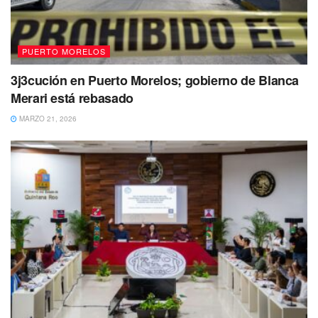
última vez por sus familiares el 20 de agosto de 2023, por
sus familiares en
Cancún
, Quintana Roo.
PUERTO MORELOS
3j3cución en Puerto Morelos; gobierno de Blanca
Merari está rebasado
MARZO 21, 2026
La persona fue reportada como desaparecida el 23 de
agosto de 2023.
Hasta el momento se presume como no