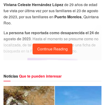
Viviana Celeste Hernández López
de 29 años de edad
fue vista por última vez por sus familiares el 23 de agosto
de 2023, por sus familiares en
Puerto Morelos
, Quintana
Roo.
La persona fue reportada como desaparecida el 24 de
agosto de 2023
. Hasta el momento se presume como no
localizada, de tal forma que se ha activado una ficha de
Continue Reading
búsqueda en la Fiscalía General del Estado.
Noticias
Que te pueden interesar