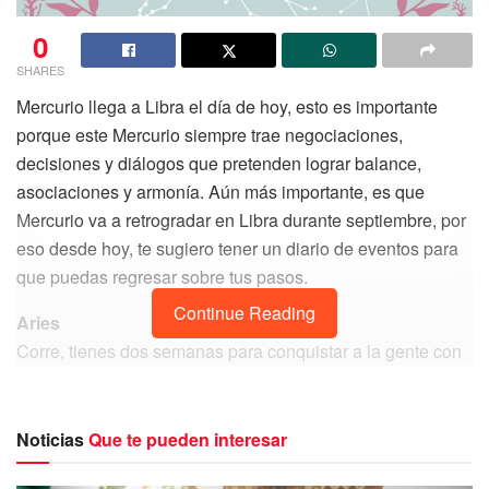
0
SHARES
Mercurio llega a Libra el día de hoy, esto es importante
porque este Mercurio siempre trae negociaciones,
decisiones y diálogos que pretenden lograr balance,
asociaciones y armonía. Aún más importante, es que
Mercurio va a retrogradar en Libra durante septiembre, por
eso desde hoy, te sugiero tener un diario de eventos para
que puedas regresar sobre tus pasos.
Continue Reading
Aries
Corre, tienes dos semanas para conquistar a la gente con
tu encanto persuasivo. Como lo adelantamos en tus
horóscopos de agosto 2023, en los ambientes donde
verdaderamente te sientes cómoda, vas a querer ser el
Noticias
Que te pueden interesar
centro de atención. Saberte escuchada, observada y por