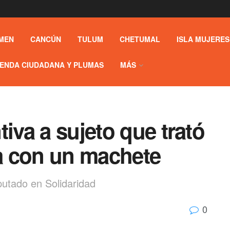
MEN
CANCÚN
TULUM
CHETUMAL
ISLA MUJERES
ENDA CIUDADANA Y PLUMAS
MÁS
iva a sujeto que trató
ja con un machete
mputado en Solidaridad
0