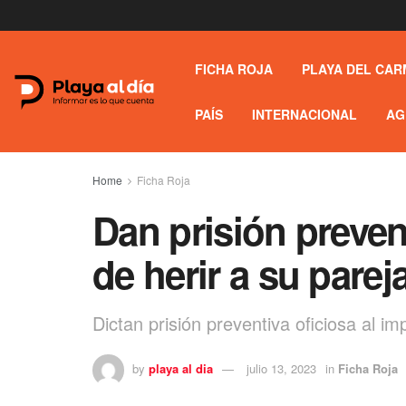
FICHA ROJA
PLAYA DEL CAR
PAÍS
INTERNACIONAL
AG
Home
Ficha Roja
Dan prisión prevent
de herir a su pare
Dictan prisión preventiva oficiosa al i
by
playa al dia
julio 13, 2023
in
Ficha Roja