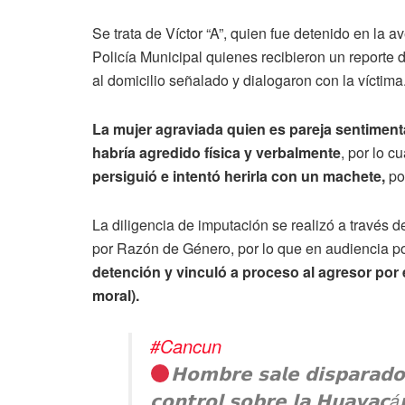
Se trata de Víctor “A”, quien fue detenido en la 
Policía Municipal quienes recibieron un reporte de
al domicilio señalado y dialogaron con la víctima
La mujer agraviada quien es pareja sentimental
habría agredido física y verbalmente
, por lo c
persiguió e intentó herirla con un machete,
por
La diligencia de imputación se realizó a través d
por Razón de Género, por lo que en audiencia p
detención y vinculó a proceso al agresor por el
moral).
#Cancun
𝗛𝗼𝗺𝗯𝗿𝗲 𝘀𝗮𝗹𝗲 𝗱𝗶𝘀𝗽𝗮𝗿𝗮𝗱𝗼 
𝗰𝗼𝗻𝘁𝗿𝗼𝗹 𝘀𝗼𝗯𝗿𝗲 𝗹𝗮 𝗛𝘂𝗮𝘆𝗮𝗰á