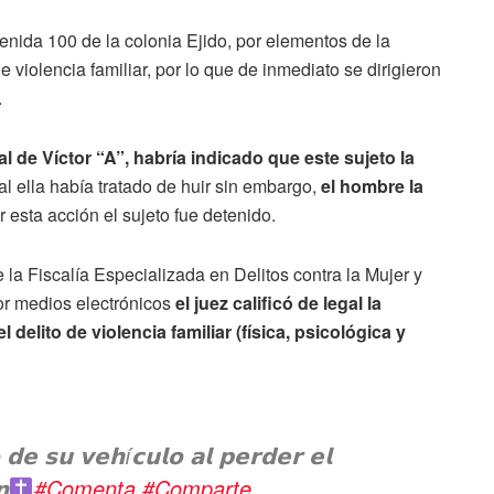
avenida 100 de la colonia Ejido, por elementos de la
 violencia familiar, por lo que de inmediato se dirigieron
.
 de Víctor “A”, habría indicado que este sujeto la
ual ella había tratado de huir sin embargo,
el hombre la
 esta acción el sujeto fue detenido.
e la Fiscalía Especializada en Delitos contra la Mujer y
or medios electrónicos
el juez calificó de legal la
 delito de violencia familiar (física, psicológica y
𝗱𝗲 𝘀𝘂 𝘃𝗲𝗵í𝗰𝘂𝗹𝗼 𝗮𝗹 𝗽𝗲𝗿𝗱𝗲𝗿 𝗲𝗹
𝗻
#Comenta
#Comparte