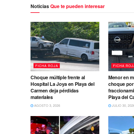
Noticias
Que te pueden interesar
FICHA ROJA
FICHA ROJ
Choque múltiple frente al
Menor en m
Hospital La Joya en Playa del
choque por 
Carmen deja pérdidas
fraccionami
materiales
Playa del 
AGOSTO 3, 2026
JULIO 30, 202