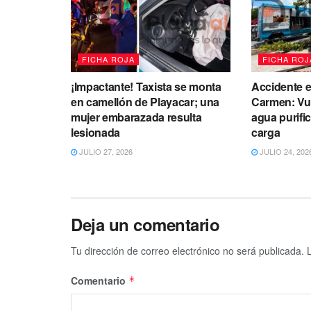
FICHA ROJA
FICHA ROJ
¡Impactante! Taxista se monta
Accidente e
en camellón de Playacar; una
Carmen: Vu
mujer embarazada resulta
agua purifi
lesionada
carga
JULIO 27, 2026
JULIO 24, 202
Deja un comentario
Tu dirección de correo electrónico no será publicada.
Comentario
*