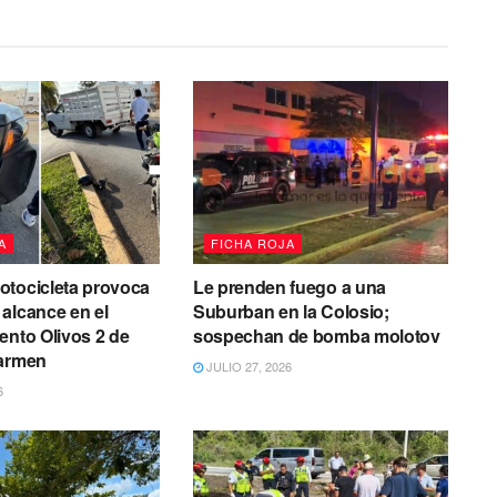
A
FICHA ROJA
otocicleta provoca
Le prenden fuego a una
alcance en el
Suburban en la Colosio;
ento Olivos 2 de
sospechan de bomba molotov
Carmen
JULIO 27, 2026
6