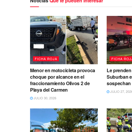
Noticias
Que te pueden interesar
FICHA ROJA
FICHA ROJ
Menor en motocicleta provoca
Le prenden
choque por alcance en el
Suburban en
fraccionamiento Olivos 2 de
sospechan 
Playa del Carmen
JULIO 27, 202
JULIO 30, 2026