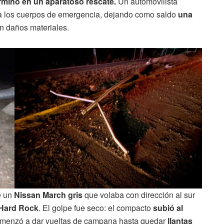
rminó en un aparatoso rescate.
Un automovilista
a los cuerpos de emergencia, dejando como saldo
una
n daños materiales.
e un
Nissan March gris
que volaba con dirección al sur
 Hard Rock
. El golpe fue seco: el compacto
subió al
menzó a dar vueltas de campana hasta quedar
llantas