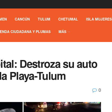
MEN
CANCÚN
TULUM
CHETUMAL
ISLA MUJERES
ENDA CIUDADANA Y PLUMAS
MÁS
pital: Destroza su auto
 la Playa-Tulum
0