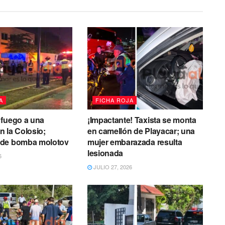
A
FICHA ROJA
 fuego a una
¡Impactante! Taxista se monta
 la Colosio;
en camellón de Playacar; una
de bomba molotov
mujer embarazada resulta
lesionada
6
JULIO 27, 2026