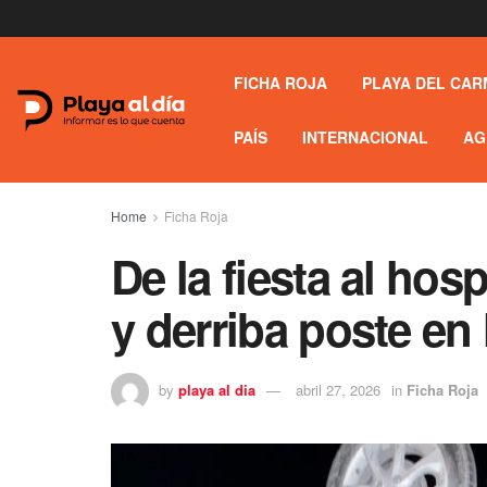
FICHA ROJA
PLAYA DEL CAR
PAÍS
INTERNACIONAL
AG
Home
Ficha Roja
De la fiesta al hos
y derriba poste en
by
playa al dia
abril 27, 2026
in
Ficha Roja