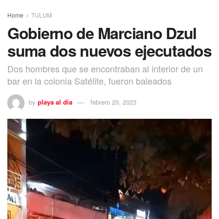
Home
TULUM
Gobierno de Marciano Dzul
suma dos nuevos ejecutados
Dos hombres que se encontraban al interior de un
bar en la colonia Satélite, fueron baleados
by
playa al dia
febrero 20, 2023