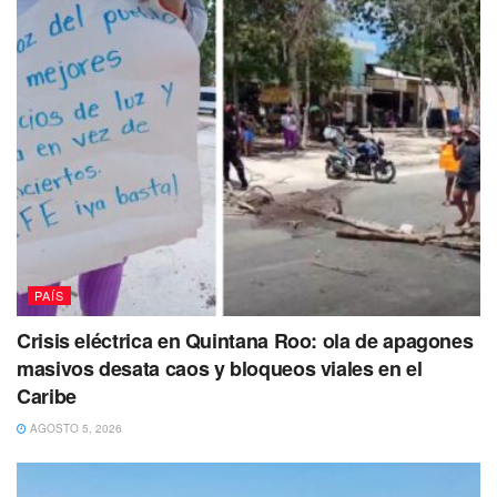
PAÍS
Crisis eléctrica en Quintana Roo: ola de apagones
masivos desata caos y bloqueos viales en el
Tags:
Oaxaca
país
Caribe
AGOSTO 5, 2026