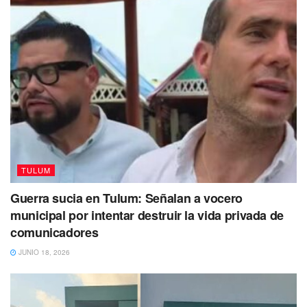
Tags:
ficha roja
Marciano Dzul
policiaca
Tulum
violencia
TULUM
Guerra sucia en Tulum: Señalan a vocero
municipal por intentar destruir la vida privada de
comunicadores
JUNIO 18, 2026