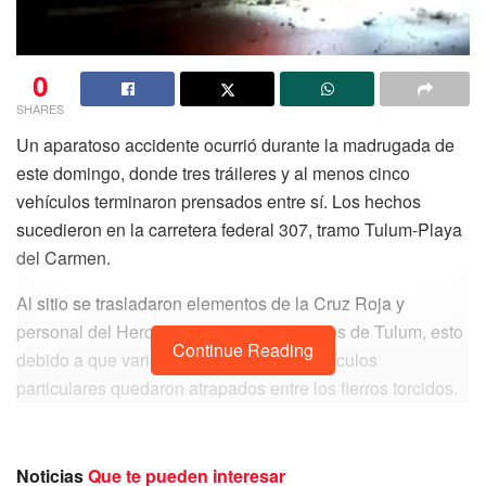
0
SHARES
Un aparatoso accidente ocurrió durante la madrugada de
este domingo, donde tres tráileres y al menos cinco
vehículos terminaron prensados entre sí. Los hechos
sucedieron en la carretera federal 307, tramo Tulum-Playa
del Carmen.
Al sitio se trasladaron elementos de la Cruz Roja y
personal del Heroico Cuerpo de Bomberos de Tulum, esto
Continue Reading
debido a que varios pasajeros de los vehículos
particulares quedaron atrapados entre los fierros torcidos.
Hasta el momento, se confirman tres personas heridas de
gravedad.
Noticias
Que te pueden interesar