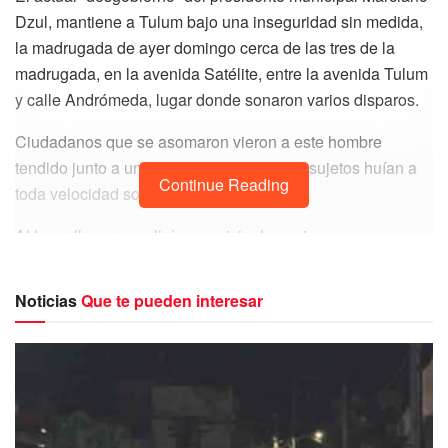
Dzul, mantiene a Tulum bajo una inseguridad sin medida,
la madrugada de ayer domingo cerca de las tres de la
madrugada, en la avenida Satélite, entre la avenida Tulum
y calle Andrómeda, lugar donde sonaron varios disparos.
Ciudadanos que se asomaron vieron a este hombre
tendido junto a un vehículo, mientras dos sujetos huían a
Continue Reading
toda velocidad sobre una motocicleta.
Al lugar llegaron policías municipales quienes
resguardaron la zona, donde se podía observar a la
víctima, ya sin vida, tirada sobre el asfalto.
Noticias
Que te pueden interesar