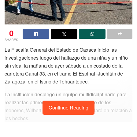
0
SHARES
La Fiscalía General del Estado de Oaxaca inició las
investigaciones luego del hallazgo de una niña y un niño
sin vida, la mañana de ayer sábado a un costado de la
carretera Canal 33, en el tramo El Espinal -Juchitán de
Zaragoza, en el Istmo de Tehuantepec.
La institución desplegó un equipo multidisciplinario para
realizar las primeras indagatorias; el padre de los
Continue Reading
menores, Wilbert A. C. fue detenido y declaró en relación a
los hechos.
De manera preliminar se conoció que los hermanos, Perla