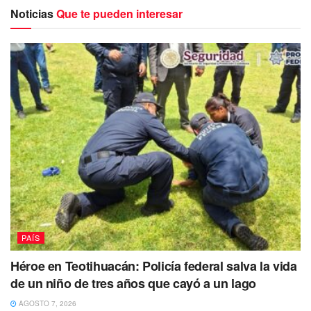
y Daniel, de 9 y 6 años, eran obligados a vender frituras en
Noticias
Que te pueden interesar
vía pública, vivían con su papá en la colonia Fidel Peña,
del municipio de Juchitán de Zaragoza, separados de la
mamá.
PAÍS
Héroe en Teotihuacán: Policía federal salva la vida
de un niño de tres años que cayó a un lago
AGOSTO 7, 2026