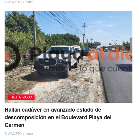
AGOSTO 7, 2026
con el narcótico conocido como LSD y 21 envoltorios con
sustancias a determinar.
Por lo anterior, Mauricio “N” de 32 años, José “N” de 30
años, José “N” de 27 años, Gadiel “N” de 20 años, Jesús
“N” de 25 años, Félix “N” de 19 años, Alexis “N” de 27
años, Alejandro “N” de 23 años, Alexis “N” de 26 años,
Ángel “N” de 18 años, Hansell “N” de 49 años, Dassaet “N”
de 32 años y Gael “N” de 19 años fueron puestos a
disposición de la Fiscalía General del Estado, para el
deslinde de responsabilidades y determinación de su
situación legal.
FICHA ROJA
También te puede interesar Leer
Hallan cadáver en avanzado estado de
descomposición en el Boulevard Playa del
Carmen
AGOSTO 4, 2026