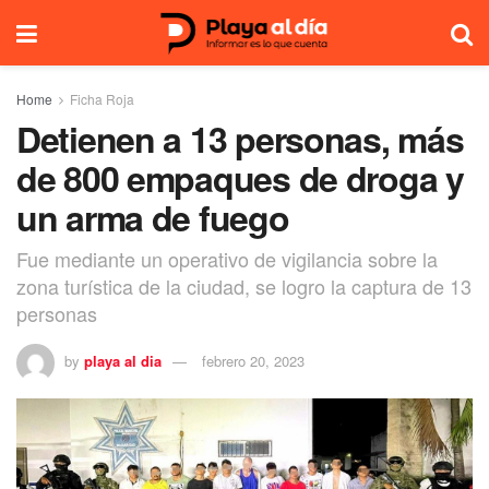
Home
Ficha Roja
Detienen a 13 personas, más
de 800 empaques de droga y
un arma de fuego
Fue mediante un operativo de vigilancia sobre la
zona turística de la ciudad, se logro la captura de 13
personas
by
playa al dia
febrero 20, 2023