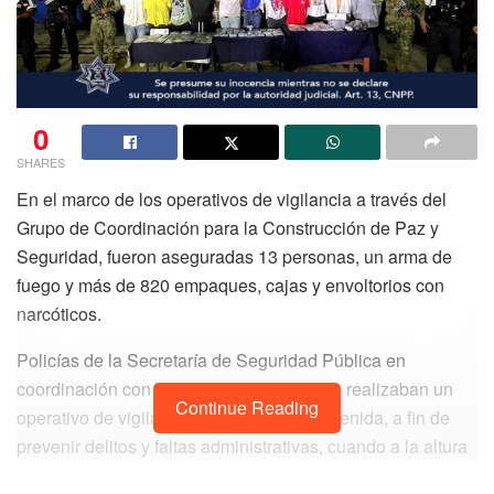
0
SHARES
En el marco de los operativos de vigilancia a través del
Grupo de Coordinación para la Construcción de Paz y
Seguridad, fueron aseguradas 13 personas, un arma de
fuego y más de 820 empaques, cajas y envoltorios con
narcóticos.
Policías de la Secretaría de Seguridad Pública en
coordinación con la Secretaria de Marina, realizaban un
Continue Reading
operativo de vigilancia sobre la Quinta avenida, a fin de
prevenir delitos y faltas administrativas, cuando a la altura
de la avenida Constituyentes el canino de la Unidad K9