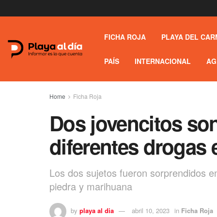
FICHA ROJA
PLAYA DEL CAR
PAÍS
INTERNACIONAL
AG
Home
Ficha Roja
Dos jovencitos so
diferentes drogas
Los dos sujetos fueron sorprendidos en
piedra y marihuana
by
playa al dia
abril 10, 2023
in
Ficha Roja