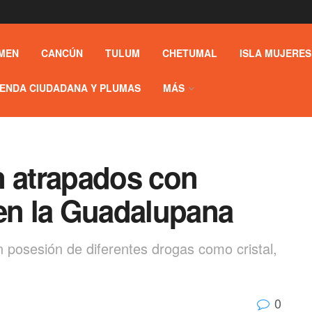
MEN
CANCÚN
TULUM
CHETUMAL
ISLA MUJERES
ENDA CIUDADANA Y PLUMAS
MÁS
n atrapados con
 en la Guadalupana
 posesión de diferentes drogas como cristal,
0