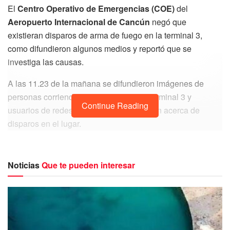
El
Centro Operativo de Emergencias (COE)
del
Aeropuerto Internacional de Cancún
negó que
existieran disparos de arma de fuego en la terminal 3,
como difundieron algunos medios y reportó que se
investiga las causas.
A las 11.23 de la mañana se difundieron imágenes de
personas corriendo en el exterior de la terminal 3 y
Continue Reading
usuarios de redes sociales mal informaron acerca de
disparos en el lugar.
Sin embargo, las fuerzas de seguridad privada y
posteriormente elementos de la Guardia Nacional,
Noticias
Que te pueden interesar
negaron que existieran disparos de armas de fuego y
elementos de distintas dependencias de seguridad dieron
apoyo a víctimas de crisis nerviosas.
“Se aplicaron todos los protocolos de seguridad