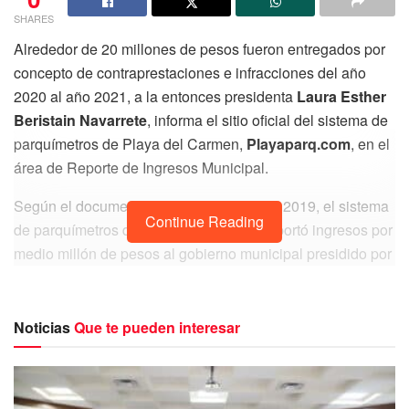
SHARES
Alrededor de 20 millones de pesos fueron entregados por
concepto de contraprestaciones e infracciones del año
2020 al año 2021, a la entonces presidenta
Laura Esther
Beristain Navarrete
, informa el sitio oficial del sistema de
parquímetros de Playa del Carmen,
Playaparq.com
, en el
área de Reporte de Ingresos Municipal.
Según el documento a diciembre del año 2019, el sistema
Continue Reading
de parquímetros de Playa del Carmen reportó ingresos por
medio millón de pesos al gobierno municipal presidido por
la menor de los tres
hermanos Beristain
, cantidad de la
que no existen registros sobre su destino hasta la actual
administración.
Noticias
Que te pueden interesar
Los recursos que debieron retornar a la ciudadanía de
Solidaridad en beneficios como embellecimiento de calles,