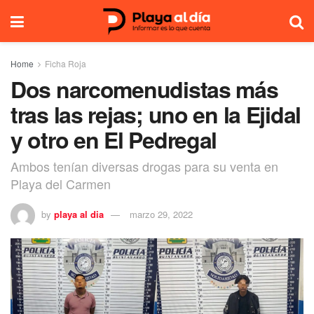
Home
Ficha Roja
Dos narcomenudistas más
tras las rejas; uno en la Ejidal
y otro en El Pedregal
Ambos tenían diversas drogas para su venta en
Playa del Carmen
by
playa al dia
marzo 29, 2022