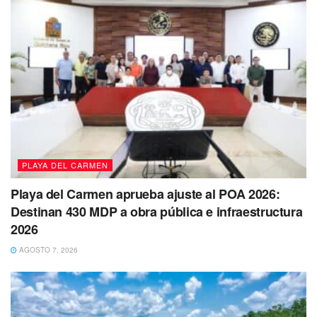
señalizaciones, pasos peatonales, jardines o cualquier
otra acción en materia de movilidad nunca se llevaron a
cabo, al menos no con la etiqueta de recursos obtenidos
por el sistema de parquímetros.
PLAYA DEL CARMEN
Playa del Carmen aprueba ajuste al POA 2026:
Destinan 430 MDP a obra pública e infraestructura
2026
AGOSTO 7, 2026