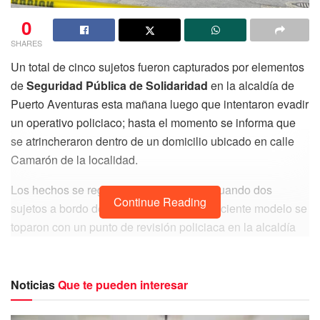
0
SHARES
Un total de cinco sujetos fueron capturados por elementos
de
Seguridad Pública de Solidaridad
en la alcaldía de
Puerto Aventuras esta mañana luego que intentaron evadir
un operativo policiaco; hasta el momento se informa que
se atrincheraron dentro de un domicilio ubicado en calle
Camarón de la localidad.
Los hechos se registraron esta mañana cuando dos
Continue Reading
sujetos a bordo de dos motocicletas de reciente modelo se
toparon con un punto de revisión policiaca en la alcaldía
de
Puerto Aventuras
, pero en un rápido movimiento
pasaron entre los agentes provocando una persecución
policiaca hasta un domicilio ubicado en calle Camarón en
Noticias
Que te pueden interesar
el fraccionamiento
Puerto Maya
.