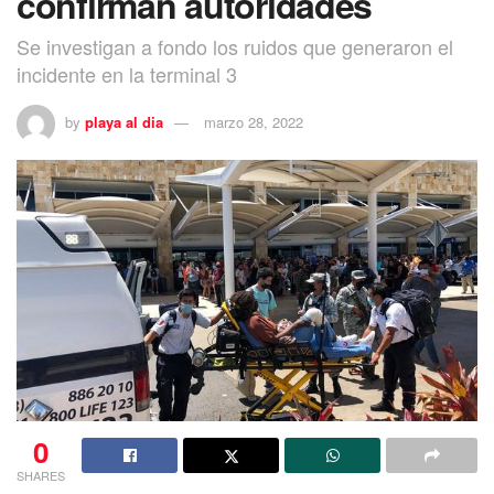
confirman autoridades
Se investigan a fondo los ruidos que generaron el
incidente en la terminal 3
by
playa al dia
marzo 28, 2022
0
SHARES