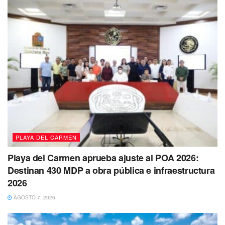
Al llegar al sitio, los presuntos extorsionadores como se
les identificó hasta el momento, dejaron las motos tiradas y
se atrincheraron dentro de una casa ubicada en Puerto
Maya por lo que los agentes permanecieron al exterior a la
espera de la orden de ingreso, pero los elementos de la
Secretaría de la Defensa Nacional ingresaron al predio y
sacaron a los facinerosos.
PLAYA DEL CARMEN
Playa del Carmen aprueba ajuste al POA 2026:
Destinan 430 MDP a obra pública e infraestructura
2026
AGOSTO 7, 2026