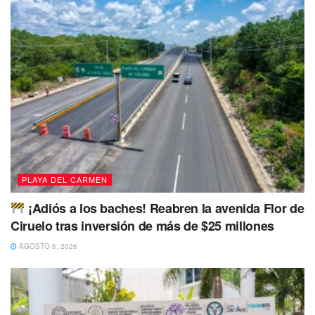
PLAYA DEL CARMEN
Te recomendamos leer:
Se esfuman 20.5 mdp
¡Adiós a los baches! Reabren la avenida Flor de
entregados por parquímetros a administración de Beristain
Ciruelo tras inversión de más de $25 millones
AGOSTO 6, 2026