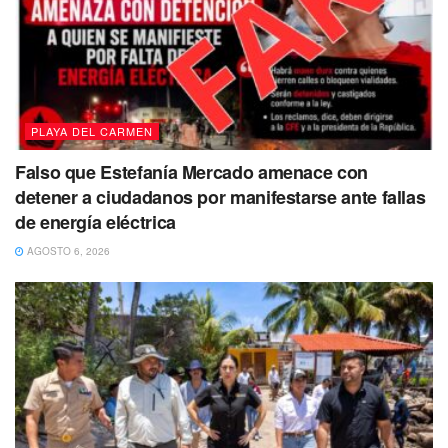
$542,881
Año 2020
$6,679,588.00
PLAYA DEL CARMEN
Año 2021
Falso que Estefanía Mercado amenace con
$ 14,232,873
detener a ciudadanos por manifestarse ante fallas
de energía eléctrica
Año 2022
AGOSTO 6, 2026
$2,579,525.00
Tags:
Laura Beristain
parquímetros
playaparq