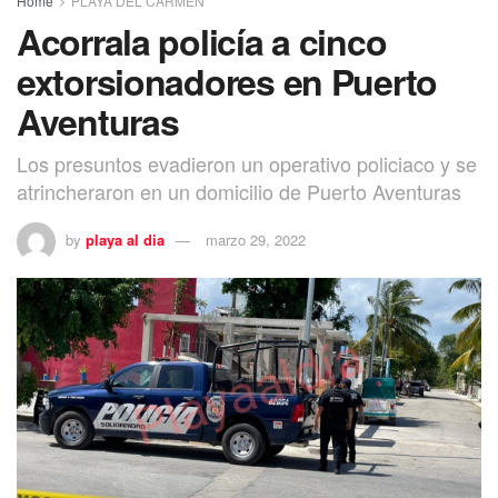
Home
PLAYA DEL CARMEN
Acorrala policía a cinco
extorsionadores en Puerto
Aventuras
Los presuntos evadieron un operativo policiaco y se
atrincheraron en un domicilio de Puerto Aventuras
by
playa al dia
marzo 29, 2022