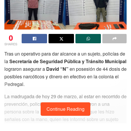
0
SHARES
Tras un operativo para dar alcance a un sujeto, policías de
la
Secretaría de Seguridad Pública y Tránsito Municipal
lograron asegurar a
David “N”
en posesión de 44 dosis de
posibles narcóticos y dinero en efectivo en la colonia el
Pedregal.
La madrugada de hoy 29 de marzo, al estar en recorrido de
prevención, policías municipales observaron a una
Continue Reading
persona sobre la avenida Paseo Central que les hizo
señales con la mano, quien les informó sobre un sujeto
que intentó venderle drogas, por lo que inició un operativo