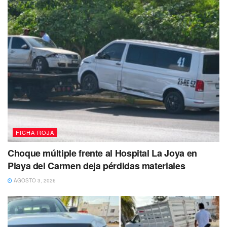
manipulando con las manos una bolsita con posibles
narcóticos.
Al realizarle una inspección de seguridad, encontraron en
una cangurera, 11 bolsitas con una sustancia similar a la
cocaína y 2 teléfonos celulares. Tras informarle el motivo
de su detención, fue puesto a disposición de la
Fiscalía
General del Estado
por la posible comisión de delitos
contra la salud.
Tags:
Drogas
Playa del Carmen
FICHA ROJA
Choque múltiple frente al Hospital La Joya en
Playa del Carmen deja pérdidas materiales
AGOSTO 3, 2026