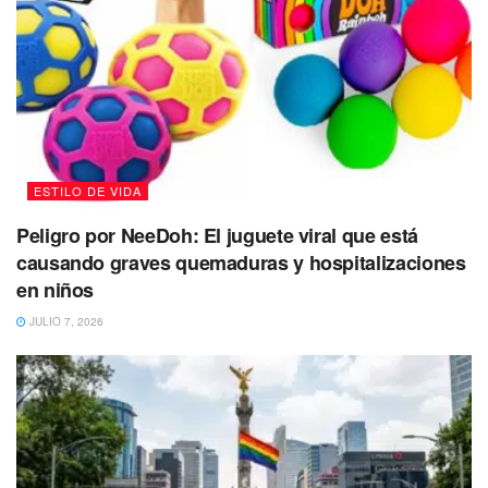
De igual forma,
un buen detalle sería ropa, zapatos, una
carta, manualidades,
una serenata hecha por ti, un dibujo
o un abrazo.
Lo importante es hacer sentir especial a
mamá en su día.
Te puede interesar Leer
ESTILO DE VIDA
Peligro por NeeDoh: El juguete viral que está
causando graves quemaduras y hospitalizaciones
en niños
JULIO 7, 2026