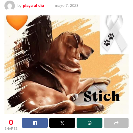
by
playa al dia
mayo 7, 2023
0
SHARES