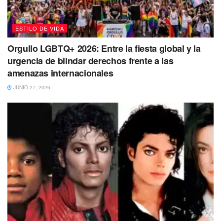
comunicación, podrías sentir un caos en tu entorno esta
semana. Si es posible, evita comprar nuevos dispositivos
electrónicos o vehículos, desde bicicletas hasta
ESTILO DE VIDA
automóviles, cualquier cosa con ruedas.
Orgullo LGBTQ+ 2026: Entre la fiesta global y la
urgencia de blindar derechos frente a las
amenazas internacionales
JUNIO 27, 2026