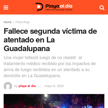
Home
Ficha Roja
Fallece segunda víctima de
atentado en La
Guadalupana
Una mujer falleció luego de no resistir al
tratamiento médico recibido por los impactos de
arma de fuego recibidos en un atentado a su
domicilio en La Guadalupana.
by
playa al dia
mayo 8, 2023