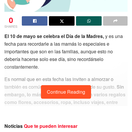
0
SHARES
El 10 de mayo se celebra el Día de la Madres,
y es una
fecha para recordarle a las mamás lo especiales e
importantes que son en las familias, aunque esto no
debería hacerse solo ese día, sino recordárselo
constantemente.
Es normal que en esta fecha las inviten a almorzar o
también es común hacer un plan familiar de su gusto.
Sin
Continue Reading
embargo, lo más normal es que reciban varios regalos
como flores, accesorios, ropa, incluso viajes, entre
otros.
Noticias
Que te pueden interesar