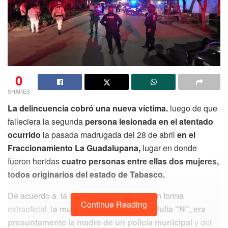
0
SHARES
La delincuencia cobró una nueva víctima.
luego de que
falleciera la segunda
persona lesionada en el atentado
ocurrido
la pasada madrugada del 28 de abril
en el
Fraccionamiento La Guadalupana,
lugar en donde
fueron heridas
cuatro personas entre ellas dos mujeres,
todos originarios del estado de Tabasco.
De acuerdo a la información entregada en forma
Continue Reading
extraoficial, l
a mujer identificada como Julia “N”, era
presuntamente la madre de un policía municipal
y del