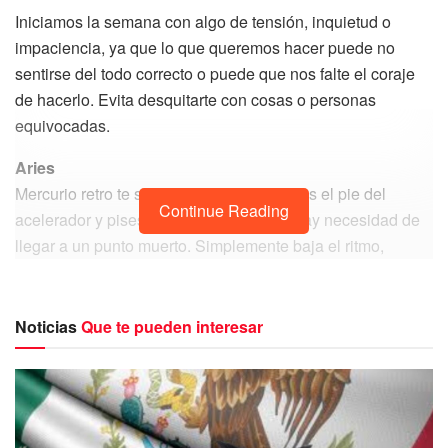
Iniciamos la semana con algo de tensión, inquietud o
impaciencia, ya que lo que queremos hacer puede no
sentirse del todo correcto o puede que nos falte el coraje
de hacerlo. Evita desquitarte con cosas o personas
equivocadas.
Aries
Mercurio retro te sigue pidiendo que quites el pie del
Continue Reading
acelerador y pises el freno. Aun así, no hay necesidad de
llegar a un punto muerto. Simplemente baja el ritmo,
repasa tus horóscopos de mayo y aprovecha las últimas
semanas de Júpiter en Aries para revisar qué proyectos e
ideas ameritan seguir en tu lista de prioridades durante la
Noticias
Que te pueden interesar
segunda mitad del año.
Tauro
Es probable que la temporada de tu cumpleaños comience
con algunos baches. No solo es debido a la energía del