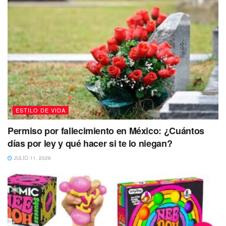
5. Maquillaje:
Además de sombras o labiales también
puedes regalarle a mamá cremas hidratantes o productos
que le pueden ayudar a mejorar el aspecto de su piel y sea
mucho más saludable.
ESTILO DE VIDA
Permiso por fallecimiento en México: ¿Cuántos
días por ley y qué hacer si te lo niegan?
JULIO 11, 2026