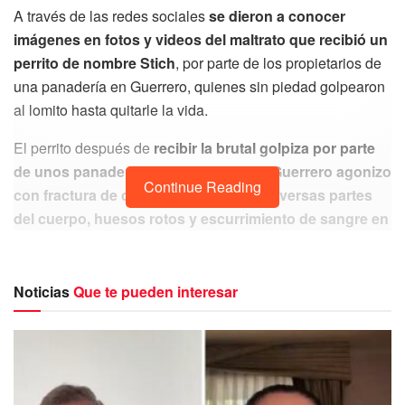
A través de las redes sociales
se dieron a conocer
imágenes en fotos y videos del maltrato que recibió un
perrito de nombre Stich
, por parte de los propietarios de
una panadería en Guerrero, quienes sin piedad golpearon
al lomito hasta quitarle la vida.
El perrito después de
recibir la brutal golpiza por parte
de unos panaderos de Chilpancingo, Guerrero agonizo
Continue Reading
con fractura de cráneos, lesiones en diversas partes
del cuerpo, huesos rotos y escurrimiento de sangre en
su nariz
, lo cual lo llevo a perder la vida sin que nadie
pudiera hacer nada para salvarlo.
Noticias
Que te pueden interesar