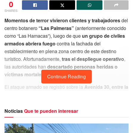
0
SHARES
Momentos de terror vivieron clientes y trabajadores
del
centro botanero
“Las Palmeras”
(anteriormente conocido
como “Las Hamacas”), luego de que
un grupo de civiles
armados abriera fuego
contra la fachada del
establecimiento en plena zona centro de este destino
turístico. Afortunadamente,
tras el despliegue operativo
,
las autoridades han
descartado personas heridas o
víctimas mortales.
Continue Reading
El ataque armado se registró sobre la
Avenida 30, entre la
avenida Juárez y la calle 2 Norte
, en la colonia Centro.
De acuerdo con los primeros
testimonios recabados en
el lugar
de los hechos, los
agresores transitaban a
Noticias
Que te pueden interesar
bordo de un vehículo en movimiento
. Sin detener la
marcha, dispararon en repetidas ocasiones
contra el