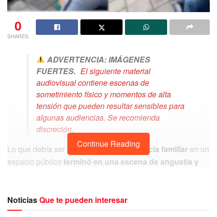
0
SHARES
ADVERTENCIA: IMÁGENES
FUERTES.
El siguiente material
audiovisual contiene escenas de
sometimiento físico y momentos de alta
tensión que pueden resultar sensibles para
algunas audiencias. Se recomienda
discreción.
Continue Reading
Lo que debía ser
una tarde de convivencia familiar
en un
espacio público
terminó en una escena de angustia y
abuso de autoridad.
La tarde de este jueves,
elementos
de la Policía Montada
del municipio sometieron de
forma
violenta a una mujer en las inmediaciones del Parque
Noticias
Que te pueden interesar
Intermunicipal.
El operativo ocurrió ante la mirada de
sus