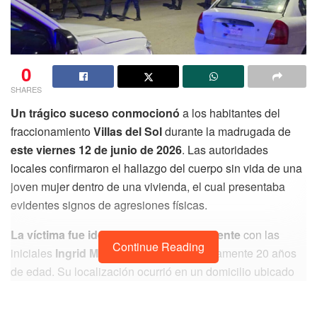
0
SHARES
Un trágico suceso conmocionó
a los habitantes del
fraccionamiento
Villas del Sol
durante la madrugada de
este viernes 12 de junio de 2026
. Las autoridades
locales confirmaron el hallazgo del cuerpo sin vida de una
joven mujer dentro de una vivienda, el cual presentaba
evidentes signos de agresiones físicas.
La víctima fue identificada preliminarmente
con las
Continue Reading
iniciales
Ingrid Magaly N.
, de aproximadamente 20 años
de edad. Su localización ocurrió en un domicilio ubicado
en el cruce estratégico de la
avenida Búhos con la
avenida Sur
, una de las zonas habitacionales más