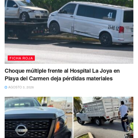
FICHA ROJA
Choque múltiple frente al Hospital La Joya en
Playa del Carmen deja pérdidas materiales
AGOSTO 3, 2026
Más tarde,
agentes ministeriales adscritos a la Fiscalía
General del Estado (FGE)
se presentaron en el lugar para
iniciar con las diligencias correspondientes de ley. Entre
las primeras acciones de investigación,
el personal
pericial realizó el levantamiento de los indicios
balísticos.
Asimismo, se tomó la declaración formal de los