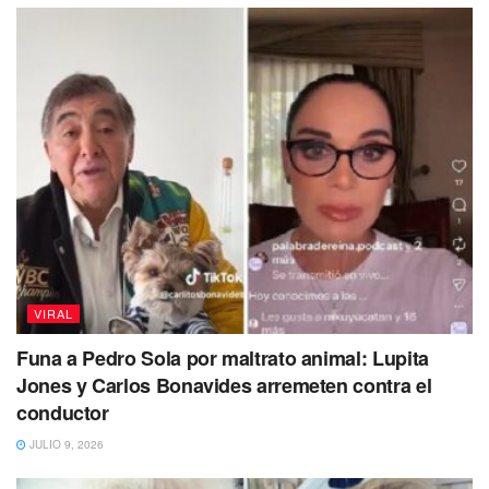
dos hijos menores de edad,
quienes presenciaron el
arresto
entre llanto, gritos y desesperación.
VIRAL
Funa a Pedro Sola por maltrato animal: Lupita
Jones y Carlos Bonavides arremeten contra el
conductor
JULIO 9, 2026
Los hechos
se registraron en la intersección
de la
calle